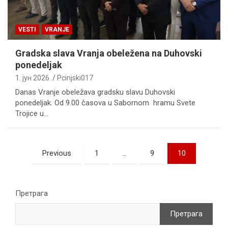
VESTI
VRANJE
Gradska slava Vranja obeležena na Duhovski
ponedeljak
1. јун 2026.
Pcinjski017
Danas Vranje obeležava gradsku slavu Duhovski
ponedeljak. Od 9.00 časova u Sabornom hramu Svete
Trojice u…
Пагинација
Previous
1
…
9
10
чланака
Претрага
Претрага