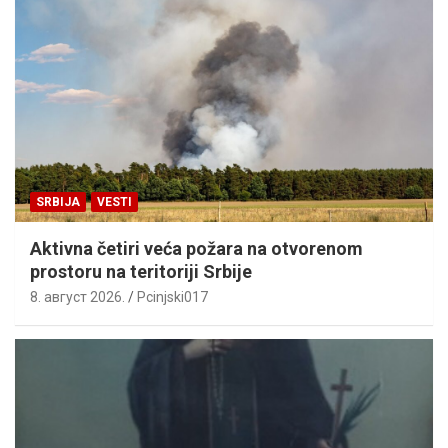
SRBIJA
VESTI
Aktivna četiri veća požara na otvorenom
prostoru na teritoriji Srbije
8. август 2026.
Pcinjski017