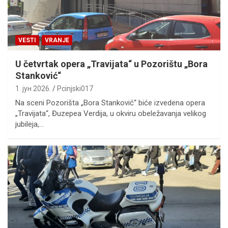
VESTI
VRANJE
U četvrtak opera „Travijata“ u Pozorištu „Bora
Stanković“
1. јун 2026.
Pcinjski017
Na sceni Pozorišta „Bora Stanković“ biće izvedena opera
„Travijata“, Đuzepea Verdija, u okviru obeležavanja velikog
jubileja,…