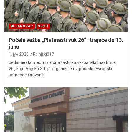
BUJANOVAC
VESTI
Počela vežba „Platinasti vuk 26“ i trajaće do 13.
juna
1. јун 2026.
Pcinjski017
Jedanaesta međunarodna taktička vežba ‘Platinasti vuk
26’, koju Vojska Srbije organizuje uz podršku Evropske
komande Oružanih…