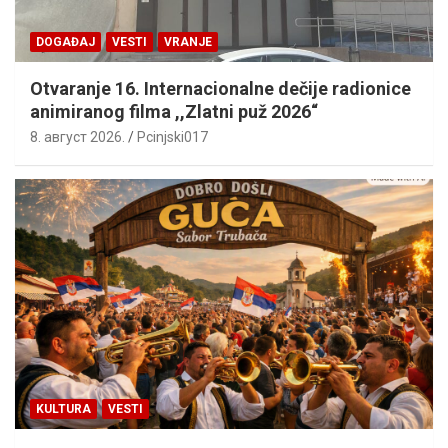
DOGAĐAJ
VESTI
VRANJE
Otvaranje 16. Internacionalne dečije radionice
animiranog filma ,,Zlatni puž 2026“
8. август 2026.
Pcinjski017
KULTURA
VESTI