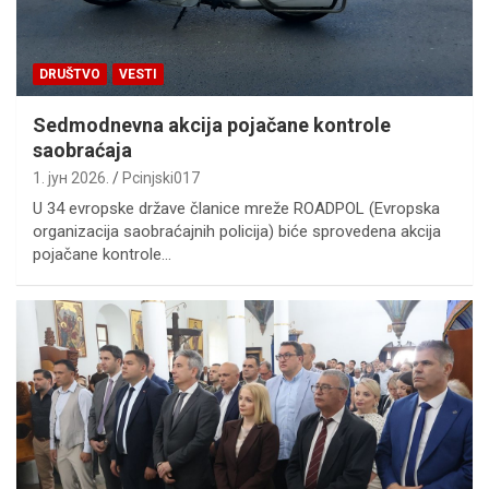
DRUŠTVO
VESTI
Sedmodnevna akcija pojačane kontrole
saobraćaja
1. јун 2026.
Pcinjski017
U 34 evropske države članice mreže ROADPOL (Evropska
organizacija saobraćajnih policija) biće sprovedena akcija
pojačane kontrole…