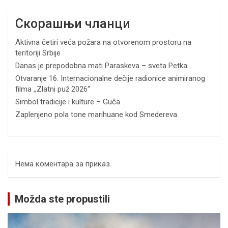
Скорашњи чланци
Aktivna četiri veća požara na otvorenom prostoru na
teritoriji Srbije
Danas je prepodobna mati Paraskeva – sveta Petka
Otvaranje 16. Internacionalne dečije radionice animiranog
filma ,,Zlatni puž 2026“
Simbol tradicije i kulture – Guča
Zaplenjeno pola tone marihuane kod Smedereva
Нема коментара за приказ.
Možda ste propustili