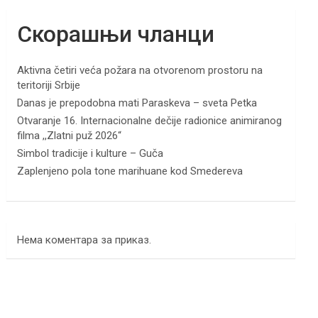
Скорашњи чланци
Aktivna četiri veća požara na otvorenom prostoru na
teritoriji Srbije
Danas je prepodobna mati Paraskeva – sveta Petka
Otvaranje 16. Internacionalne dečije radionice animiranog
filma ,,Zlatni puž 2026“
Simbol tradicije i kulture – Guča
Zaplenjeno pola tone marihuane kod Smedereva
Нема коментара за приказ.