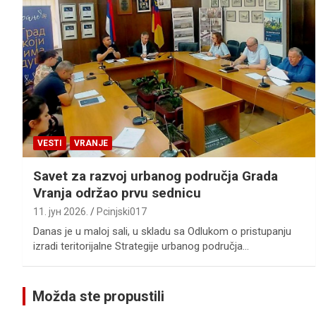
VESTI
VRANJE
Savet za razvoj urbanog područja Grada
Vranja održao prvu sednicu
11. јун 2026.
Pcinjski017
Danas je u maloj sali, u skladu sa Odlukom o pristupanju
izradi teritorijalne Strategije urbanog područja…
Možda ste propustili