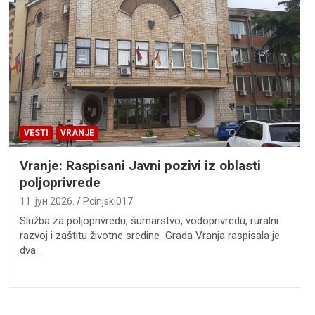
VESTI
VRANJE
Vranje: Raspisani Javni pozivi iz oblasti
poljoprivrede
11. јун 2026.
Pcinjski017
Služba za poljoprivredu, šumarstvo, vodoprivredu, ruralni
razvoj i zaštitu životne sredine Grada Vranja raspisala je
dva…