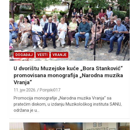
DOGAĐAJ
VESTI
VRANJE
U dvorištu Muzejske kuće „Bora Stanković“
promovisana monografija „Narodna muzika
Vranja“
11. јун 2026.
Pcinjski017
Promocija monografije „Narodna muzika Vranja“ sa
pratećim diskom, u izdanju Muzikološkog instituta SANU,
održana je u…