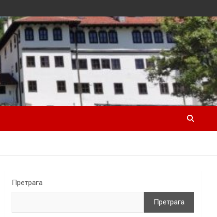
Претрага
Претрага