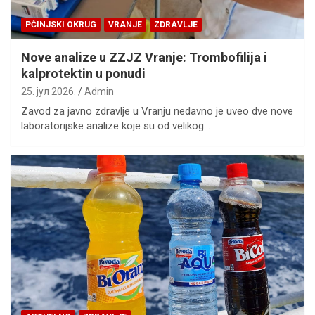
PČINJSKI OKRUG
VRANJE
ZDRAVLJE
Nove analize u ZZJZ Vranje: Trombofilija i
kalprotektin u ponudi
25. јул 2026.
Admin
Zavod za javno zdravlje u Vranju nedavno je uveo dve nove
laboratorijske analize koje su od velikog…