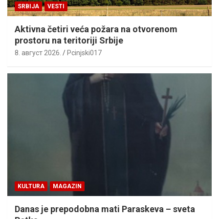
SRBIJA
VESTI
Aktivna četiri veća požara na otvorenom
prostoru na teritoriji Srbije
8. август 2026.
Pcinjski017
KULTURA
MAGAZIN
Danas je prepodobna mati Paraskeva – sveta