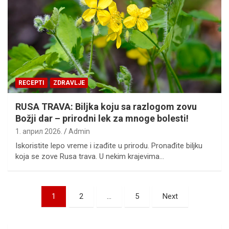
RECEPTI
ZDRAVLJE
RUSA TRAVA: Biljka koju sa razlogom zovu
Božji dar – prirodni lek za mnoge bolesti!
1. април 2026.
Admin
Iskoristite lepo vreme i izađite u prirodu. Pronađite biljku
koja se zove Rusa trava. U nekim krajevima…
Пагинација
1
2
…
5
Next
чланака