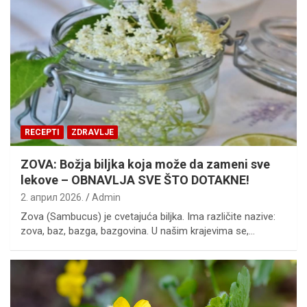
RECEPTI
ZDRAVLJE
ZOVA: Božja biljka koja može da zameni sve
lekove – OBNAVLJA SVE ŠTO DOTAKNE!
2. април 2026.
Admin
Zova (Sambucus) je cvetajuća biljka. Ima različite nazive:
zova, baz, bazga, bazgovina. U našim krajevima se,…