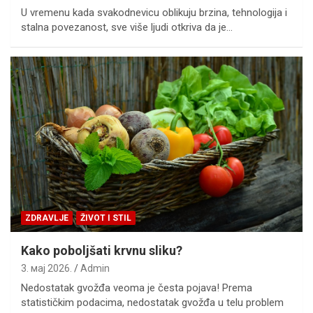
U vremenu kada svakodnevicu oblikuju brzina, tehnologija i
stalna povezanost, sve više ljudi otkriva da je…
ZDRAVLJE
ŽIVOT I STIL
Kako poboljšati krvnu sliku?
3. мај 2026.
Admin
Nedostatak gvožđa veoma je česta pojava! Prema
statističkim podacima, nedostatak gvožđa u telu problem