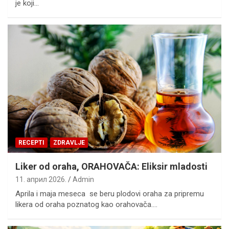
je koji…
RECEPTI
ZDRAVLJE
Liker od oraha, ORAHOVAČA: Eliksir mladosti
11. април 2026.
Admin
Aprila i maja meseca se beru plodovi oraha za pripremu
likera od oraha poznatog kao orahovača.…