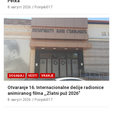
Petka
8. август 2026.
Pcinjski017
DOGAĐAJ
VESTI
VRANJE
Otvaranje 16. Internacionalne dečije radionice
animiranog filma ,,Zlatni puž 2026“
8. август 2026.
Pcinjski017