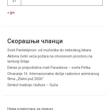
31
« јул
Скорашњи чланци
Sveti Pantelejmon: od mučenika do nebeskog lekara
Aktivna četiri veća požara na otvorenom prostoru na
teritoriji Srbije
Danas je prepodobna mati Paraskeva – sveta Petka
Otvaranje 16. Internacionalne dečije radionice animiranog
filma ,,Zlatni puž 2026“
Simbol tradicije i kulture – Guča
Нема коментара за приказ.