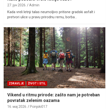
27. јун 2026.
Admin
Kada vreli letnji talas neumoljivo pritisne gradski asfalt i
pretvori ulice u pravu prirodnu rernu, borba…
ZDRAVLJE
ŽIVOT I STIL
Vikend u ritmu prirode: zašto nam je potreban
povratak zelenim oazama
16. мај 2026.
Pcinjski017