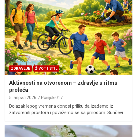
ZDRAVLJE
ŽIVOT I STIL
Aktivnosti na otvorenom – zdravlje u ritmu
proleća
5. април 2026.
Pcinjski017
Dolazak lepog vremena donosi priliku da izađemo iz
zatvorenih prostora i povežemo se sa prirodom. Sunčevi…