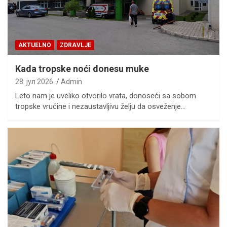
AKTUELNO
ZDRAVLJE
Kada tropske noći donesu muke
28. јул 2026.
Admin
Leto nam je uveliko otvorilo vrata, donoseći sa sobom
tropske vrućine i nezaustavljivu želju da osveženje…