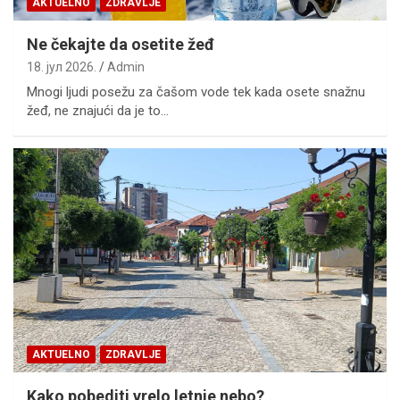
AKTUELNO
ZDRAVLJE
Ne čekajte da osetite žeđ
18. јул 2026.
Admin
Mnogi ljudi posežu za čašom vode tek kada osete snažnu
žeđ, ne znajući da je to…
AKTUELNO
ZDRAVLJE
Kako pobediti vrelo letnje nebo?