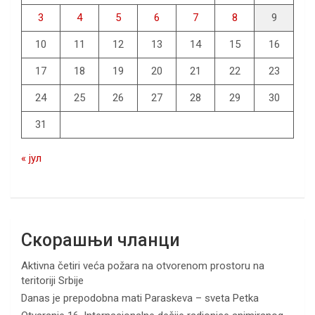
3
4
5
6
7
8
9
10
11
12
13
14
15
16
17
18
19
20
21
22
23
24
25
26
27
28
29
30
31
« јул
Скорашњи чланци
Aktivna četiri veća požara na otvorenom prostoru na
teritoriji Srbije
Danas je prepodobna mati Paraskeva – sveta Petka