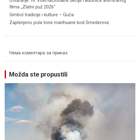
Otvaranje 16. Internacionalne dečije radionice animiranog
filma ,,Zlatni puž 2026“
Simbol tradicije i kulture – Guča
Zaplenjeno pola tone marihuane kod Smedereva
Нема коментара за приказ.
Možda ste propustili