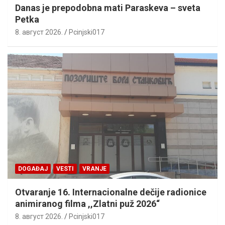
Danas je prepodobna mati Paraskeva – sveta
Petka
8. август 2026.
Pcinjski017
DOGAĐAJ
VESTI
VRANJE
Otvaranje 16. Internacionalne dečije radionice
animiranog filma ,,Zlatni puž 2026“
8. август 2026.
Pcinjski017