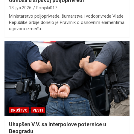
odnosa u srpskoj poljoprivredi
13. јул 2026.
Pcinjski017
Ministarstvo poljoprivrede, šumarstva i vodoprivrede Vlade
Republike Srbije donelo je Pravilnik o osnovnim elementima
ugovora između…
DRUŠTVO
VESTI
Uhapšen V.V. sa Interpolove poternice u
Beogradu