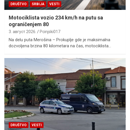
DRUŠTVO
SRBIJA
VESTI
Motociklista vozio 234 km/h na putu sa
ograničenjem 80
3. август 2026.
Pcinjski017
Na delu puta Merošina – Prokuplje gde je maksimalna
dozvoljena brzina 80 kilometara na čas, motociklista…
DRUŠTVO
VESTI