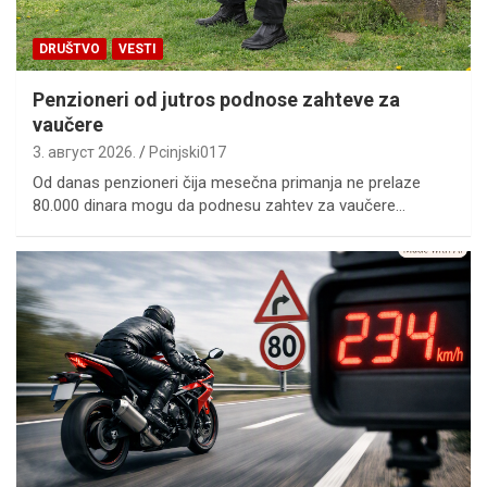
DRUŠTVO
VESTI
Penzioneri od jutros podnose zahteve za
vaučere
3. август 2026.
Pcinjski017
Od danas penzioneri čija mesečna primanja ne prelaze
80.000 dinara mogu da podnesu zahtev za vaučere…