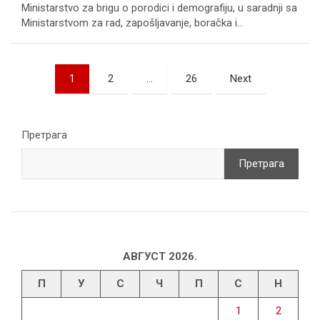
Ministarstvo za brigu o porodici i demografiju, u saradnji sa
Ministarstvom za rad, zapošljavanje, boračka i…
Пагинација
1
2
…
26
Next
чланака
Претрага
Претрага
АВГУСТ 2026.
П
У
С
Ч
П
С
Н
1
2