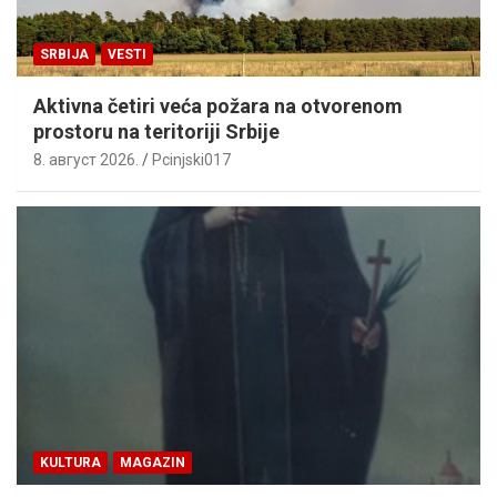
SRBIJA
VESTI
Aktivna četiri veća požara na otvorenom
prostoru na teritoriji Srbije
8. август 2026.
Pcinjski017
KULTURA
MAGAZIN