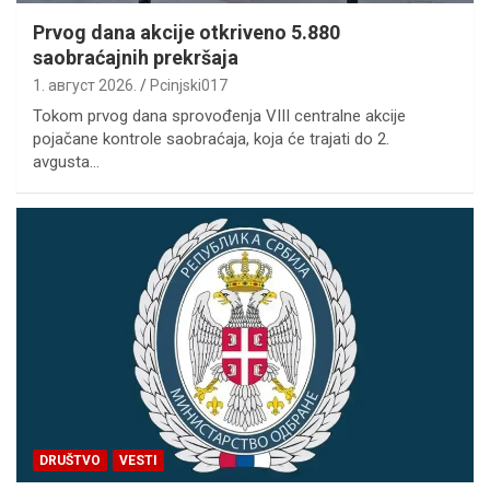
Prvog dana akcije otkriveno 5.880
saobraćajnih prekršaja
1. август 2026.
Pcinjski017
Tokom prvog dana sprovođenja VIII centralne akcije
pojačane kontrole saobraćaja, koja će trajati do 2.
avgusta…
DRUŠTVO
VESTI