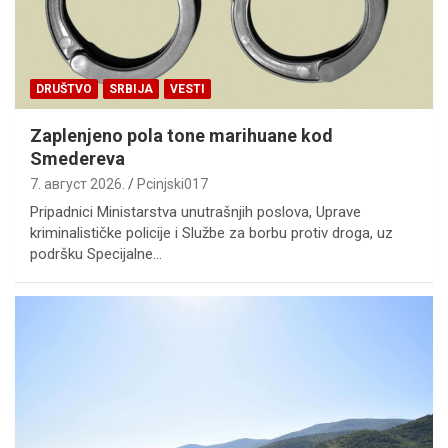
DRUŠTVO
SRBIJA
VESTI
Zaplenjeno pola tone marihuane kod
Smedereva
7. август 2026.
Pcinjski017
Pripadnici Ministarstva unutrašnjih poslova, Uprave
kriminalističke policije i Službe za borbu protiv droga, uz
podršku Specijalne…