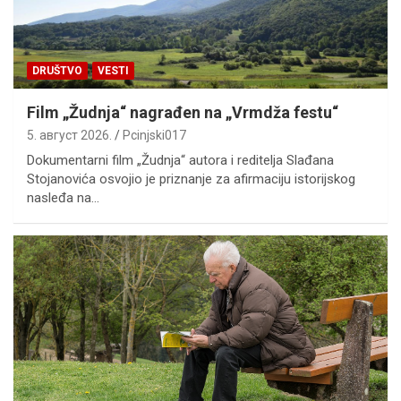
DRUŠTVO
VESTI
Film „Žudnja“ nagrađen na „Vrmdža festu“
5. август 2026.
Pcinjski017
Dokumentarni film „Žudnja“ autora i reditelja Slađana
Stojanovića osvojio je priznanje za afirmaciju istorijskog
nasleđa na…