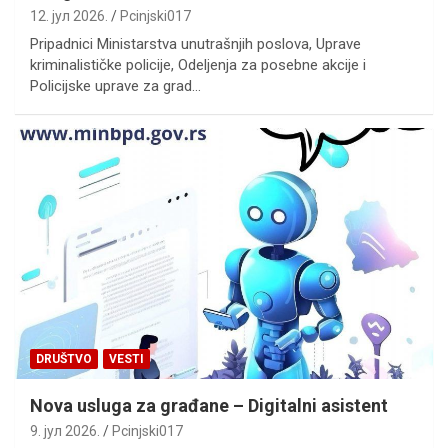
12. јул 2026.
Pcinjski017
Pripadnici Ministarstva unutrašnjih poslova, Uprave
kriminalističke policije, Odelјenja za posebne akcije i
Policijske uprave za grad…
DRUŠTVO
VESTI
Nova usluga za građane – Digitalni asistent
9. јул 2026.
Pcinjski017