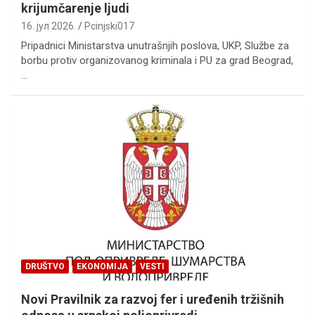
krijumčarenje ljudi
16. јул 2026.
Pcinjski017
Pripadnici Ministarstva unutrašnjih poslova, UKP, Službe za
borbu protiv organizovanog kriminala i PU za grad Beograd,
…
DRUŠTVO
EKONOMIJA
VESTI
Novi Pravilnik za razvoj fer i uređenih tržišnih