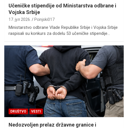
Učeničke stipendije od Ministarstva odbrane i
Vojska Srbije
17. јул 2026.
Pcinjski017
Ministarstvo odbrane Vlade Republike Srbije i Vojska Srbije
raspisali su konkurs za dodelu 53 učeničke stipendije…
DRUŠTVO
VESTI
Nedozvoljen prelaz državne granice i