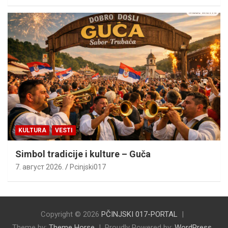
KULTURA
VESTI
Simbol tradicije i kulture – Guča
7. август 2026.
Pcinjski017
Copyright © 2026
PČINJSKI 017-PORTAL
Theme by:
Theme Horse
Proudly Powered by:
WordPress