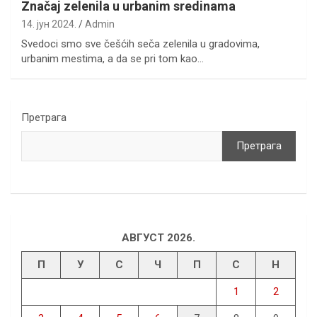
Značaj zelenila u urbanim sredinama
14. јун 2024.
Admin
Svedoci smo sve češćih seča zelenila u gradovima,
urbanim mestima, a da se pri tom kao…
Претрага
Претрага
АВГУСТ 2026.
П
У
С
Ч
П
С
Н
1
2