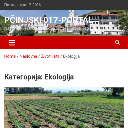
Skip
Петак, август 7, 2026
to
content
PČINJSKI 017-PORTAL
Najnovije vesti iz Pčinjskog okruga, Srbije, regiona i sveta
Home
Naslovna
Život i stil
Ekologija
Категорија:
Ekologija