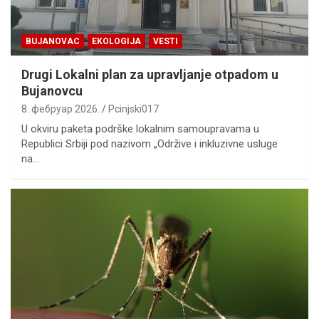
BUJANOVAC
EKOLOGIJA
VESTI
Drugi Lokalni plan za upravljanje otpadom u
Bujanovcu
8. фебруар 2026.
Pcinjski017
U okviru paketa podrške lokalnim samoupravama u
Republici Srbiji pod nazivom „Održive i inkluzivne usluge
na…