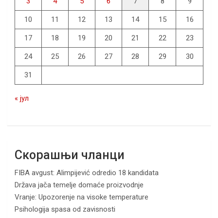
3
4
5
6
7
8
9
10
11
12
13
14
15
16
17
18
19
20
21
22
23
24
25
26
27
28
29
30
31
« јул
Скорашњи чланци
FIBA avgust: Alimpijević odredio 18 kandidata
Država jača temelje domaće proizvodnje
Vranje: Upozorenje na visoke temperature
Psihologija spasa od zavisnosti