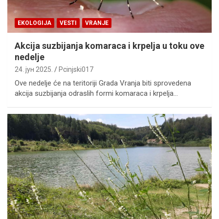
EKOLOGIJA
VESTI
VRANJE
Akcija suzbijanja komaraca i krpelja u toku ove
nedelje
24. јун 2025.
Pcinjski017
Ove nedelje će na teritoriji Grada Vranja biti sprovedena
akcija suzbijanja odraslih formi komaraca i krpelja…