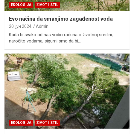
EKOLOGIJA
ŽIVOT I STIL
Evo načina da smanjimo zagađenost voda
20. јун 2024.
Admin
Kada bi svako od nas vodio računa o životnoj sredini,
naročito vodama, sigurni smo da bi…
EKOLOGIJA
ŽIVOT I STIL