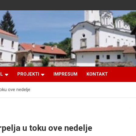
IL
PROJEKTI
IMPRESUM
KONTAKT
toku ove nedelje
rpelja u toku ove nedelje