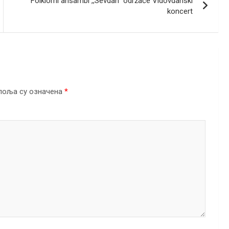
Folklorni ansambl ,,Sevdah“ održaće Vidovdanski
koncert
поља су означена
*