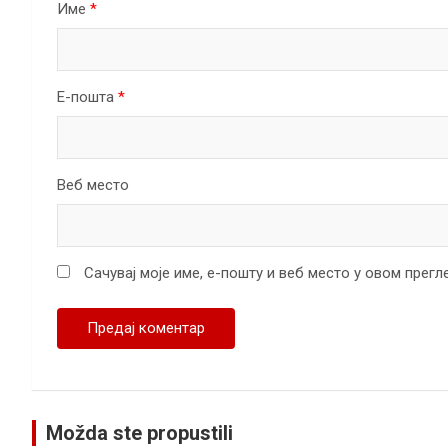
Име
*
Е-пошта
*
Веб место
Сачувај моје име, е-пошту и веб место у овом прег
Možda ste propustili