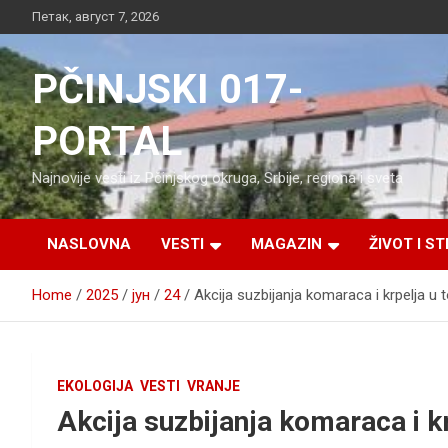
Skip
Петак, август 7, 2026
to
content
PČINJSKI 017-
PORTAL
Najnovije vesti iz Pčinjskog okruga, Srbije, regiona i sveta
NASLOVNA
VESTI
MAGAZIN
ŽIVOT I ST
Home
2025
јун
24
Akcija suzbijanja komaraca i krpelja u 
EKOLOGIJA
VESTI
VRANJE
Akcija suzbijanja komaraca i k