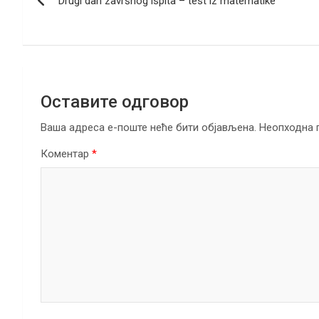
Drugi dan završnog ispita – test iz matematike
чланка
o
p
m
k
p
Оставите одговор
Ваша адреса е-поште неће бити објављена.
Неопходна 
Коментар
*