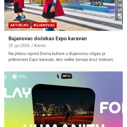
AKTUELNO
BUJANOVAC
Bujanovac dočekao Expo karavan
25. јул 2026.
Admin
Na platou ispred Doma kulture u Bujanovcu stigao je
jedinstveni Expo karavan, deo velike turneje kroz trideset…