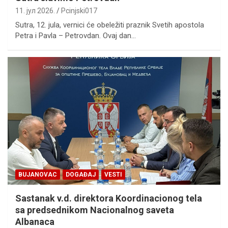
11. јул 2026.
Pcinjski017
Sutra, 12. jula, vernici će obeležiti praznik Svetih apostola
Petra i Pavla – Petrovdan. Ovaj dan…
BUJANOVAC
DOGAĐAJ
VESTI
Sastanak v.d. direktora Koordinacionog tela
sa predsednikom Nacionalnog saveta
Albanaca