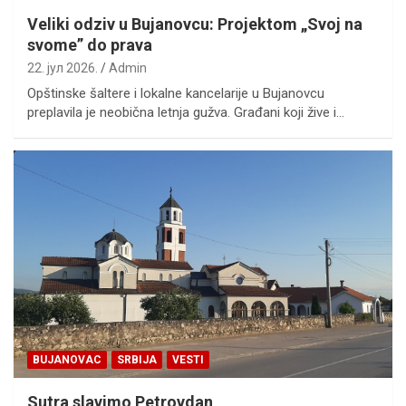
Veliki odziv u Bujanovcu: Projektom „Svoj na
svome” do prava
22. јул 2026.
Admin
Opštinske šaltere i lokalne kancelarije u Bujanovcu
preplavila je neobična letnja gužva. Građani koji žive i…
BUJANOVAC
SRBIJA
VESTI
Sutra slavimo Petrovdan