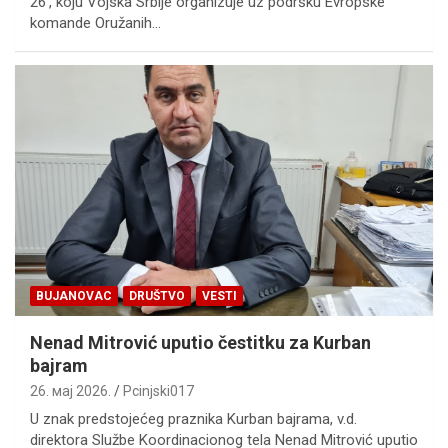
26’, koju Vojska Srbije organizuje uz podršku Evropske
komande Oružanih…
BUJANOVAC
DRUŠTVO
VESTI
Nenad Mitrović uputio čestitku za Kurban
bajram
26. мај 2026.
Pcinjski017
U znak predstojećeg praznika Kurban bajrama, v.d.
direktora Službe Koordinacionog tela Nenad Mitrović uputio