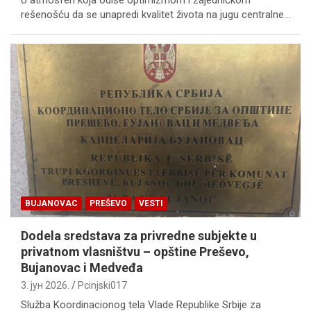
rešenošću da se unapredi kvalitet života na jugu centralne…
BUJANOVAC
PREŠEVO
VESTI
Dodela sredstava za privredne subjekte u
privatnom vlasništvu – opštine Preševo,
Bujanovac i Medveđa
3. јун 2026.
Pcinjski017
Služba Koordinacionog tela Vlade Republike Srbije za