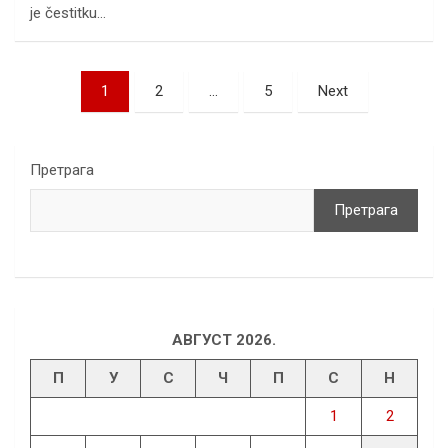
je čestitku…
Пагинација
1
2
…
5
Next
чланака
Претрага
Претрага
АВГУСТ 2026.
П
У
С
Ч
П
С
Н
1
2