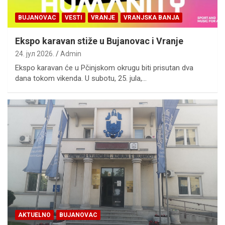
BUJANOVAC
VESTI
VRANJE
VRANJSKA BANJA
Ekspo karavan stiže u Bujanovac i Vranje
24. јул 2026.
Admin
Ekspo karavan će u Pčinjskom okrugu biti prisutan dva
dana tokom vikenda. U subotu, 25. jula,…
AKTUELNO
BUJANOVAC