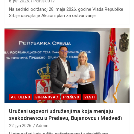
6. јул 2026.
Pcinjski017
Na sednici održanoj 28. maja 2026. godine Vlada Republike
Srbije usvojila je Akcioni plan za ostvarivanje…
AKTUELNO
BUJANOVAC
PREŠEVO
VESTI
Uručeni ugovori udruženjima koja menjaju
svakodnevicu u Preševu, Bujanovcu i Medveđi
22. јун 2026.
Admin
U atmosferi koja odiše optimizmom i zajedničkom