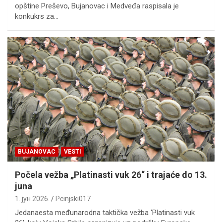
opštine Preševo, Bujanovac i Medveđa raspisala je
konkukrs za…
BUJANOVAC
VESTI
Počela vežba „Platinasti vuk 26“ i trajaće do 13.
juna
1. јун 2026.
Pcinjski017
Jedanaesta međunarodna taktička vežba ‘Platinasti vuk