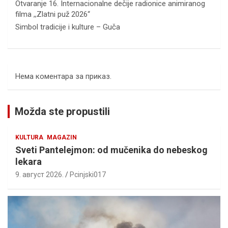
Otvaranje 16. Internacionalne dečije radionice animiranog
filma ,,Zlatni puž 2026“
Simbol tradicije i kulture – Guča
Нема коментара за приказ.
Možda ste propustili
KULTURA
MAGAZIN
Sveti Pantelejmon: od mučenika do nebeskog
lekara
9. август 2026.
Pcinjski017