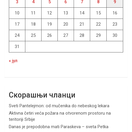
3
4
5
6
7
8
9
10
11
12
13
14
15
16
17
18
19
20
21
22
23
24
25
26
27
28
29
30
31
« јул
Скорашњи чланци
Sveti Pantelejmon: od mučenika do nebeskog lekara
Aktivna četiri veća požara na otvorenom prostoru na
teritoriji Srbije
Danas je prepodobna mati Paraskeva – sveta Petka