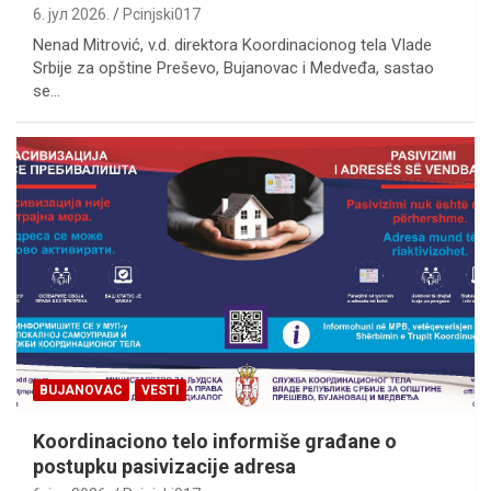
6. јул 2026.
Pcinjski017
Nenad Mitrović, v.d. direktora Koordinacionog tela Vlade
Srbije za opštine Preševo, Bujanovac i Medveđa, sastao
se…
BUJANOVAC
VESTI
Koordinaciono telo informiše građane o
postupku pasivizacije adresa