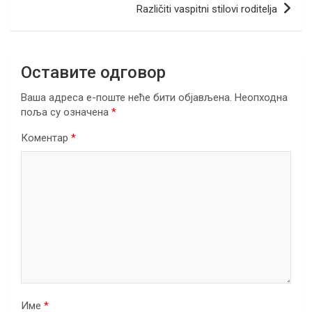
k
p
Različiti vaspitni stilovi roditelja
Оставите одговор
Ваша адреса е-поште неће бити објављена.
Неопходна
поља су означена
*
Коментар
*
Име
*