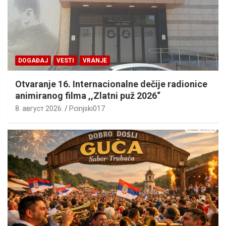
DOGAĐAJ
VESTI
VRANJE
Otvaranje 16. Internacionalne dečije radionice
animiranog filma ,,Zlatni puž 2026“
8. август 2026.
Pcinjski017