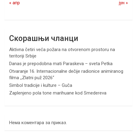
« апр
јун »
Скорашњи чланци
Aktivna četiri veća požara na otvorenom prostoru na
teritoriji Srbije
Danas je prepodobna mati Paraskeva – sveta Petka
Otvaranje 16. Internacionalne dečije radionice animiranog
filma ,,Zlatni puž 2026“
Simbol tradicije i kulture – Guča
Zaplenjeno pola tone marihuane kod Smedereva
Нема коментара за приказ.