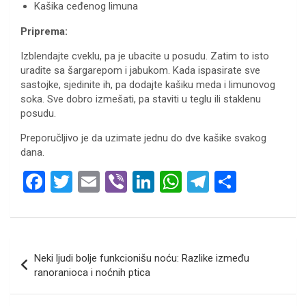
Kašika ceđenog limuna
Priprema:
Izblendajte cveklu, pa je ubacite u posudu. Zatim to isto
uradite sa šargarepom i jabukom. Kada ispasirate sve
sastojke, sjedinite ih, pa dodajte kašiku meda i limunovog
soka. Sve dobro izmešati, pa staviti u teglu ili staklenu
posudu.
Preporučljivo je da uzimate jednu do dve kašike svakog
dana.
F
T
E
Vi
Li
W
T
S
a
wi
m
b
n
h
el
h
ce
tt
ail
er
ke
at
e
ar
b
er
dI
s
gr
e
Кретање
Neki ljudi bolje funkcionišu noću: Razlike između
o
n
A
a
чланка
ranoranioca i noćnih ptica
o
p
m