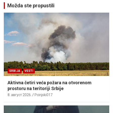
Možda ste propustili
SRBIJA
VESTI
Aktivna četiri veća požara na otvorenom
prostoru na teritoriji Srbije
8. август 2026.
Pcinjski017