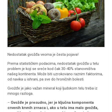
Nedostatak gvožđa veoma je česta pojava!
Prema statističkim podacima, nedostatak gvožđa u telu
problem je koji se sreće kod čak 30-40% stanovništva
našeg kontinenta. Može biti uzrokovano raznim faktorima,
od navika u ishrani, pa sve do hroničnih bolesti.
Gvožđe je jako važan mineral koji ljudskom telu treba iz
mnogo razloga.
–
Gvožđe je presudno, jer je ključna komponenta
crvenih krvnih zrnaca i, ako u telu ima malo gvožđa,