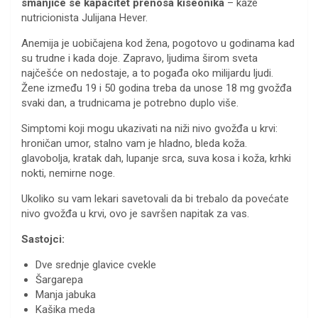
smanjiće se kapacitet prenosa kiseonika
– kaže
nutricionista Julijana Hever.
Anemija je uobičajena kod žena, pogotovo u godinama kad
su trudne i kada doje. Zapravo, ljudima širom sveta
najčešće on nedostaje, a to pogađa oko milijardu ljudi.
Žene između 19 i 50 godina treba da unose 18 mg gvožđa
svaki dan, a trudnicama je potrebno duplo više.
Simptomi koji mogu ukazivati na niži nivo gvožđa u krvi:
hroničan umor, stalno vam je hladno, bleda koža.
glavobolja, kratak dah, lupanje srca, suva kosa i koža, krhki
nokti, nemirne noge.
Ukoliko su vam lekari savetovali da bi trebalo da povećate
nivo gvožđa u krvi, ovo je savršen napitak za vas.
Sastojci:
Dve srednje glavice cvekle
Šargarepa
Manja jabuka
Kašika meda