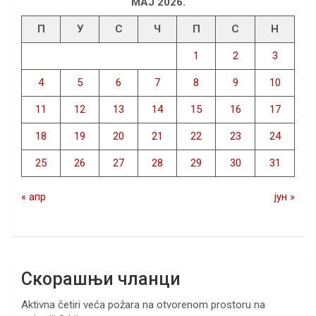
МАЈ 2026.
П
У
С
Ч
П
С
Н
1
2
3
4
5
6
7
8
9
10
11
12
13
14
15
16
17
18
19
20
21
22
23
24
25
26
27
28
29
30
31
« апр
јун »
Скорашњи чланци
Aktivna četiri veća požara na otvorenom prostoru na