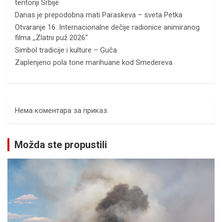
teritoriji Srbije
Danas je prepodobna mati Paraskeva – sveta Petka
Otvaranje 16. Internacionalne dečije radionice animiranog
filma ,,Zlatni puž 2026“
Simbol tradicije i kulture – Guča
Zaplenjeno pola tone marihuane kod Smedereva
Нема коментара за приказ.
Možda ste propustili