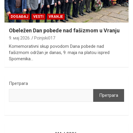
DOGAĐAJ
VESTI
VRANJE
Obeležen Dan pobede nad fašizmom u Vranju
9. мај 2026.
Pcinjski017
Komemorativni skup povodom Dana pobede nad
fašizmom održan je danas, 9. maja na platou ispred
Spomenika…
Претрага
Претрага