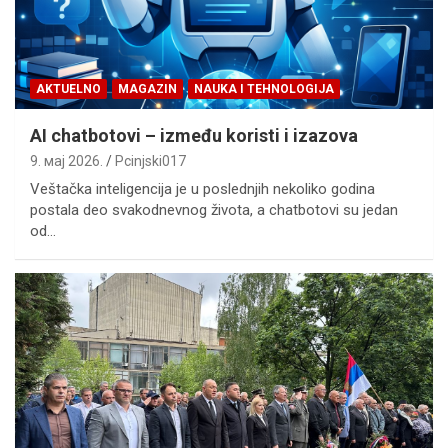
AKTUELNO
MAGAZIN
NAUKA I TEHNOLOGIJA
AI chatbotovi – između koristi i izazova
9. мај 2026.
Pcinjski017
Veštačka inteligencija je u poslednjih nekoliko godina
postala deo svakodnevnog života, a chatbotovi su jedan
od…