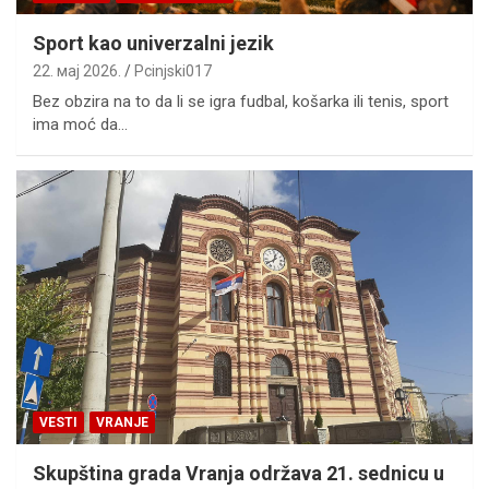
Sport kao univerzalni jezik
22. мај 2026.
Pcinjski017
Bez obzira na to da li se igra fudbal, košarka ili tenis, sport
ima moć da…
VESTI
VRANJE
Skupština grada Vranja održava 21. sednicu u