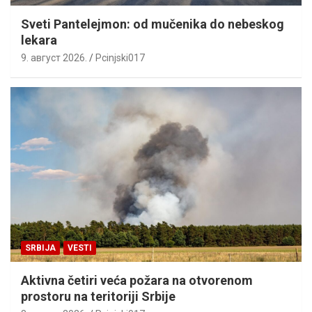
Sveti Pantelejmon: od mučenika do nebeskog
lekara
9. август 2026.
Pcinjski017
SRBIJA
VESTI
Aktivna četiri veća požara na otvorenom
prostoru na teritoriji Srbije