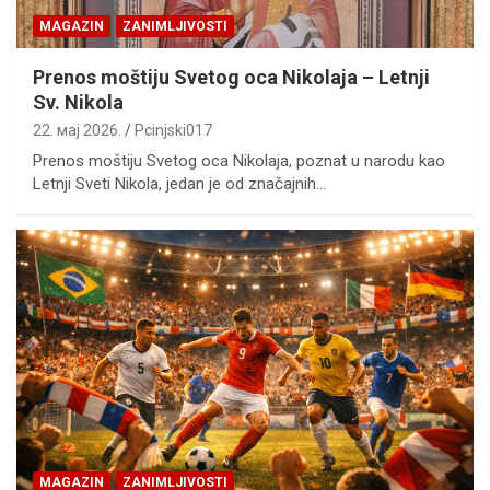
MAGAZIN
ZANIMLJIVOSTI
Prenos moštiju Svetog oca Nikolaja – Letnji
Sv. Nikola
22. мај 2026.
Pcinjski017
Prenos moštiju Svetog oca Nikolaja, poznat u narodu kao
Letnji Sveti Nikola, jedan je od značajnih…
MAGAZIN
ZANIMLJIVOSTI