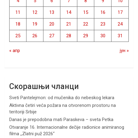
4
5
6
7
8
9
10
11
12
13
14
15
16
17
18
19
20
21
22
23
24
25
26
27
28
29
30
31
« апр
јун »
Скорашњи чланци
Sveti Pantelejmon: od mučenika do nebeskog lekara
Aktivna četiri veća požara na otvorenom prostoru na
teritoriji Srbije
Danas je prepodobna mati Paraskeva – sveta Petka
Otvaranje 16. Internacionalne dečije radionice animiranog
filma ,,Zlatni puž 2026“