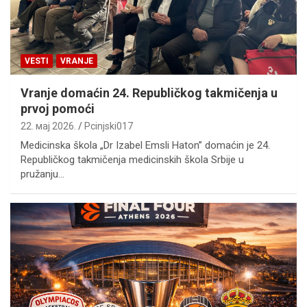
VESTI
VRANJE
Vranje domaćin 24. Republičkog takmičenja u
prvoj pomoći
22. мај 2026.
Pcinjski017
Medicinska škola „Dr Izabel Emsli Haton’’ domaćin je 24.
Republičkog takmičenja medicinskih škola Srbije u
pružanju…