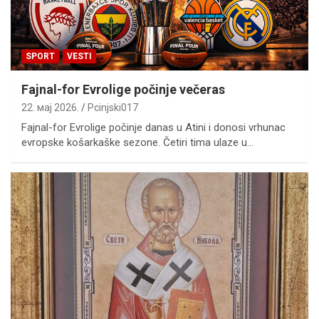
SPORT
VESTI
Fajnal-for Evrolige počinje večeras
22. мај 2026.
Pcinjski017
Fajnal-for Evrolige počinje danas u Atini i donosi vrhunac
evropske košarkaške sezone. Četiri tima ulaze u…