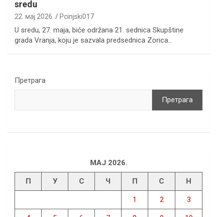
sredu
22. мај 2026.
Pcinjski017
U sredu, 27. maja, biće održana 21. sednica Skupštine
grada Vranja, koju je sazvala predsednica Zorica…
Претрага
Претрага
МАЈ 2026.
П
У
С
Ч
П
С
Н
1
2
3