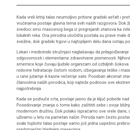
Kada vreli letnji talas neumoljivo pritisne gradski asfalt i p
vrućinama postaje glavna tema svih naših razgovora. Dok ži
svedoci smo masovnog bega iz pregrejanih stanova ka ze
lokalnih reka. Ova prirodna utočišta postala su prave male 
svežine, dok gradski trgovi u najtoplijem delu dana ostaju p
Lekari i medicinski stručnjaci naglašavaju da prilagođavanj
odgovornosti i elementarne zdravstvene pismenosti. Njihovi
smernice koje čuvaju ljudski organizam od ozbiljnih šokova
redovne hidratacije čistom vodom, izbegavanja teške i masn
u rane jutarnje ili kasne večernje sate. Poseban akcenat stav
članovima naših porodica, koji najteže podnose ove ekstrem
najpotrebnija.
Kada se podvuče crta, postaje jasno da je ključ pobede nad
Posedovanje znanja o tome kako zaštititi sebe i svoje bližnj
modernom društvu. Dok polako ispraćamo ove vrele dane, 
uživamo u letu na pametan način. Priroda nam često postavlj
svaki toplotni talas postaje samo još jedna uspešno prebro
predstojećim hladnijim mesecima.