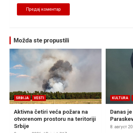
Možda ste propustili
SRBIJA
VESTI
KULTURA
Aktivna četiri veća požara na
Danas je
otvorenom prostoru na teritoriji
Paraskev
Srbije
8. август 20