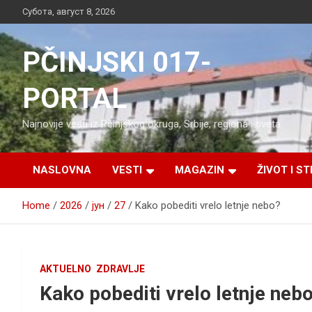
Skip
Субота, август 8, 2026
to
content
PČINJSKI 017-
PORTAL
Najnovije vesti iz Pčinjskog okruga, Srbije, regiona i sveta
NASLOVNA
VESTI
MAGAZIN
ŽIVOT I ST
Home
2026
јун
27
Kako pobediti vrelo letnje nebo?
AKTUELNO
ZDRAVLJE
Kako pobediti vrelo letnje neb