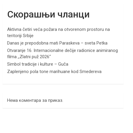
Скорашњи чланци
Aktivna četiri veća požara na otvorenom prostoru na
teritoriji Srbije
Danas je prepodobna mati Paraskeva – sveta Petka
Otvaranje 16. Internacionalne dečije radionice animiranog
filma ,,Zlatni puž 2026“
Simbol tradicije i kulture – Guča
Zaplenjeno pola tone marihuane kod Smedereva
Нема коментара за приказ.