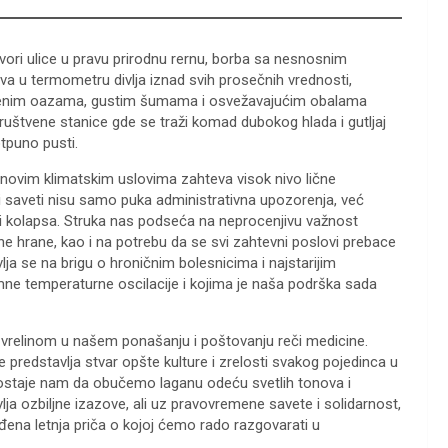
retvori ulice u pravu prirodnu rernu, borba sa nesnosnim
va u termometru divlja iznad svih prosečnih vrednosti,
lenim oazama, gustim šumama i osvežavajućim obalama
društvene stanice gde se traži komad dubokog hlada i gutljaj
otpuno pusti.
e novim klimatskim uslovima zahteva visok nivo lične
 saveti nisu samo puka administrativna upozorenja, već
 i kolapsa. Struka nas podseća na neprocenjivu važnost
e hrane, kao i na potrebu da se svi zahtevni poslovi prebace
lja se na brigu o hroničnim bolesnicima i najstarijim
ne temperaturne oscilacije i kojima je naša podrška sada
 vrelinom u našem ponašanju i poštovanju reči medicine.
e predstavlja stvar opšte kulture i zrelosti svakog pojedinca u
ostaje nam da obučemo laganu odeću svetlih tonova i
a ozbiljne izazove, ali uz pravovremene savete i solidarnost,
đena letnja priča o kojoj ćemo rado razgovarati u