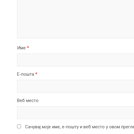
Име
*
Е-пошта
*
Веб место
Сачувај моје име, е-пошту и веб место у овом прег