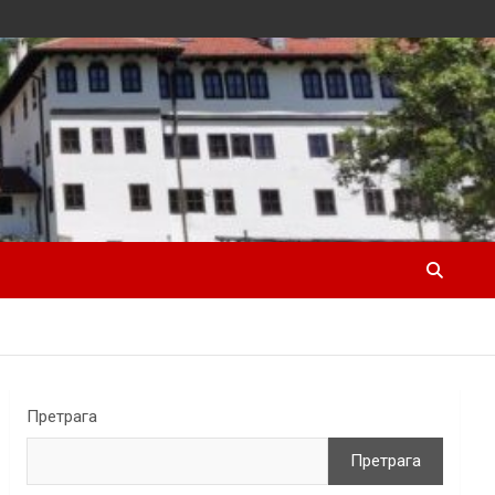
Претрага
Претрага