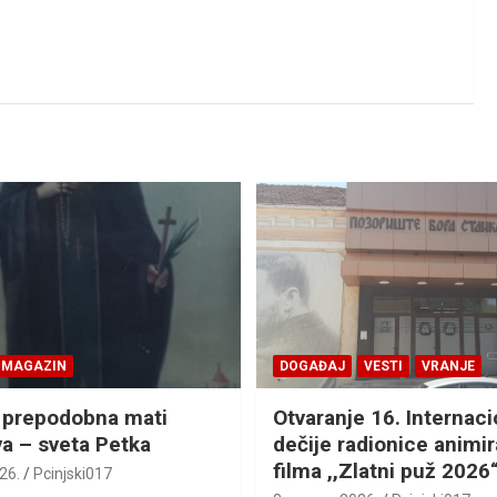
MAGAZIN
DOGAĐAJ
VESTI
VRANJE
 prepodobna mati
Otvaranje 16. Internac
a – sveta Petka
dečije radionice animi
filma ,,Zlatni puž 2026
26.
Pcinjski017