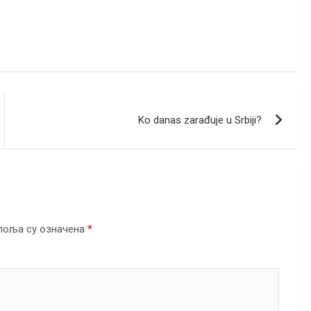
Ko danas zarađuje u Srbiji?
поља су означена
*