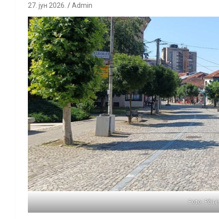
27. јун 2026.
Admin
Foto: Pčinj