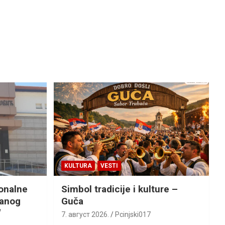
KULTURA
VESTI
ionalne
Simbol tradicije i kulture –
ranog
Guča
“
7. август 2026.
Pcinjski017