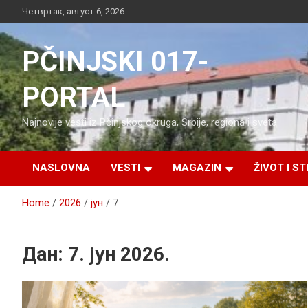
Skip
Четвртак, август 6, 2026
to
content
PČINJSKI 017-
PORTAL
Najnovije vesti iz Pčinjskog okruga, Srbije, regiona i sveta
NASLOVNA
VESTI
MAGAZIN
ŽIVOT I ST
Home
2026
јун
7
Дан:
7. јун 2026.