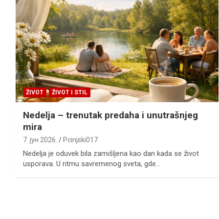
ŽIVOT
ŽIVOT I STIL
Nedelja – trenutak predaha i unutrašnjeg
mira
7. јун 2026.
Pcinjski017
Nedelja je oduvek bila zamišljena kao dan kada se život
usporava. U ritmu savremenog sveta, gde…