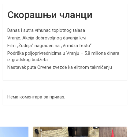
Скорашњи чланци
Danas i sutra vrhunac toplotnog talasa
Vranje: Akcija dobrovoljnog davanja krvi
Film „Žudnja“ nagrađen na „Vrmdža festu“
Podrška poljoprivrednicima u Vranju – 5,8 miliona dinara
iz gradskog budžeta
Nastavak puta Crvene zvezde ka elitnom takmičenju
Нема коментара за приказ.