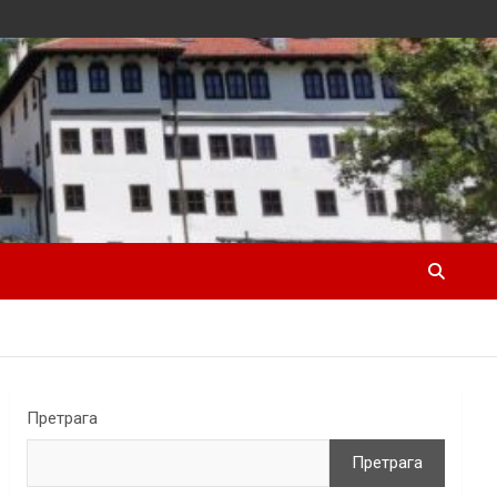
Претрага
Претрага