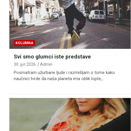
KOLUMNA
Svi smo glumci iste predstave
30. јул 2026.
Admin
Posmatram užurbane ljude i razmišljam o tome kako
naučnici tvrde da naša planeta ima oblik lopte,…