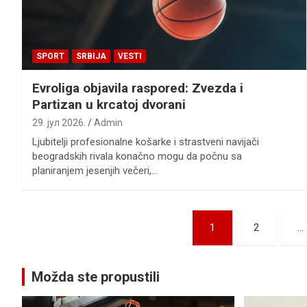
SPORT
SRBIJA
VESTI
Evroliga objavila raspored: Zvezda i
Partizan u krcatoj dvorani
29. јул 2026.
Admin
Ljubitelji profesionalne košarke i strastveni navijači
beogradskih rivala konačno mogu da počnu sa
planiranjem jesenjih večeri,…
Пагинација
1
2
…
чланака
Možda ste propustili