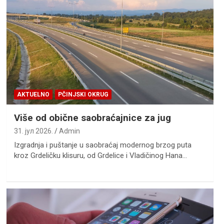
AKTUELNO
PČINJSKI OKRUG
Više od obične saobraćajnice za jug
31. јул 2026.
Admin
Izgradnja i puštanje u saobraćaj modernog brzog puta
kroz Grdeličku klisuru, od Grdelice i Vladičinog Hana…