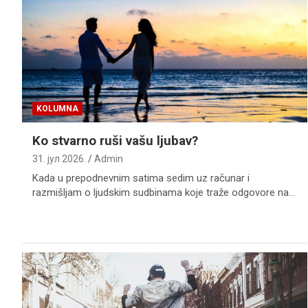
KOLUMNA
Ko stvarno ruši vašu ljubav?
31. јул 2026.
Admin
Kada u prepodnevnim satima sedim uz računar i
razmišljam o ljudskim sudbinama koje traže odgovore na…