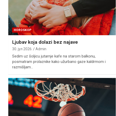
HOROSKOP
Ljubav koja dolazi bez najave
30. јул 2026.
Admin
Sedim uz šoljicu jutarnje kafe na starom balkonu,
posmatram prolaznike kako užurbano gaze kaldrmom i
razmišljam…