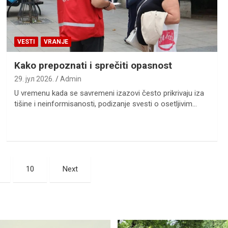
VESTI
VRANJE
Kako prepoznati i sprečiti opasnost
29. јул 2026.
Admin
U vremenu kada se savremeni izazovi često prikrivaju iza
tišine i neinformisanosti, podizanje svesti o osetljivim…
10
Next