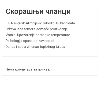
Скорашњи чланци
FIBA avgust: Alimpijević odredio 18 kandidata
Država jača temelje domaće proizvodnje
Vranje: Upozorenje na visoke temperature
Psihologija spasa od zavisnosti
Danas i sutra vrhunac toplotnog talasa
Нема коментара за приказ.