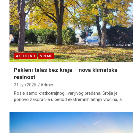
AKTUELNO
VREME
Pakleni talas bez kraja – nova klimatska
realnost
31. јул 2026.
Admin
Posle samo kratkotrajnog i varljivog predaha, Srbija je
ponovo zakoračila u period ekstremnih letnjih vrućina, a…