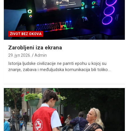
ŽIVOT BEZ OKOVA
Zarobljeni iza ekrana
29. јул 2026.
Admin
Istorija ljudske civilizacije ne pamti epohu u kojoj su
znanje, zabava i međuljudska komunikacija bili toliko…