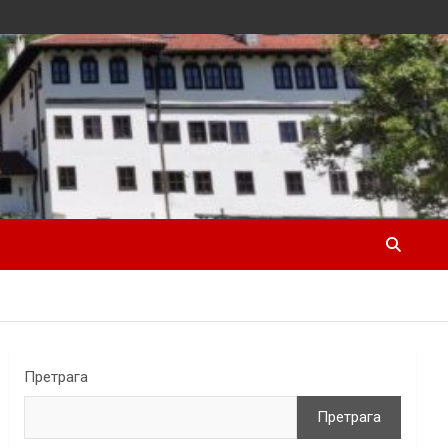
Претрага
Претрага