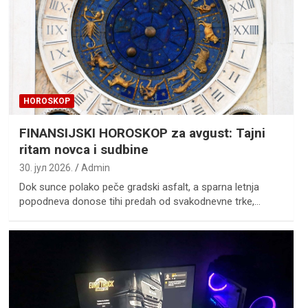
HOROSKOP
FINANSIJSKI HOROSKOP za avgust: Tajni
ritam novca i sudbine
30. јул 2026.
Admin
Dok sunce polako peče gradski asfalt, a sparna letnja
popodneva donose tihi predah od svakodnevne trke,…