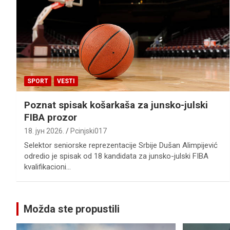
SPORT
VESTI
Poznat spisak košarkaša za junsko-julski
FIBA prozor
18. јун 2026.
Pcinjski017
Selektor seniorske reprezentacije Srbije Dušan Alimpijević
odredio je spisak od 18 kandidata za junsko-julski FIBA
kvalifikacioni…
Možda ste propustili