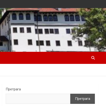
Претрага
Претрага