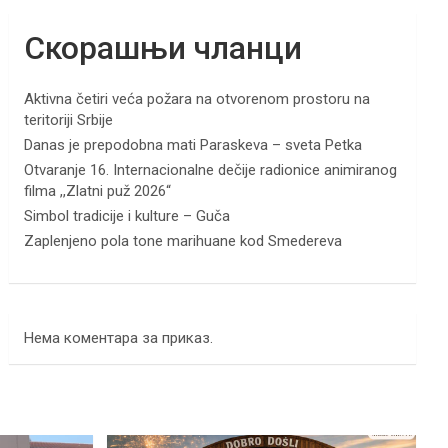
Скорашњи чланци
Aktivna četiri veća požara na otvorenom prostoru na
teritoriji Srbije
Danas je prepodobna mati Paraskeva – sveta Petka
Otvaranje 16. Internacionalne dečije radionice animiranog
filma ,,Zlatni puž 2026“
Simbol tradicije i kulture – Guča
Zaplenjeno pola tone marihuane kod Smedereva
Нема коментара за приказ.