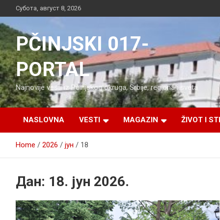
Skip
Субота, август 8, 2026
to
content
PČINJSKI 017-
PORTAL
Najnovije vesti iz Pčinjskog okruga, Srbije, regiona i sveta
NASLOVNA
VESTI
MAGAZIN
ŽIVOT I ST
Home
2026
јун
18
Дан:
18. јун 2026.