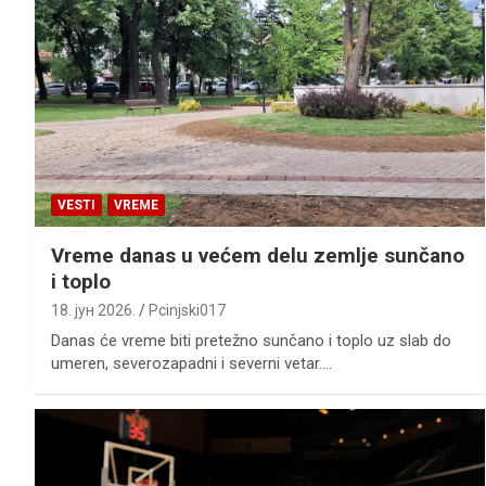
VESTI
VREME
Vreme danas u većem delu zemlje sunčano
i toplo
18. јун 2026.
Pcinjski017
Danas će vreme biti pretežno sunčano i toplo uz slab do
umeren, severozapadni i severni vetar.…