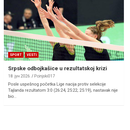
SPORT
VESTI
Srpske odbojkašice u rezultatskoj krizi
18. јун 2026.
Pcinjski017
Posle uspešnog početka Lige nacija protiv selekcije
Tajlanda rezultatom 3:0 (26:24, 25:22, 25:19), nastavak nije
bio…