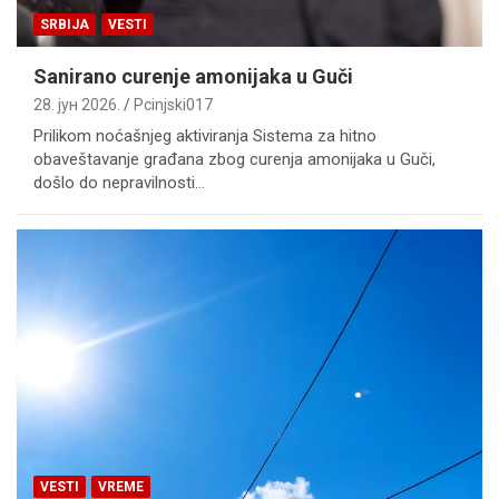
SRBIJA
VESTI
Sanirano curenje amonijaka u Guči
28. јун 2026.
Pcinjski017
Prilikom noćašnjeg aktiviranja Sistema za hitno
obaveštavanje građana zbog curenja amonijaka u Guči,
došlo do nepravilnosti…
VESTI
VREME