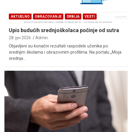
AKTUELNO
OBRAZOVANJE
SRBIJA
VESTI
Upis budućih srednjoškolaca počinje od sutra
28. јун 2026.
Admin
Objavljeni su konačni rezultati raspodele učenika po
srednjim školama i obrazovnim profilima. Na portalu „Moja
srednja…