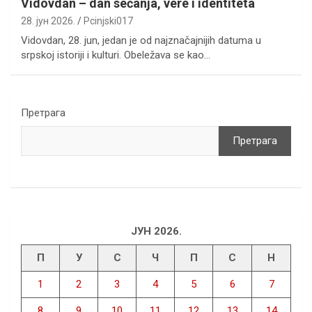
Vidovdan – dan sećanja, vere i identiteta
28. јун 2026.
Pcinjski017
Vidovdan, 28. jun, jedan je od najznačajnijih datuma u
srpskoj istoriji i kulturi. Obeležava se kao…
Претрага
Претрага
ЈУН 2026.
П
У
С
Ч
П
С
Н
1
2
3
4
5
6
7
8
9
10
11
12
13
14