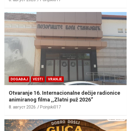
DOGAĐAJ
VESTI
VRANJE
Otvaranje 16. Internacionalne dečije radionice
animiranog filma ,,Zlatni puž 2026“
8. август 2026.
Pcinjski017