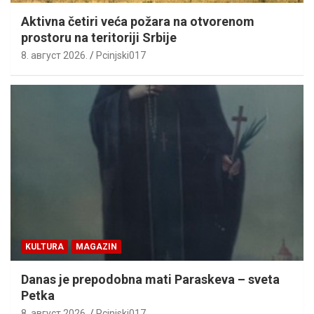
Aktivna četiri veća požara na otvorenom
prostoru na teritoriji Srbije
8. август 2026.
Pcinjski017
KULTURA
MAGAZIN
Danas je prepodobna mati Paraskeva – sveta
Petka
8. август 2026.
Pcinjski017