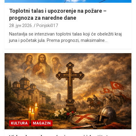
Toplotni talas i upozorenje na požare –
prognoza za naredne dane
28. јун 2026.
Pcinjski017
Nastavlja se intenzivan toplotni talas koji će obeležiti kraj
juna i početak jula. Prema prognozi, maksimalne…
KULTURA
MAGAZIN