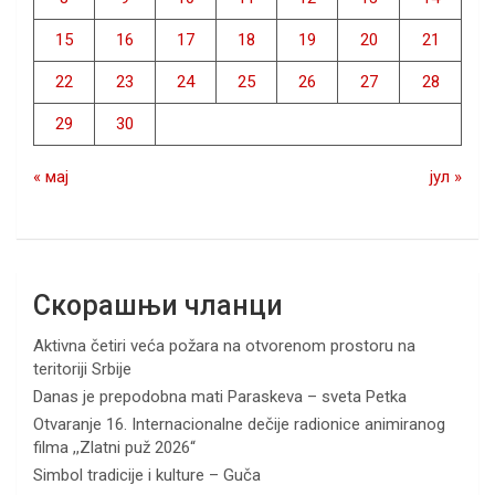
15
16
17
18
19
20
21
22
23
24
25
26
27
28
29
30
« мај
јул »
Скорашњи чланци
Aktivna četiri veća požara na otvorenom prostoru na
teritoriji Srbije
Danas je prepodobna mati Paraskeva – sveta Petka
Otvaranje 16. Internacionalne dečije radionice animiranog
filma ,,Zlatni puž 2026“
Simbol tradicije i kulture – Guča