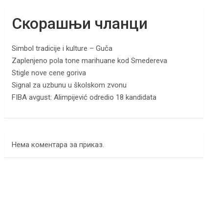
Скорашњи чланци
Simbol tradicije i kulture – Guča
Zaplenjeno pola tone marihuane kod Smedereva
Stigle nove cene goriva
Signal za uzbunu u školskom zvonu
FIBA avgust: Alimpijević odredio 18 kandidata
Нема коментара за приказ.