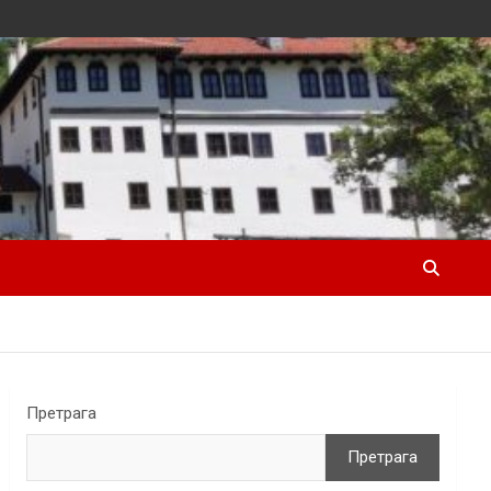
Претрага
Претрага