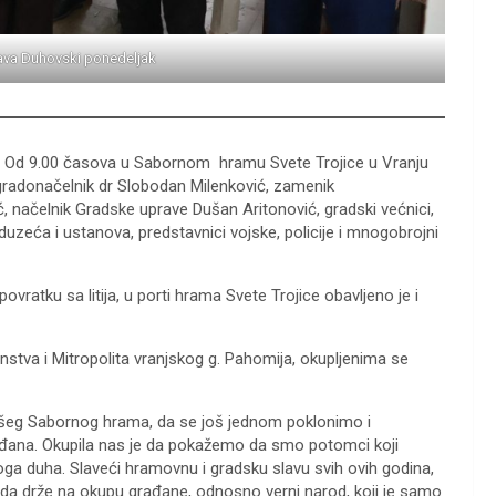
ava Duhovski ponedeljak
. Od 9.00 časova u Sabornom hramu Svete Trojice u Vranju
li gradonačelnik dr Slobodan Milenković, zamenik
ć, načelnik Gradske uprave Dušan Aritonović, gradski većnici,
duzeća i ustanova, predstavnici vojske, policije i mnogobrojni
povratku sa litija, u porti hrama Svete Trojice obavljeno je i
va i Mitropolita vranjskog g. Pahomija, okupljenima se
našeg Sabornog hrama, da se još jednom poklonimo i
rađana. Okupila nas je da pokažemo da smo potomci koji
etoga duha. Slaveći hramovnu i gradsku slavu svih ovih godina,
je da drže na okupu građane, odnosno verni narod, koji je samo