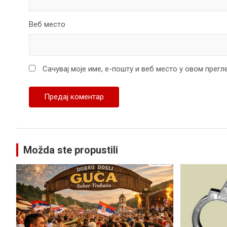
Веб место
Сачувај моје име, е-пошту и веб место у овом прег
Možda ste propustili