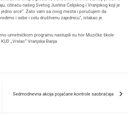
aju, citiraću našeg Svetog Justina Ćelijskog i Vranjskog koji je
uša, jedno srce“. Zato vam sa ovog mesta i poručujem da
edimo i sebe i celu društvenu zajednicu“, istakao je
lturno-umetničkom programu nastupili su hor Muzičke škole
 KUD ,,Vrelac“ Vranjska Banja.
Sedmodnevna akcija pojačane kontrole saobraćaja