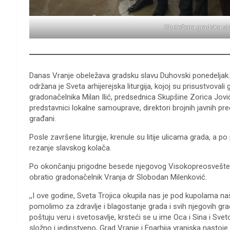
Obeležena gradska sl
Danas Vranje obeležava gradsku slavu Duhovski ponedeljak
održana je Sveta arhijerejska liturgija, kojoj su prisustvova
gradonačelnika Milan Ilić, predsednica Skupšine Zorica Jovi
predstavnici lokalne samouprave, direktori brojnih javnih pre
građani.
Posle završene liturgije, krenule su litije ulicama grada, a po 
rezanje slavskog kolača.
Po okončanju prigodne besede njegovog Visokopreosveštenst
obratio gradonačelnik Vranja dr Slobodan Milenković.
,,I ove godine, Sveta Trojica okupila nas je pod kupolama 
pomolimo za zdravlje i blagostanje grada i svih njegovih g
poštuju veru i svetosavlje, krsteći se u ime Oca i Sina i Sv
složno i jedinstveno, Grad Vranje i Eparhija vranjska nasto