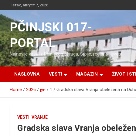
Skip
Петак, август 7, 2026
to
content
PČINJSKI 017-
PORTAL
Najnovije vesti iz Pčinjskog okruga, Srbije, regiona i sveta
NASLOVNA
VESTI
MAGAZIN
ŽIVOT I ST
Home
2026
јун
1
Gradska slava Vranja obeležena na Duh
VESTI
VRANJE
Gradska slava Vranja obeležen