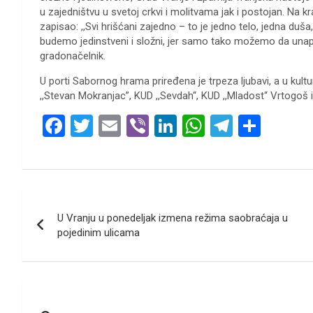
u zajedništvu u svetoj crkvi i molitvama jak i postojan. Na kr
zapisao: ,,Svi hrišćani zajedno – to je jedno telo, jedna d
budemo jedinstveni i složni, jer samo tako možemo da unapr
gradonačelnik.
U porti Sabornog hrama priređena je trpeza ljubavi, a u ku
,,Stevan Mokranjac”, KUD ,,Sevdah“, KUD ,,Mladost“ Vrtogoš i
F
T
E
Vi
Li
W
T
S
a
wi
m
b
n
h
el
h
ce
tt
ail
er
ke
at
e
ar
b
er
dI
s
gr
e
Кретање
o
n
A
a
U Vranju u ponedeljak izmena režima saobraćaja u
чланка
o
p
m
pojedinim ulicama
k
p