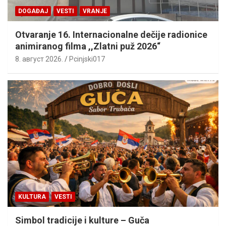
DOGAĐAJ
VESTI
VRANJE
Otvaranje 16. Internacionalne dečije radionice
animiranog filma ,,Zlatni puž 2026“
8. август 2026.
Pcinjski017
KULTURA
VESTI
Simbol tradicije i kulture – Guča