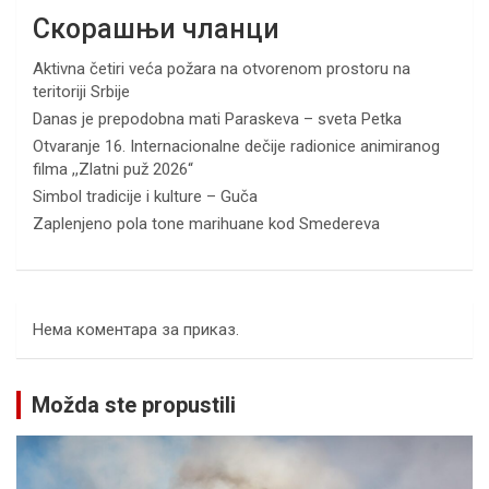
Скорашњи чланци
Aktivna četiri veća požara na otvorenom prostoru na
teritoriji Srbije
Danas je prepodobna mati Paraskeva – sveta Petka
Otvaranje 16. Internacionalne dečije radionice animiranog
filma ,,Zlatni puž 2026“
Simbol tradicije i kulture – Guča
Zaplenjeno pola tone marihuane kod Smedereva
Нема коментара за приказ.
Možda ste propustili