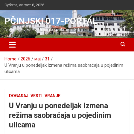
Skip
Субота, август 8, 2026
to
content
PČINJSKI 017-PORTAL
Najnovije vesti iz Pčinjskog okruga, Srbije, regiona i sveta
Home
2026
мај
31
U Vranju u ponedeljak izmena režima saobraćaja u pojedinim
ulicama
DOGAĐAJ
VESTI
VRANJE
U Vranju u ponedeljak izmena
režima saobraćaja u pojedinim
ulicama