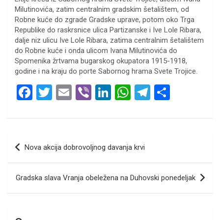
Milutinovića, zatim centralnim gradskim šetalištem, od
Robne kuće do zgrade Gradske uprave, potom oko Trga
Republike do raskrsnice ulica Partizanske i Ive Lole Ribara,
dalje niz ulicu Ive Lole Ribara, zatima centralnim šetalištem
do Robne kuće i onda ulicom Ivana Milutinovića do
Spomenika žrtvama bugarskog okupatora 1915-1918,
godine i na kraju do porte Sabornog hrama Svete Trojice.
F
T
E
Vi
Li
W
T
S
a
wi
m
b
n
h
el
h
ce
tt
ail
er
ke
at
e
ar
b
er
dI
s
gr
e
Кретање
Nova akcija dobrovoljnog davanja krvi
o
n
A
a
чланка
o
p
m
Gradska slava Vranja obeležena na Duhovski ponedeljak
k
p