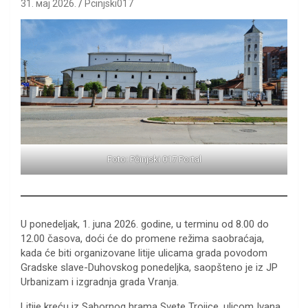
31. мај 2026.
Pcinjski017
Foto: Pčinjski 017 Portal
U ponedeljak, 1. juna 2026. godine, u terminu od 8.00 do
12.00 časova, doći će do promene režima saobraćaja,
kada će biti organizovane litije ulicama grada povodom
Gradske slave-Duhovskog ponedeljka, saopšteno je iz JP
Urbanizam i izgradnja grada Vranja.
Litije kreću iz Sabornog hrama Svete Trojice, ulicom Ivana