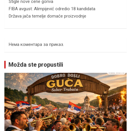
Stigle nove cene goriva
FIBA avgust: Alimpijević odredio 18 kandidata
Država jača temelje domaće proizvodnje
Нема коментара за приказ.
Možda ste propustili