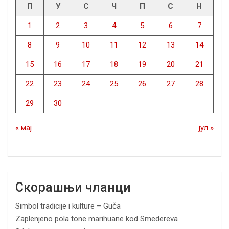
П
У
С
Ч
П
С
Н
1
2
3
4
5
6
7
8
9
10
11
12
13
14
15
16
17
18
19
20
21
22
23
24
25
26
27
28
29
30
« мај
јул »
Скорашњи чланци
Simbol tradicije i kulture – Guča
Zaplenjeno pola tone marihuane kod Smedereva