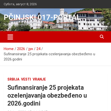
Skip
Субота, август 8, 2026
to
content
PČINJSKI 017-PORTAL
Najnovije vesti iz Pčinjskog okruga, Srbije, regiona i sveta
Home
2026
јун
24
Sufinansiranje 25 projekata ozelenjavanja obezbeđeno u
2026.godini
SRBIJA
VESTI
VRANJE
Sufinansiranje 25 projekata
ozelenjavanja obezbeđeno u
2026.godini