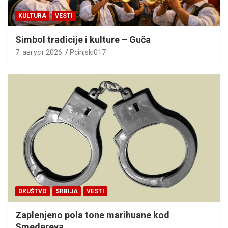
KULTURA
VESTI
Simbol tradicije i kulture – Guča
7. август 2026.
Pcinjski017
DRUŠTVO
SRBIJA
VESTI
Zaplenjeno pola tone marihuane kod
Smedereva