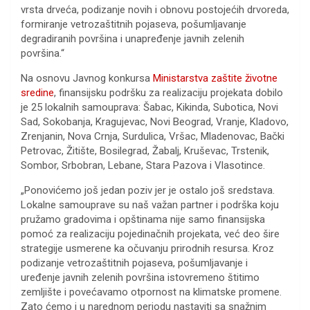
vrsta drveća, podizanje novih i obnovu postojećih drvoreda,
formiranje vetrozaštitnih pojaseva, pošumljavanje
degradiranih površina i unapređenje javnih zelenih
površina.“
Na osnovu Javnog konkursa
Ministarstva zaštite životne
sredine
, finansijsku podršku za realizaciju projekata dobilo
je 25 lokalnih samouprava: Šabac, Kikinda, Subotica, Novi
Sad, Sokobanja, Kragujevac, Novi Beograd, Vranje, Kladovo,
Zrenjanin, Nova Crnja, Surdulica, Vršac, Mladenovac, Bački
Petrovac, Žitište, Bosilegrad, Žabalj, Kruševac, Trstenik,
Sombor, Srbobran, Lebane, Stara Pazova i Vlasotince.
„Ponovićemo još jedan poziv jer je ostalo još sredstava.
Lokalne samouprave su naš važan partner i podrška koju
pružamo gradovima i opštinama nije samo finansijska
pomoć za realizaciju pojedinačnih projekata, već deo šire
strategije usmerene ka očuvanju prirodnih resursa. Kroz
podizanje vetrozaštitnih pojaseva, pošumljavanje i
uređenje javnih zelenih površina istovremeno štitimo
zemljište i povećavamo otpornost na klimatske promene.
Zato ćemo i u narednom periodu nastaviti sa snažnim