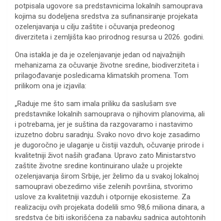
potpisala ugovore sa predstavnicima lokalnih samouprava
kojima su dodeljena sredstva za sufinansiranje projekata
ozelenjavanja u cilju zaštite i očuvanja predeonog
diverziteta i zemljišta kao prirodnog resursa u 2026. godini.
Ona istakla je da je ozelenjavanje jedan od najvažnijih
mehanizama za očuvanje životne sredine, biodiverziteta i
prilagođavanje posledicama klimatskih promena. Tom
prilikom ona je izjavila:
„Raduje me što sam imala priliku da saslušam sve
predstavnike lokalnih samouprava o njihovim planovima, ali
i potrebama, jer je suština da razgovaramo i nastavimo
izuzetno dobru saradnju. Svako novo drvo koje zasadimo
je dugoročno je ulaganje u čistiji vazduh, očuvanje prirode i
kvalitetniji život naših građana. Upravo zato Ministarstvo
zaštite životne sredine kontinuirano ulaže u projekte
ozelenjavanja širom Srbije, jer želimo da u svakoj lokalnoj
samoupravi obezedimo više zelenih površina, stvorimo
uslove za kvalitetniji vazduh i otpornije ekosisteme. Za
realizaciju ovih projekata dodelili smo 98,6 miliona dinara, a
sredstva će biti iskorišćena za nabavku sadnica autohtonih