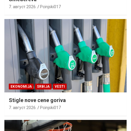
7. август 2026.
Pcinjski017
EKONOMIJA
SRBIJA
VESTI
Stigle nove cene goriva
7. август 2026.
Pcinjski017