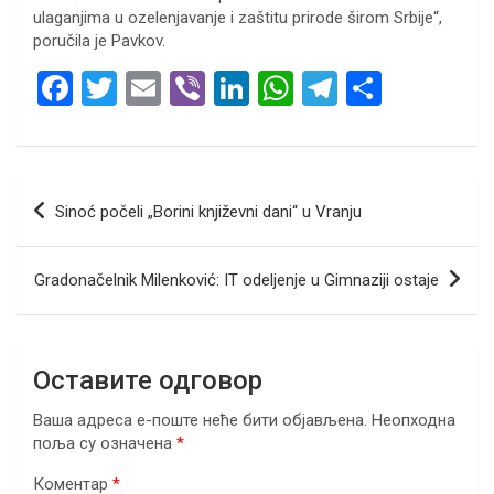
ulaganjima u ozelenjavanje i zaštitu prirode širom Srbije“,
poručila je Pavkov.
F
T
E
Vi
Li
W
T
S
a
wi
m
b
n
h
el
h
ce
tt
ail
er
ke
at
e
ar
b
er
dI
s
gr
e
Кретање
Sinoć počeli „Borini književni dani“ u Vranju
o
n
A
a
чланка
o
p
m
Gradonačelnik Milenković: IT odeljenje u Gimnaziji ostaje
k
p
Оставите одговор
Ваша адреса е-поште неће бити објављена.
Неопходна
поља су означена
*
Коментар
*