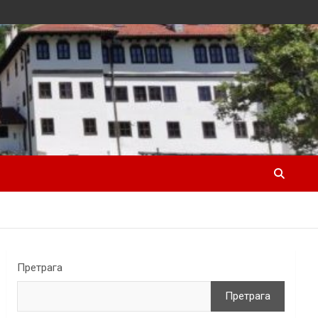
Претрага
Претрага