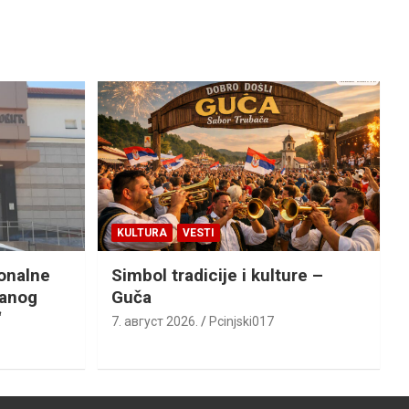
KULTURA
VESTI
ionalne
Simbol tradicije i kulture –
ranog
Guča
“
7. август 2026.
Pcinjski017