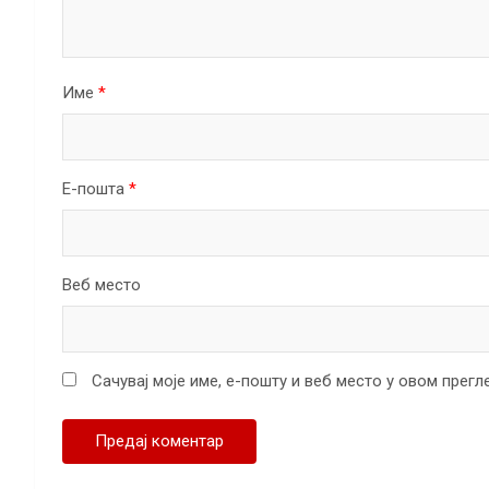
Име
*
Е-пошта
*
Веб место
Сачувај моје име, е-пошту и веб место у овом прег