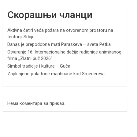
Скорашњи чланци
Aktivna četiri veća požara na otvorenom prostoru na
teritoriji Srbije
Danas je prepodobna mati Paraskeva – sveta Petka
Otvaranje 16. Internacionalne dečije radionice animiranog
filma ,,Zlatni puž 2026“
Simbol tradicije i kulture – Guča
Zaplenjeno pola tone marihuane kod Smedereva
Нема коментара за приказ.