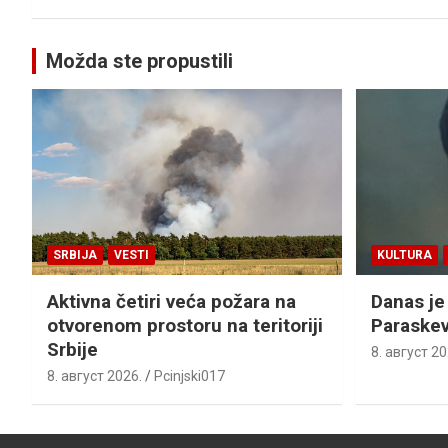
Možda ste propustili
SRBIJA
VESTI
KULTURA
Aktivna četiri veća požara na
Danas je
otvorenom prostoru na teritoriji
Paraskev
Srbije
8. август 20
8. август 2026.
Pcinjski017