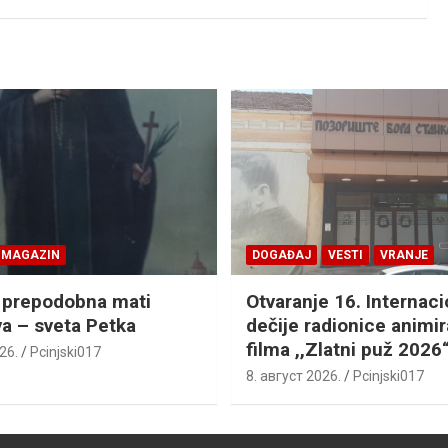
MAGAZIN
DOGAĐAJ
VESTI
VRANJE
 prepodobna mati
Otvaranje 16. Internac
a – sveta Petka
dečije radionice animi
filma ,,Zlatni puž 2026
26.
Pcinjski017
8. август 2026.
Pcinjski017