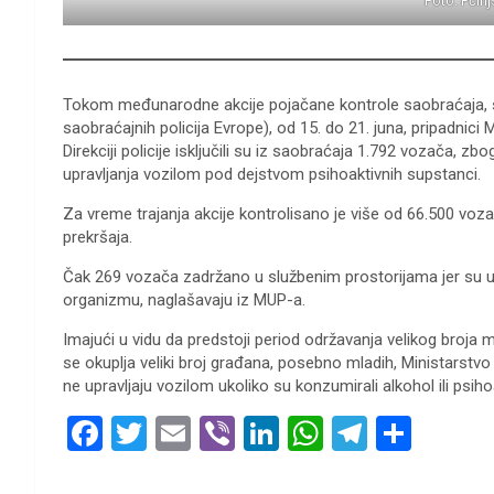
Foto: Pčinj
Tokom međunarodne akcije pojačane kontrole saobraćaja,
saobraćajnih policija Evrope), od 15. do 21. juna, pripadnici
Direkciji policije isklјučili su iz saobraćaja 1.792 vozača, 
upravlјanja vozilom pod dejstvom psihoaktivnih supstanci.
Za vreme trajanja akcije kontrolisano je više od 66.500 voza
prekršaja.
Čak 269 vozača zadržano u službenim prostorijama jer su upr
organizmu, naglašavaju iz MUP-a.
Imajući u vidu da predstoji period održavanja velikog broja m
se okuplјa veliki broj građana, posebno mladih, Ministarstv
ne upravlјaju vozilom ukoliko su konzumirali alkohol ili psih
F
T
E
Vi
Li
W
T
S
a
wi
m
b
n
h
el
h