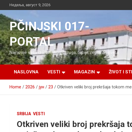
Skip
Недеља, август 9, 2026
to
content
PČINJSKI 017-
PORTAL
Najnovije vesti iz Pčinjskog okruga, Srbije, regiona i sveta
NASLOVNA
VESTI
MAGAZIN
ŽIVOT I ST
Home
2026
јун
23
Otkriven veliki broj prekršaja tokom 
SRBIJA
VESTI
Otkriven veliki broj prekršaj