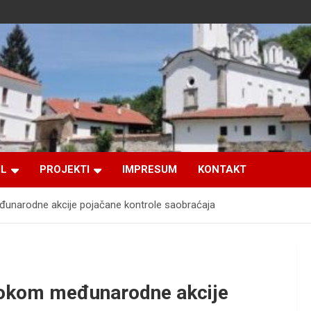
IL
PROJEKTI
IMPRESUM
KONTAKT
međunarodne akcije pojačane kontrole saobraćaja
a tokom međunarodne akcije