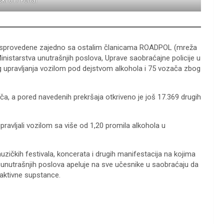
ski 017 Portal
 sprovedene zajedno sa ostalim članicama ROADPOL (mreža
 Ministarstva unutrašnjih poslova, Uprave saobraćajne policije u
zbog upravlјanja vozilom pod dejstvom alkohola i 75 vozača zbog
ča, a pored navedenih prekršaja otkriveno je još 17.369 drugih
avlјali vozilom sa više od 1,20 promila alkohola u
uzičkih festivala, koncerata i drugih manifestacija na kojima
o unutrašnjih poslova apeluje na sve učesnike u saobraćaju da
oaktivne supstance.