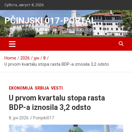
Skip
Субота, август 8, 2026
to
content
PČINJSKI 017-PORTAL
Najnovije vesti iz Pčinjskog okruga, Srbije, regiona i sveta
Home
2026
јун
8
U prvom kvartalu stopa rasta BDP-a iznosila 3,2 odsto
EKONOMIJA
SRBIJA
VESTI
U prvom kvartalu stopa rasta
BDP-a iznosila 3,2 odsto
8. јун 2026.
Pcinjski017