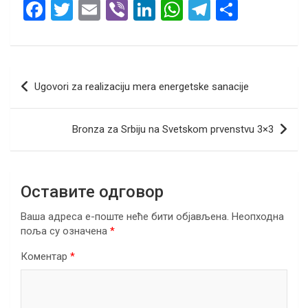
F
T
E
Vi
Li
W
T
S
a
wi
m
b
n
h
el
h
ce
tt
ail
er
ke
at
e
ar
b
er
dI
s
gr
e
Кретање
Ugovori za realizaciju mera energetske sanacije
o
n
A
a
чланка
o
p
m
Bronza za Srbiju na Svetskom prvenstvu 3×3
k
p
Оставите одговор
Ваша адреса е-поште неће бити објављена.
Неопходна
поља су означена
*
Коментар
*