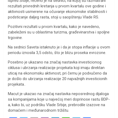
ispred Srbije, rečeno je na sednici, na kojoj su razmatrani
rezultati privrednih kretanja u prvom kvartalu ove godine i
aktivnosti usmerene na očuvanje ekonomske stabilnosti i
podsticanje daljeg rasta, stoji u saopštenju Vlade RS.
Pozitivni rezultati u prvom kvartalu, kako je navedeno,
zabeleženi su u oblastima turizma, građevinarstva i spoljne
trgovine.
Na sednici Saveta istaknuto je i da je stopa inflacije u ovom
periodu iznosila 3,5 odsto, što je blizu proseka evrozone.
Posebno je ukazano na značaj nastavka investicionog
ciklusa i ubrzanja realizacije projekata koji imaju direktan
uticaj na ekonomsku aktivnost, pri čemu je podvučeno da
je došlo do ubrzanja realizacije 20 najvažnijih investicionih
projekata..
Macut je ukazao na značaj nastavka neposrednog dijaloga
sa kompanijama koje u najvećoj meri doprinose rastu BDP-
a, kako bi, uz podršku Vlade Srbije, prebrodile izazove na
domaćem i međunarodnom tržištu.