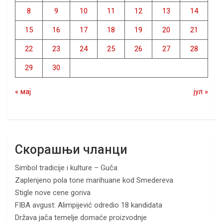
8
9
10
11
12
13
14
15
16
17
18
19
20
21
22
23
24
25
26
27
28
29
30
« мај
јул »
Скорашњи чланци
Simbol tradicije i kulture – Guča
Zaplenjeno pola tone marihuane kod Smedereva
Stigle nove cene goriva
FIBA avgust: Alimpijević odredio 18 kandidata
Država jača temelje domaće proizvodnje