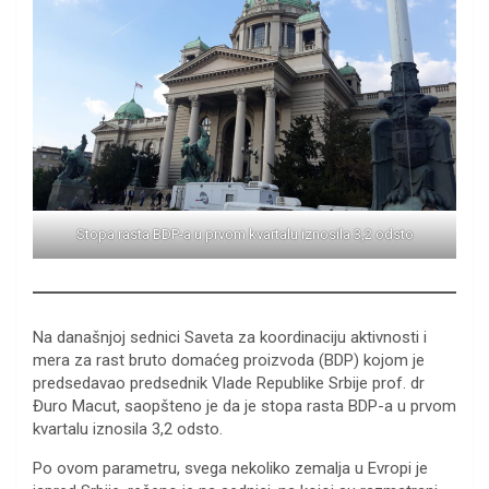
Stopa rasta BDP-a u prvom kvartalu iznosila 3,2 odsto
Na današnjoj sednici Saveta za koordinaciju aktivnosti i
mera za rast bruto domaćeg proizvoda (BDP) kojom je
predsedavao predsednik Vlade Republike Srbije prof. dr
Đuro Macut, saopšteno je da je stopa rasta BDP-a u prvom
kvartalu iznosila 3,2 odsto.
Po ovom parametru, svega nekoliko zemalja u Evropi je