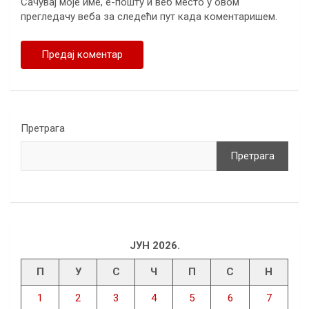
Сачувај моје име, е-пошту и веб место у овом
прегледачу веба за следећи пут када коментаришем.
Претрага
Претрага
ЈУН 2026.
П
У
С
Ч
П
С
Н
1
2
3
4
5
6
7