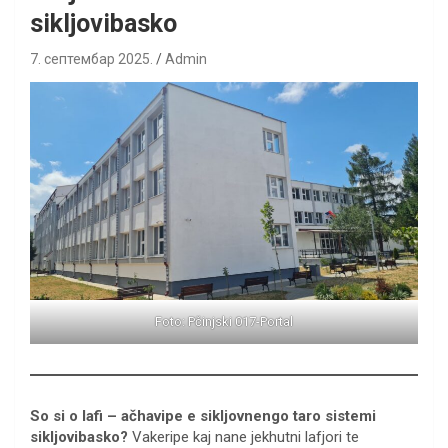
sikljovibasko
7. септембар 2025.
Admin
Foto: Pčinjski 017-Portal
So si o lafi – ačhavipe e sikljovnengo taro sistemi
sikljovibasko?
Vakeripe kaj nane jekhutni lafjori te