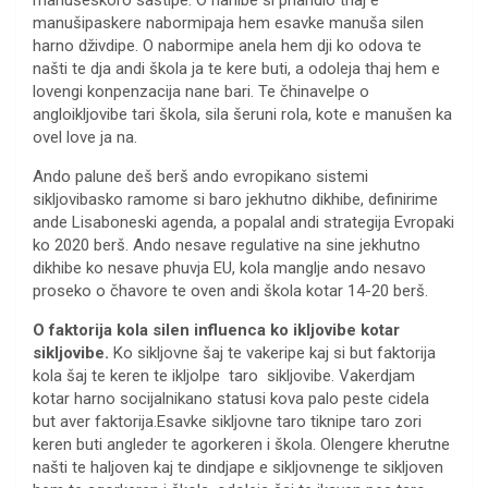
manušeskoro sastipe. O nanibe si phandlo thaj e
manušipaskere nabormipaja hem esavke manuša silen
harno dživdipe. O nabormipe anela hem dji ko odova te
našti te dja andi škola ja te kere buti, a odoleja thaj hem e
lovengi konpenzacija nane bari. Te čhinavelpe o
angloikljovibe tari škola, sila šeruni rola, kote e manušen ka
ovel love ja na.
Ando palune deš berš ando evropikano sistemi
sikljovibasko ramome si baro jekhutno dikhibe, definirime
ande Lisaboneski agenda, a popalal andi strategija Evropaki
ko 2020 berš. Ando nesave regulative na sine jekhutno
dikhibe ko nesave phuvja EU, kola manglje ando nesavo
proseko o čhavore te oven andi škola kotar 14-20 berš.
O faktorija kola silen influenca ko ikljovibe kotar
sikljovibe.
Ko sikljovne šaj te vakeripe kaj si but faktorija
kola šaj te keren te ikljolpe taro sikljovibe. Vakerdjam
kotar harno socijalnikano statusi kova palo peste cidela
but aver faktorija.Esavke sikljovne taro tiknipe taro zori
keren buti angleder te agorkeren i škola. Olengere kherutne
našti te haljoven kaj te dindjape e sikljovnenge te sikljoven