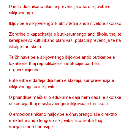
O individualnikano plani e prevencijajo taro ikljovibe e
sikljovnengo
Ikljovibe e sikljovnengo: E aktivitetija ando nivelo e školako
Zoraribe o kapacitetija e butikerutnengo andi škola, thaj te
kerelpenevo kulturikano plani vaš polačhi prevencija te na
ikljolpe tari škola
Te čhinavelpe e sikljovnengo ikljovibe ando butikeribe e
lokalnone thaj republikakere institucijencar hem
organizacijencar
Butikeribe e dadeja dija hem e školaja, sar prevencija e
sikljovnengi taro ikljovibe
O phandlipe maškar o edukuime daja hem dada, e školake
sukceseja thaj e sikljovnengere ikljovibaja tari škola
O emocionalnikano haljovibe e čhavorengo sile direktno
efektiribe ando lengoro sikljovibe, motiviribe thaj
socijalnikano barjovipe