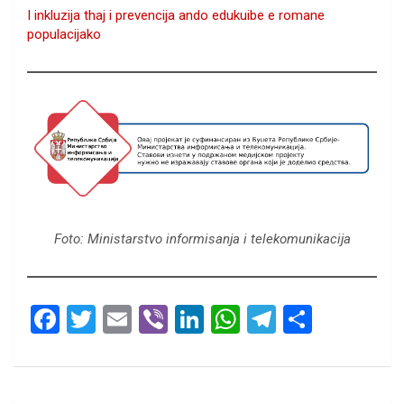
I inkluzija thaj i prevencija ando edukuibe e romane
populacijako
Foto: Ministarstvo informisanja i telekomunikacija
F
T
E
Vi
Li
W
T
S
a
wi
m
b
n
h
el
h
ce
tt
ail
er
ke
at
e
ar