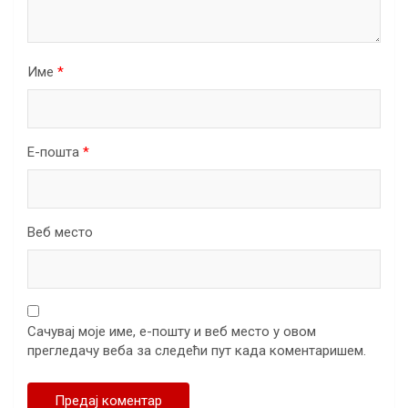
Име
*
Е-пошта
*
Веб место
Сачувај моје име, е-пошту и веб место у овом
прегледачу веба за следећи пут када коментаришем.