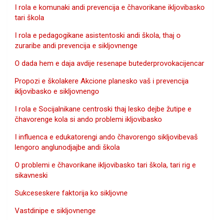
I rola e komunaki andi prevencija e čhavorikane ikljovibasko
tari škola
I rola e pedagogikane asistentoski andi škola, thaj o
zuraribe andi prevencija e sikljovnenge
O dada hem e daja avdije resenape butederprovokacijencar
Propozi e školakere Akcione planesko vaš i prevencija
ikljovibasko e sikljovnengo
I rola e Socijalnikane centroski thaj lesko dejbe žutipe e
čhavorenge kola si ando problemi ikljovibasko
I influenca e edukatorengi ando čhavorengo sikljovibevaš
lengoro anglunodjajbe andi škola
O problemi e čhavorikane ikljovibasko tari škola, tari rig e
sikavneski
Sukceseskere faktorija ko sikljovne
Vastdinipe e sikljovnenge