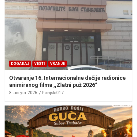
DOGAĐAJ
VESTI
VRANJE
Otvaranje 16. Internacionalne dečije radionice
animiranog filma ,,Zlatni puž 2026“
8. август 2026.
Pcinjski017