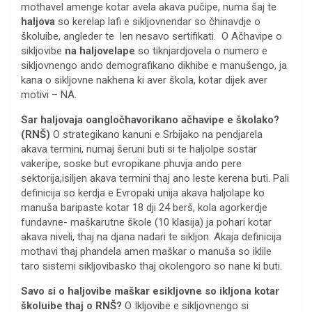
mothavel amenge kotar avela akava pučipe, numa šaj te
haljova
so kerelap lafi e sikljovnendar so čhinavdje o
školuibe, angleder te len nesavo sertifikati. O Ačhavipe o
sikljovibe
na haljovelape
so tiknjardjovela o numero e
sikljovnengo ando demografikano dikhibe e manušengo, ja
kana o sikljovne nakhena ki aver škola, kotar dijek aver
motivi – NA.
Sar haljovaja oangločhavorikano ačhavipe e školako?
(RNŠ)
O strategikano kanuni e Srbijako na pendjarela
akava termini, numaj šeruni buti si te haljolpe sostar
vakeripe, soske but evropikane phuvja ando pere
sektorija,isiljen akava termini thaj ano leste kerena buti. Pali
definicija so kerdja e Evropaki unija akava haljolape ko
manuša baripaste kotar 18 dji 24 berš, kola agorkerdje
fundavne- maškarutne škole (10 klasija) ja pohari kotar
akava niveli, thaj na djana nadari te sikljon. Akaja definicija
mothavi thaj phandela amen maškar o manuša so iklile
taro sistemi sikljovibasko thaj okolengoro so nane ki buti.
Savo si o haljovibe maškar esikljovne so ikljona kotar
školuibe thaj o RNŠ?
O Ikljovibe e sikljovnengo si