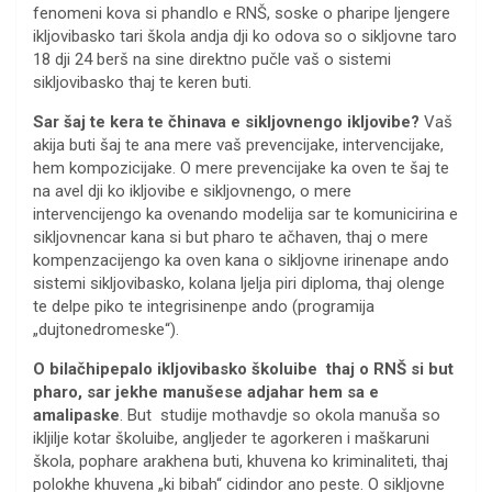
fenomeni kova si phandlo e RNŠ, soske o pharipe ljengere
ikljovibasko tari škola andja dji ko odova so o sikljovne taro
18 dji 24 berš na sine direktno pučle vaš o sistemi
sikljovibasko thaj te keren buti.
Sar šaj te kera te čhinava e sikljovnengo ikljovibe?
Vaš
akija buti šaj te ana mere vaš prevencijake, intervencijake,
hem kompozicijake. O mere prevencijake ka oven te šaj te
na avel dji ko ikljovibe e sikljovnengo, o mere
intervencijengo ka ovenando modelija sar te komunicirina e
sikljovnencar kana si but pharo te ačhaven, thaj o mere
kompenzacijengo ka oven kana o sikljovne irinenape ando
sistemi sikljovibasko, kolana ljelja piri diploma, thaj olenge
te delpe piko te integrisinenpe ando (programija
„dujtonedromeske“).
O bilačhipepalo ikljovibasko školuibe thaj o RNŠ si but
pharo, sar jekhe manušese adjahar hem sa e
amalipaske
. But studije mothavdje so okola manuša so
ikljilje kotar školuibe, angljeder te agorkeren i maškaruni
škola, pophare arakhena buti, khuvena ko kriminaliteti, thaj
polokhe khuvena „ki bibah“ cidindor ano peste. O sikljovne