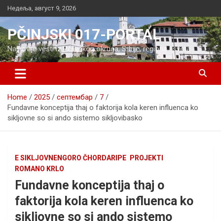
Skip
Недеља, август 9, 2026
to
content
PČINJSKI 017-PORTAL
Najnovije vesti iz Pčinjskog okruga, Srbije, regiona i sveta
Home
2025
септембар
7
Fundavne konceptija thaj o faktorija kola keren influenca ko
sikljovne so si ando sistemo sikljovibasko
E SIKLJOVNENGORO ČHORDARIPE
PROJEKTI
ROMANO KRLO
Fundavne konceptija thaj o
faktorija kola keren influenca ko
sikljovne so si ando sistemo