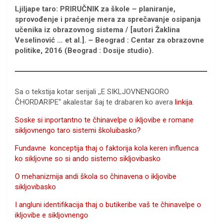
Ljiljape taro:
PRIRUČNIK za škole – planiranje,
sprovođenje i praćenje mera za sprečavanje osipanja
učenika iz obrazovnog sistema / [autori Žaklina
Veselinović … et al.]. – Beograd : Centar za obrazovne
politike, 2016 (Beograd : Dosije studio).
Sa o tekstija kotar serijali
,,E SIKLJOVNENGORO
ČHORDARIPE“ akalestar šaj te drabaren ko avera
linkija
.
Soske si inportantno te čhinavelpe o ikljovibe e romane
sikljovnengo taro sistemi školuibasko?
Fundavne konceptija thaj o faktorija kola keren influenca
ko sikljovne so si ando sistemo sikljovibasko
O mehanizmija andi škola so čhinavena o ikljovibe
sikljovibasko
I angluni identifikacija thaj o butikeribe vaš te čhinavelpe o
ikljovibe e sikljovnengo