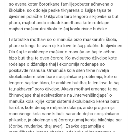
so avena kotar čororikane familijepobuter ačhavena o
školuibe, so odoleja peske tiknjarena o šajipe tajsa te
djivdinen polačhe. O ikljoviba taro lengoro sikljovibe si but
pharo, majbut ando industrikanethana kote rodelape
majhari maškarutni škola te šaj konkurisine bučake.
I statistika mothavi so o manuša bizo maškarutni škola,
phare si lenge te aven dji ko love te šaj polačhe te djivdinen.
Ola šaj te arakhenpe maškar o manuša so šaj te ačhon
bizo buti thaj te oven čorore. Ko avdisutno dživdipe kote
rodelape o džandipe thaj i ekonomija rodenape so
posikavde manuša. Omanuša kola silen tikne nivelija
školuibaskere silen bare socijalnikane problemija, kote si
lengoro šajdipe tikno, te arakhen butithaj te len love te šaj
te„nakhaven“ poro djivdipe. Akava mothavi amenge te na
čhinavdjape thaj adekvatikane na „intervenišindjape“ o
manuša kola ikljilje kotar sistemi školuibasko kerena baro
harčibe, kote denape milijarde dolarija, ando programija
manušenge kola nane ki buti, sarando dejba socijalnikano
phikaribe, ja okolenge soj čorore,numaj kerdje bilačhipe sar
(čoribe, mudaripe, thaj aver). Esavke egzamplija e