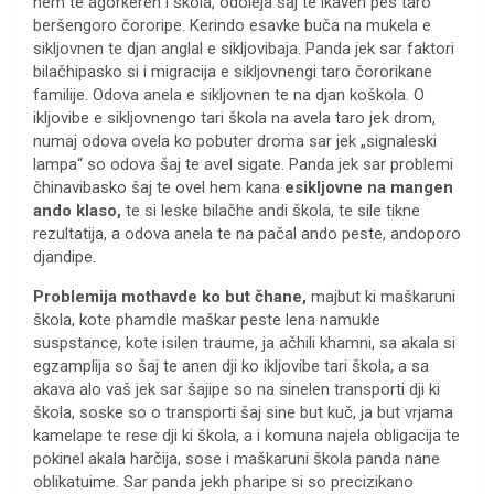
hem te agorkeren i škola, odoleja šaj te ikaven pes taro
beršengoro čororipe. Kerindo esavke buča na mukela e
sikljovnen te djan anglal e sikljovibaja. Panda jek sar faktori
bilačhipasko si i migracija e sikljovnengi taro čororikane
familije. Odova anela e sikljovnen te na djan koškola. O
ikljovibe e sikljovnengo tari škola na avela taro jek drom,
numaj odova ovela ko pobuter droma sar jek „signaleski
lampa“ so odova šaj te avel sigate. Panda jek sar problemi
čhinavibasko šaj te ovel hem kana
esikljovne na mangen
ando klaso,
te si leske bilačhe andi škola, te sile tikne
rezultatija, a odova anela te na pačal ando peste, andoporo
djandipe.
Problemija mothavde ko but čhane,
majbut ki maškaruni
škola, kote phamdle maškar peste lena namukle
suspstance, kote isilen traume, ja ačhili khamni, sa akala si
egzamplija so šaj te anen dji ko ikljovibe tari škola, a sa
akava alo vaš jek sar šajipe so na sinelen transporti dji ki
škola, soske so o transporti šaj sine but kuč, ja but vrjama
kamelape te rese dji ki škola, a i komuna najela obligacija te
pokinel akala harčija, sose i maškaruni škola panda nane
oblikatuime. Sar panda jekh pharipe si so precizikano