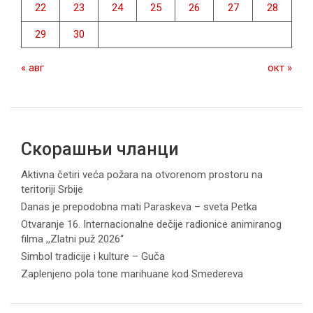
22
23
24
25
26
27
28
29
30
« авг
окт »
Скорашњи чланци
Aktivna četiri veća požara na otvorenom prostoru na
teritoriji Srbije
Danas je prepodobna mati Paraskeva – sveta Petka
Otvaranje 16. Internacionalne dečije radionice animiranog
filma ,,Zlatni puž 2026“
Simbol tradicije i kulture – Guča
Zaplenjeno pola tone marihuane kod Smedereva