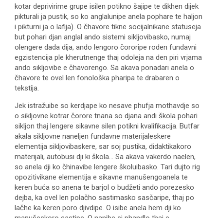
kotar deprivirime grupe isilen potikno šajipe te dikhen dijek
pikturali ja pustik, so ko anglalunipe anela pophare te haljon
i pikturni ja o lafija). O čhavore tikne socijalnikane statuseja
but pohari djan anglal ando sistemi sikljovibasko, numaj
olengere dada dija, ando lengoro čororipe roden fundavni
egzistencija ple kherutnenge thaj odoleja na den piri vrjama
ando sikljovibe e čhavorengo. Sa akava ponadari anela o
čhavore te ovel len fonološka pharipa te drabaren o
tekstija.
Jek istražuibe so kerdjape ko nesave phufja mothavdje so
o sikljovne kotrar čorore tnana so djana andi škola pohari
sikljon thaj lengere sikavne silen potikni kvalifikacija. Butfar
akala sikljovne naneljen fundavne materijaleskere
elementija sikljovibaskere, sar soj pustika, didaktikakoro
materijali, autobusi dji ki škola… Sa akava vakerdo naelen,
so anela dji ko čhinavibe lengere školuibasko. Tari dujto rig
opozitivikane elementija e sikavne manušengoanela te
keren buća so anena te barjol o budžeti ando porezesko
dejba, ka ovel len polačho sastimasko sasčaripe, thaj po
lačhe ka keren poro djivdipe. O isibe anela hem dji ko