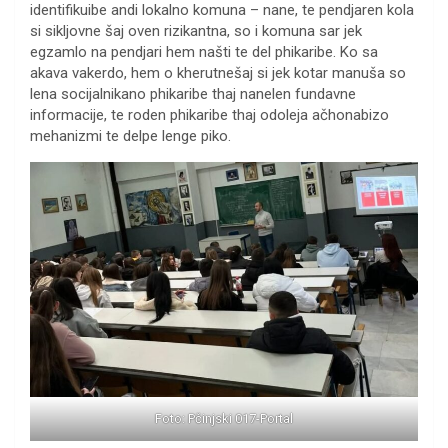
identifikuibe andi lokalno komuna – nane, te pendjaren kola
si sikljovne šaj oven rizikantna, so i komuna sar jek
egzamlo na pendjari hem našti te del phikaribe. Ko sa
akava vakerdo, hem o kherutnešaj si jek kotar manuša so
lena socijalnikano phikaribe thaj nanelen fundavne
informacije, te roden phikaribe thaj odoleja ačhonabizo
mehanizmi te delpe lenge piko.
Foto: Pčinjski 017-Portal