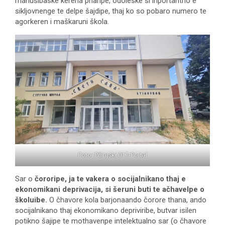
manušibaske kerena pharipe, odoleske si inportantno e
sikljovnenge te delpe šajdipe, thaj ko so pobaro numero te
agorkeren i maškaruni škola.
Foto: Pčinjski 017-Portal
Sar o
čororipe, ja te vakera o socijalnikano thaj e
ekonomikani deprivacija, si šeruni buti te ačhavelpe o
školuibe.
O čhavore kola barjonaando čorore thana, ando
socijalnikano thaj ekonomikano depriviribe, butvar isilen
potikno šajipe te mothavenpe intelektualno sar (o čhavore