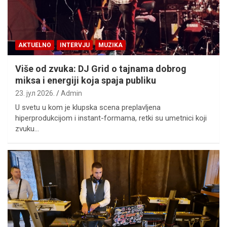
AKTUELNO
INTERVJU
MUZIKA
Više od zvuka: DJ Grid o tajnama dobrog
miksa i energiji koja spaja publiku
23. јул 2026.
Admin
U svetu u kom je klupska scena preplavljena
hiperprodukcijom i instant-formama, retki su umetnici koji
zvuku…