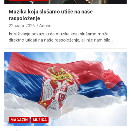
Muzika koju slušamo utiče na naše
raspoloženje
22. март 2026.
Admin
Istraživanja pokazuju da muzika koju slušamo može
direktno uticati na naše raspoloženje, ali nije nam bilo…
MAGAZIN
MUZIKA