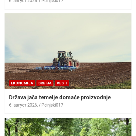
6. август 2026.
Pcinjski017
EKONOMIJA
SRBIJA
VESTI
Država jača temelje domaće proizvodnje
6. август 2026.
Pcinjski017