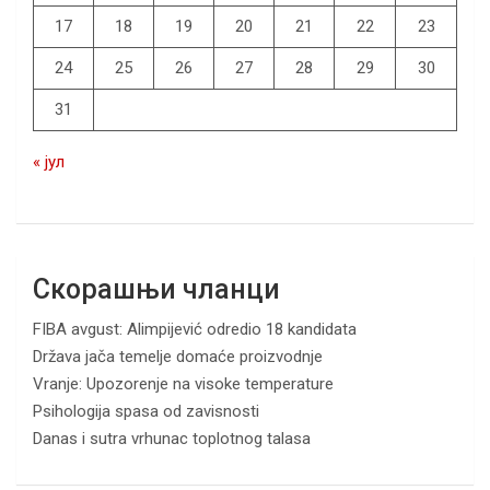
17
18
19
20
21
22
23
24
25
26
27
28
29
30
31
« јул
Скорашњи чланци
FIBA avgust: Alimpijević odredio 18 kandidata
Država jača temelje domaće proizvodnje
Vranje: Upozorenje na visoke temperature
Psihologija spasa od zavisnosti
Danas i sutra vrhunac toplotnog talasa