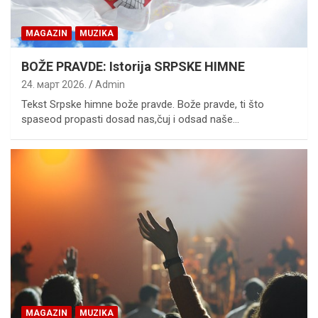
MAGAZIN
MUZIKA
BOŽE PRAVDE: Istorija SRPSKE HIMNE
24. март 2026.
Admin
Tekst Srpske himne bože pravde. Bože pravde, ti što
spaseod propasti dosad nas,čuj i odsad naše…
MAGAZIN
MUZIKA