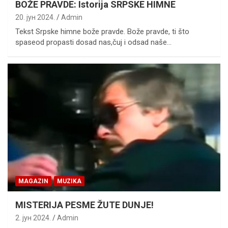
BOŽE PRAVDE: Istorija SRPSKE HIMNE
20. јун 2024.
Admin
Tekst Srpske himne bože pravde. Bože pravde, ti što
spaseod propasti dosad nas,čuj i odsad naše…
MAGAZIN
MUZIKA
MISTERIJA PESME ŽUTE DUNJE!
2. јун 2024.
Admin