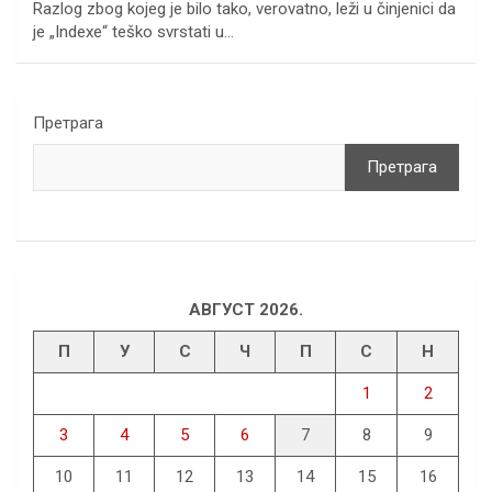
Razlog zbog kojeg je bilo tako, verovatno, leži u činjenici da
je „Indexe“ teško svrstati u…
Претрага
Претрага
АВГУСТ 2026.
П
У
С
Ч
П
С
Н
1
2
3
4
5
6
7
8
9
10
11
12
13
14
15
16