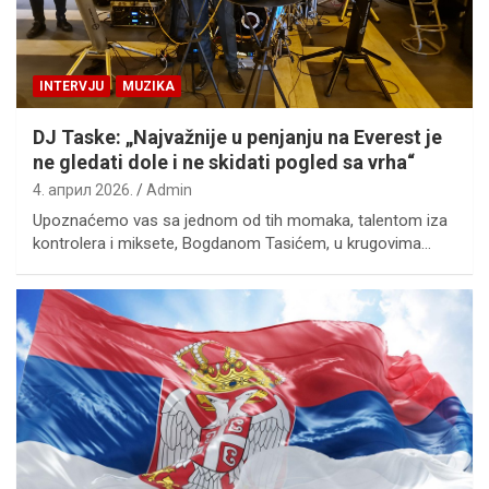
INTERVJU
MUZIKA
DJ Taske: „Najvažnije u penjanju na Everest je
ne gledati dole i ne skidati pogled sa vrha“
4. април 2026.
Admin
Upoznaćemo vas sa jednom od tih momaka, talentom iza
kontrolera i miksete, Bogdanom Tasićem, u krugovima…