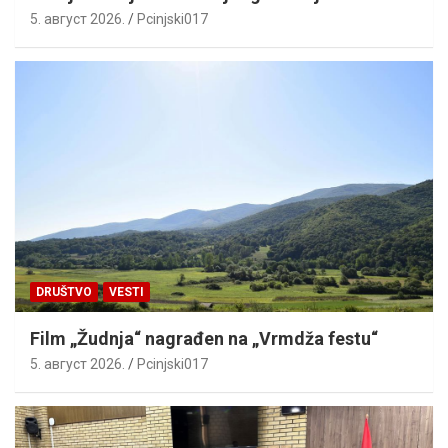
5. август 2026.
Pcinjski017
DRUŠTVO
VESTI
Film „Žudnja“ nagrađen na „Vrmdža festu“
5. август 2026.
Pcinjski017