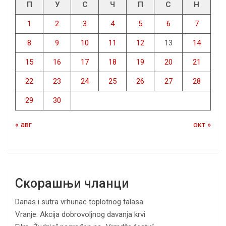
П
У
С
Ч
П
С
Н
1
2
3
4
5
6
7
8
9
10
11
12
13
14
15
16
17
18
19
20
21
22
23
24
25
26
27
28
29
30
« авг
окт »
Скорашњи чланци
Danas i sutra vrhunac toplotnog talasa
Vranje: Akcija dobrovoljnog davanja krvi