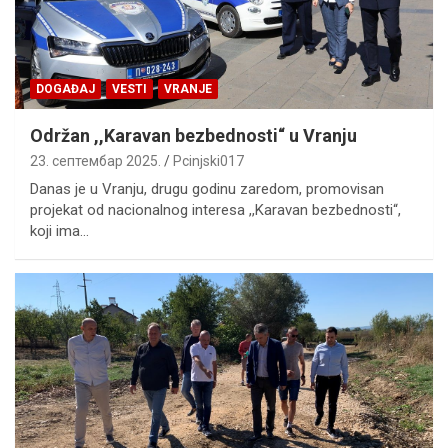
DOGAĐAJ
VESTI
VRANJE
Održan ,,Karavan bezbednosti“ u Vranju
23. септембар 2025.
Pcinjski017
Danas je u Vranju, drugu godinu zaredom, promovisan
projekat od nacionalnog interesa ,,Karavan bezbednosti“,
koji ima…