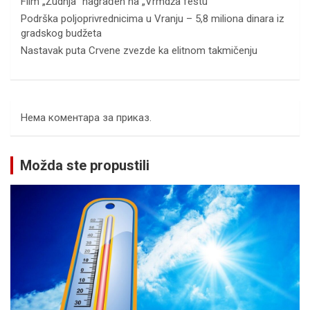
Film „Žudnja“ nagrađen na „Vrmdža festu“
Podrška poljoprivrednicima u Vranju – 5,8 miliona dinara iz
gradskog budžeta
Nastavak puta Crvene zvezde ka elitnom takmičenju
Нема коментара за приказ.
Možda ste propustili