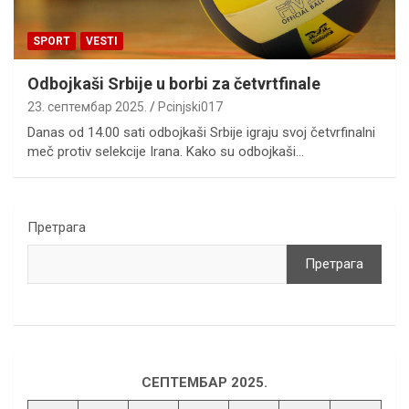
SPORT
VESTI
Odbojkaši Srbije u borbi za četvrtfinale
23. септембар 2025.
Pcinjski017
Danas od 14.00 sati odbojkaši Srbije igraju svoj četvrfinalni
meč protiv selekcije Irana. Kako su odbojkaši…
Претрага
Претрага
СЕПТЕМБАР 2025.