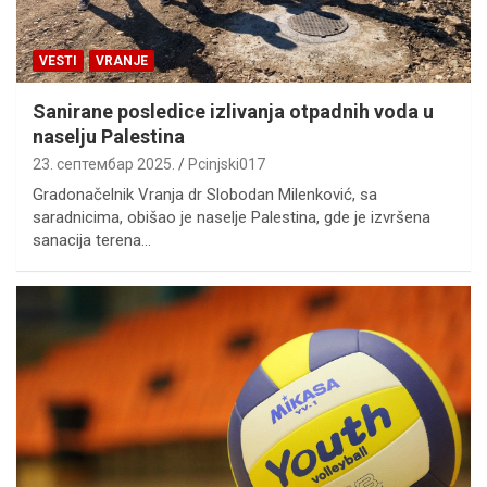
VESTI
VRANJE
Sanirane posledice izlivanja otpadnih voda u
naselju Palestina
23. септембар 2025.
Pcinjski017
Gradonačelnik Vranja dr Slobodan Milenković, sa
saradnicima, obišao je naselje Palestina, gde je izvršena
sanacija terena…