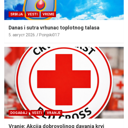
SRBIJA
VESTI
VREME
Danas i sutra vrhunac toplotnog talasa
5. август 2026.
Pcinjski017
DOGAĐAJ
VESTI
VRANJE
Vranje: Akcija dobrovoljnog davanja krvi