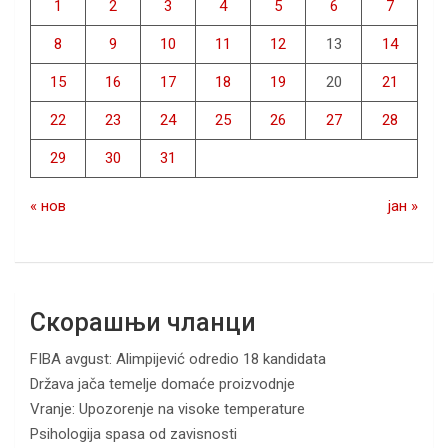
1
2
3
4
5
6
7
8
9
10
11
12
13
14
15
16
17
18
19
20
21
22
23
24
25
26
27
28
29
30
31
« нов
јан »
Скорашњи чланци
FIBA avgust: Alimpijević odredio 18 kandidata
Država jača temelje domaće proizvodnje
Vranje: Upozorenje na visoke temperature
Psihologija spasa od zavisnosti