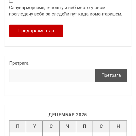
Сачувај моје име, е-пошту и веб место у овом
прегледачу веба за следећи пут када коментаришем.
Претрага
Претрага
ДЕЦЕМБАР 2025.
П
У
С
Ч
П
С
Н