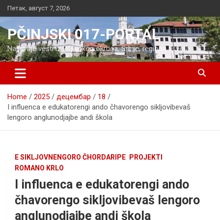
Skip
Петак, август 7, 2026
to
content
PČINJSKI 017-PORTAL
Najnovije vesti iz Pčinjskog okruga, Srbije, regiona i sveta
Home
2025
децембар
18
I influenca e edukatorengi ando čhavorengo sikljovibevaš
lengoro anglunodjajbe andi škola
E SIKLJOVNENGORO ČHORDARIPE
PROJEKTI
ROMANO KRLO
I influenca e edukatorengi ando
čhavorengo sikljovibevaš lengoro
anglunodjajbe andi škola