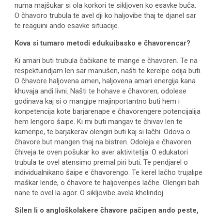
numa majšukar si ola korkori te sikljoven ko esavke buča.
O čhavoro trubula te avel dji ko haljovibe thaj te djanel sar
te reaguini ando esavke situacije.
Kova si tumaro metodi edukuibasko e čhavorencar?
Ki amari buti trubula čačikane te mange e čhavoren. Te na
respektuindjam len sar manušen, našti te kerelpe odija buti.
O čhavore haljovena amen, haljovena amari energija kana
khuvaja andi livni. Našti te hohave e čhavoren, odolese
godinava kaj si o mangipe majinportantno buti hem i
konpetencija kote barjarenape e čhavorengere potencijalija
hem lengoro šaipe. Ki mi buti mangav te čhivav len te
kamenpe, te barjakerav olengiri buti kaj si lačhi. Odova o
čhavore but mangen thaj na bistren. Odoleja e čhavoren
čhiveja te oven pošukar ko aver aktivitetija. O edukatori
trubula te ovel atensimo premal piri buti. Te pendjarel o
individualnikano šaipe e čhavorengo. Te kerel lačho trujalipe
maškar lende, o čhavore te haljovenpes lačhe. Olengiri bah
nane te ovel la agor. O sikljovibe avela khelindoj.
Silen li o angloškolakere čhavore pačipen ando peste,