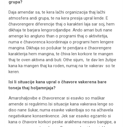
grupa?
Daja amendar sa, te kera lačhi organizacija thaj lačhi
atmosfera andi grupa, te na kera presija upral lende. E
čhavorengere diferencije thaj o karakteri laja sar soj, hem
dikhaja te barjara lengorodjandipe. Ando amari buti nane
amenge ko angluno than o programi thaj o aktivitetija,
numa e čhavorenca koordirinaja o programi hem lengere
mangina. Dikhaja so pošukar te pendjara e čhaorengere
karakterija hem mangina, te čhiva len korkore te mangen
thaj te oven aktivna andi buti. Othe sijum, te dav len žutipe
kana ka mangen thaj ka roden, numaj na te vakerav so te
keren.
Isi li situacije kana upral o čhavore vakerena bare
toneja thaj holjamnjaja?
Amarohaljovibe e čhavorencar si esavko so maškar
amende si regulirimo.Isi situacije kana vakerava lenge so
diso nane šukar, numa esavke vakeribaja so na ačhavela
negativikane konsenkvence. Jek sar esavko egzamlo si
kana o čhavore korkori peske arakhena nesavo bangipe, a