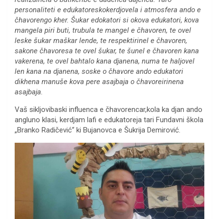
personaliteti e edukatoreskokerdjovela i atmosfera ando e
čhavorengo kher. Šukar edokatori si okova edukatori, kova
mangela piri buti, trubula te mangel e čhavoren, te ovel
leske šukar maškar lende, te respektirinel e čhavoren,
sakone čhavoresa te ovel šukar, te šunel e čhavoren kana
vakerena, te ovel bahtalo kana djanena, numa te haljovel
len kana na djanena, soske o čhavore ando edukatori
dikhena manuše kova pere asajbaja o čhavoreirinena
asajbaja.
Vaš sikljovibaski influenca e čhavorencar,kola ka djan ando
angluno klasi, kerdjam lafi e edukatoreja tari Fundavni škola
„Branko Radičević“ ki Bujanovca e Šukrija Demirović.