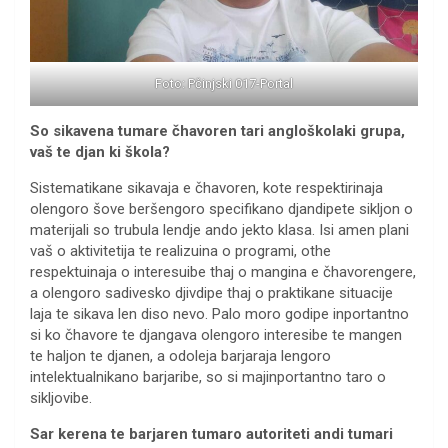
Foto: Pčinjski 017-Portal
So sikavena tumare čhavoren tari angloškolaki grupa,
vaš te djan ki škola?
Sistematikane sikavaja e čhavoren, kote respektirinaja
olengoro šove beršengoro specifikano djandipete sikljon o
materijali so trubula lendje ando jekto klasa. Isi amen plani
vaš o aktivitetija te realizuina o programi, othe
respektuinaja o interesuibe thaj o mangina e čhavorengere,
a olengoro sadivesko djivdipe thaj o praktikane situacije
laja te sikava len diso nevo. Palo moro godipe inportantno
si ko čhavore te djangava olengoro interesibe te mangen
te haljon te djanen, a odoleja barjaraja lengoro
intelektualnikano barjaribe, so si majinportantno taro o
sikljovibe.
Sar kerena te barjaren tumaro autoriteti andi tumari