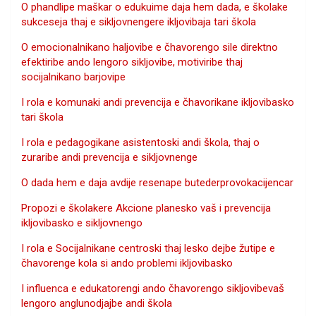
O phandlipe maškar o edukuime daja hem dada, e školake
sukceseja thaj e sikljovnengere ikljovibaja tari škola
O emocionalnikano haljovibe e čhavorengo sile direktno
efektiribe ando lengoro sikljovibe, motiviribe thaj
socijalnikano barjovipe
I rola e komunaki andi prevencija e čhavorikane ikljovibasko
tari škola
I rola e pedagogikane asistentoski andi škola, thaj o
zuraribe andi prevencija e sikljovnenge
O dada hem e daja avdije resenape butederprovokacijencar
Propozi e školakere Akcione planesko vaš i prevencija
ikljovibasko e sikljovnengo
I rola e Socijalnikane centroski thaj lesko dejbe žutipe e
čhavorenge kola si ando problemi ikljovibasko
I influenca e edukatorengi ando čhavorengo sikljovibevaš
lengoro anglunodjajbe andi škola