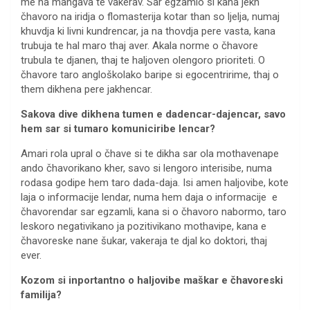
me na mangava te vakerav. Sar egzamlo si kana jekh
čhavoro na iridja o flomasterija kotar than so ljelja, numaj
khuvdja ki livni kundrencar, ja na thovdja pere vasta, kana
trubuja te hal maro thaj aver. Akala norme o čhavore
trubula te djanen, thaj te haljoven olengoro prioriteti. O
čhavore taro angloškolako baripe si egocentririme, thaj o
them dikhena pere jakhencar.
Sakova dive dikhena tumen e dadencar-dajencar, savo
hem sar si tumaro komuniciribe lencar?
Amari rola upral o čhave si te dikha sar ola mothavenape
ando čhavorikano kher, savo si lengoro interisibe, numa
rodasa godipe hem taro dada-daja. Isi amen haljovibe, kote
laja o informacije lendar, numa hem daja o informacije e
čhavorendar sar egzamli, kana si o čhavoro nabormo, taro
leskoro negativikano ja pozitivikano mothavipe, kana e
čhavoreske nane šukar, vakeraja te djal ko doktori, thaj
ever.
Kozom si inportantno o haljovibe maškar e čhavoreski
familija?