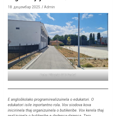
18. децембар 2025.
Admin
Foto: Pčinjski 017-Portal
E angloškolako programirealizuinela o edukatori. O
edukatori isile inportantno rola
.
Vov siodova kova
inicirinela thaj organizuinela o butikeribe. Vov kerela thaj
realizuinela o butikeribe e dadenca-dajenca. Taro