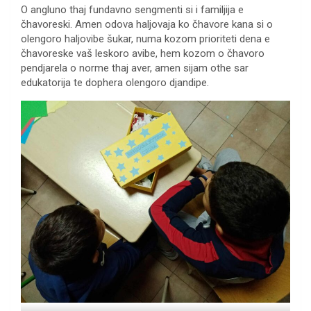
O angluno thaj fundavno sengmenti si i familjija e
čhavoreski. Amen odova haljovaja ko čhavore kana si o
olengoro haljovibe šukar, numa kozom prioriteti dena e
čhavoreske vaš leskoro avibe, hem kozom o čhavoro
pendjarela o norme thaj aver, amen sijam othe sar
edukatorija te dophera olengoro djandipe.