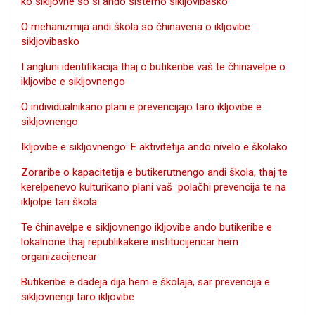
ko sikljovne so si ando sistemo sikljovibasko
O mehanizmija andi škola so čhinavena o ikljovibe
sikljovibasko
I angluni identifikacija thaj o butikeribe vaš te čhinavelpe o
ikljovibe e sikljovnengo
O individualnikano plani e prevencijajo taro ikljovibe e
sikljovnengo
Ikljovibe e sikljovnengo: E aktivitetija ando nivelo e školako
Zoraribe o kapacitetija e butikerutnengo andi škola, thaj te
kerelpenevo kulturikano plani vaš polačhi prevencija te na
ikljolpe tari škola
Te čhinavelpe e sikljovnengo ikljovibe ando butikeribe e
lokalnone thaj republikakere institucijencar hem
organizacijencar
Butikeribe e dadeja dija hem e školaja, sar prevencija e
sikljovnengi taro ikljovibe