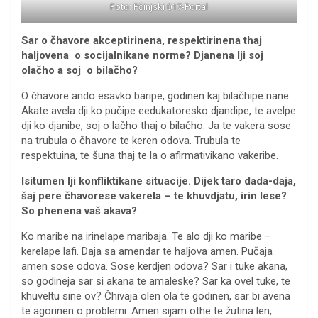
Foto: Pčinjski 017-Portal
Sar o čhavore akceptirinena, respektirinena thaj
haljovena o socijalnikane norme? Djanena lji soj
olačho a soj o bilačho?
O čhavore ando esavko baripe, godinen kaj bilačhipe nane.
Akate avela dji ko pučipe eedukatoresko djandipe, te avelpe
dji ko djanibe, soj o lačho thaj o bilačho. Ja te vakera sose
na trubula o čhavore te keren odova. Trubula te
respektuina, te šuna thaj te la o afirmativikano vakeribe.
Isitumen lji konfliktikane situacije. Dijek taro dada-daja,
šaj pere čhavorese vakerela – te khuvdjatu, irin lese?
So phenena vaš akava?
Ko maribe na irinelape maribaja. Te alo dji ko maribe –
kerelape lafi. Daja sa amendar te haljova amen. Pučaja
amen sose odova. Sose kerdjen odova? Sar i tuke akana,
so godineja sar si akana te amaleske? Sar ka ovel tuke, te
khuveltu sine ov? Čhivaja olen ola te godinen, sar bi avena
te agorinen o problemi. Amen sijam othe te žutina len,