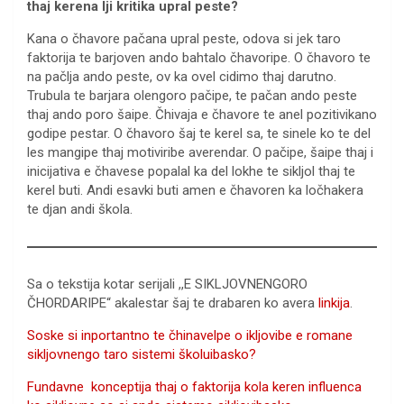
thaj kerena lji kritika upral peste?
Kana o čhavore pačana upral peste, odova si jek taro
faktorija te barjoven ando bahtalo čhavoripe. O čhavoro te
na pačlja ando peste, ov ka ovel cidimo thaj darutno.
Trubula te barjara olengoro pačipe, te pačan ando peste
thaj ando poro šaipe. Čhivaja e čhavore te anel pozitivikano
godipe pestar. O čhavoro šaj te kerel sa, te sinele ko te del
les mangipe thaj motiviribe averendar. O pačipe, šaipe thaj i
inicijativa e čhavese popalal ka del lokhe te sikljol thaj te
kerel buti. Andi esavki buti amen e čhavoren ka ločhakera
te djan andi škola.
Sa o tekstija kotar serijali
,,E SIKLJOVNENGORO
ČHORDARIPE“ akalestar šaj te drabaren ko avera
linkija
.
Soske si inportantno te čhinavelpe o ikljovibe e romane
sikljovnengo taro sistemi školuibasko?
Fundavne konceptija thaj o faktorija kola keren influenca