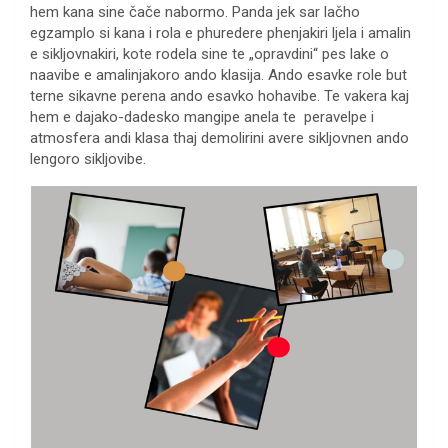
hem kana sine čače nabormo. Panda jek sar lačho
egzamplo si kana i rola e phuredere phenjakiri ljela i amalin
e sikljovnakiri, kote rodela sine te „opravdini“ pes lake o
naavibe e amalinjakoro ando klasija. Ando esavke role but
terne sikavne perena ando esavko hohavibe. Te vakera kaj
hem e dajako-dadesko mangipe anela te peravelpe i
atmosfera andi klasa thaj demolirini avere sikljovnen ando
lengoro sikljovibe.