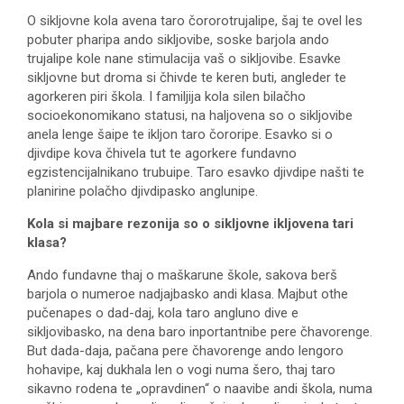
O sikljovne kola avena taro čororotrujalipe, šaj te ovel les
pobuter pharipa ando sikljovibe, soske barjola ando
trujalipe kole nane stimulacija vaš o sikljovibe. Esavke
sikljovne but droma si čhivde te keren buti, angleder te
agorkeren piri škola. I familjija kola silen bilačho
socioekonomikano statusi, na haljovena so o sikljovibe
anela lenge šaipe te ikljon taro čororipe. Esavko si o
djivdipe kova čhivela tut te agorkere fundavno
egzistencijalnikano trubuipe. Taro esavko djivdipe našti te
planirine polačho djivdipasko anglunipe.
Kola si majbare rezonija so o sikljovne ikljovena tari
klasa?
Ando fundavne thaj o maškarune škole, sakova berš
barjola o numeroe nadjajbasko andi klasa. Majbut othe
pučenapes o dad-daj, kola taro angluno dive e
sikljovibasko, na dena baro inportantnibe pere čhavorenge.
But dada-daja, pačana pere čhavorenge ando lengoro
hohavipe, kaj dukhala len o vogi numa šero, thaj taro
sikavno rodena te „opravdinen“ o naavibe andi škola, numa