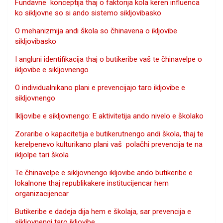
Fundavne konceptija thaj o faktorija kola keren influenca
ko sikljovne so si ando sistemo sikljovibasko
O mehanizmija andi škola so čhinavena o ikljovibe
sikljovibasko
I angluni identifikacija thaj o butikeribe vaš te čhinavelpe o
ikljovibe e sikljovnengo
O individualnikano plani e prevencijajo taro ikljovibe e
sikljovnengo
Ikljovibe e sikljovnengo: E aktivitetija ando nivelo e školako
Zoraribe o kapacitetija e butikerutnengo andi škola, thaj te
kerelpenevo kulturikano plani vaš polačhi prevencija te na
ikljolpe tari škola
Te čhinavelpe e sikljovnengo ikljovibe ando butikeribe e
lokalnone thaj republikakere institucijencar hem
organizacijencar
Butikeribe e dadeja dija hem e školaja, sar prevencija e
sikljovnengi taro ikljovibe