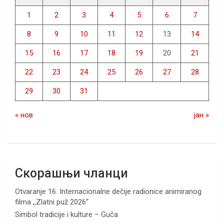
1
2
3
4
5
6
7
8
9
10
11
12
13
14
15
16
17
18
19
20
21
22
23
24
25
26
27
28
29
30
31
« нов
јан »
Скорашњи чланци
Otvaranje 16. Internacionalne dečije radionice animiranog
filma ,,Zlatni puž 2026“
Simbol tradicije i kulture – Guča