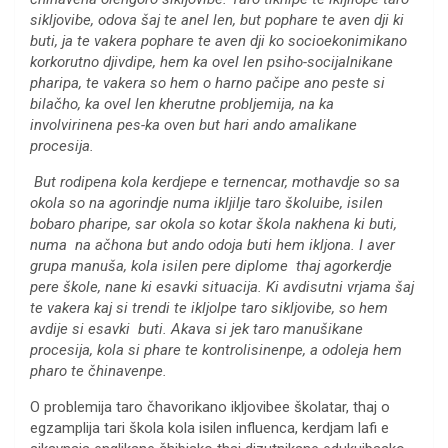
sikljovibe, odova šaj te anel len, but pophare te aven dji ki
buti, ja te vakera pophare te aven dji ko socioekonimikano
korkorutno djivdipe, hem ka ovel len psiho-socijalnikane
pharipa, te vakera so hem o harno pačipe ano peste si
bilačho, ka ovel len kherutne probljemija, na ka
involvirinena pes-ka oven but hari ando amalikane
procesija.
But rodipena kola kerdjepe e ternencar, mothavdje so sa
okola so na agorindje numa ikljilje taro školuibe, isilen
bobaro pharipe, sar okola so kotar škola nakhena ki buti,
numa na ačhona but ando odoja buti hem ikljona. I aver
grupa manuša, kola isilen pere diplome thaj agorkerdje
pere škole, nane ki esavki situacija. Ki avdisutni vrjama šaj
te vakera kaj si trendi te ikljolpe taro sikljovibe, so hem
avdije si esavki buti. Akava si jek taro manušikane
procesija, kola si phare te kontrolisinenpe, a odoleja hem
pharo te čhinavenpe.
O problemija taro čhavorikano ikljovibee školatar, thaj o
egzamplija tari škola kola isilen influenca, kerdjam lafi e