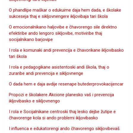
O phandlipe maškar o edukuime daja hem dada, e školake
sukceseja thaj e sikljovnengere ikljovibaja tari škola
O emocionalnikano haljovibe e čhavorengo sile direktno
efektiribe ando lengoro sikljovibe, motiviribe thaj
socijalnikano barjovipe
I rola e komunaki andi prevencija e čhavorikane ikljovibasko
tari škola
I rola e pedagogikane asistentoski andi škola, thaj o
zuraribe andi prevencija e sikljovnenge
O dada hem e daja avdije resenape butederprovokacijencar
Propozi e školakere Akcione planesko vaš i prevencija
ikljovibasko e sikljovnengo
I rola e Socijalnikane centroski thaj lesko dejbe žutipe e
čhavorenge kola si ando problemi ikljovibasko
I influenca e edukatorengi ando čhavorengo sikljovibevaš