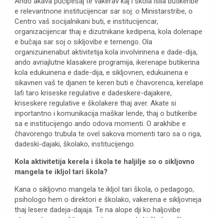
Ando akava pučipešaj te vakerav kaj i škola isila butikeribe
e relevantnone institucijencar sar soj: o Ministarstribe, o
Centro vaš socijalnikani buti, e institucijencar,
organizacijencar thaj e dizutnikane kedipena, kola dolenape
e bučaja sar soj o sikljovibe e ternengo. Ola
organizuinenabut aktivitetija kola involvirinena e dade-dija,
ando avriajlutne klasakere programija, ikerenape butikerina
kola edukuinena e dade-dija, e sikljovnen, edukuinena e
sikavnen vaš te djanen te keren buti e čhavorenca, kerelape
lafi taro kriseske regulative e dadeskere-dajakere,
kriseskere regulative e školakere thaj aver. Akate si
inportantno i komunikacija maškar lende, thaj o butikeribe
sa e institucijengo ando odova momenti. O arakhibe e
čhavorengo trubula te ovel sakova momenti taro sa o riga,
dadeski-dajaki, školako, institucijengo.
Kola aktivitetija kerela i škola te haljilje so o sikljovno
mangela te ikljol tari škola?
Kana o sikljovno mangela te ikljol tari škola, o pedagogo,
psihologo hem o direktori e školako, vakerena e sikljovneja
thaj lesere dadeja-dajaja. Te na alope dji ko haljovibe