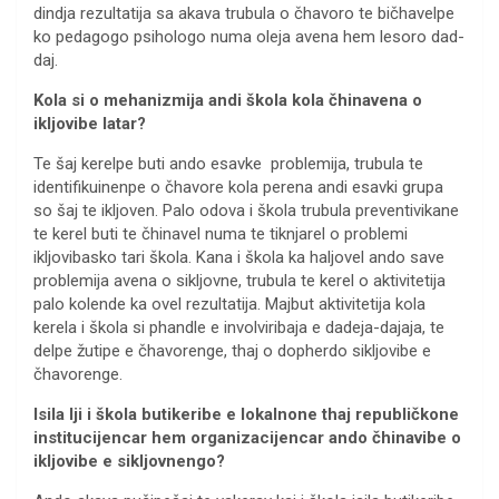
dindja rezultatija sa akava trubula o čhavoro te bičhavelpe
ko pedagogo psihologo numa oleja avena hem lesoro dad-
daj.
Kola si o mehanizmija andi škola kola čhinavena o
ikljovibe latar?
Te šaj kerelpe buti ando esavke problemija, trubula te
identifikuinenpe o čhavore kola perena andi esavki grupa
so šaj te ikljoven. Palo odova i škola trubula preventivikane
te kerel buti te čhinavel numa te tiknjarel o problemi
ikljovibasko tari škola. Kana i škola ka haljovel ando save
problemija avena o sikljovne, trubula te kerel o aktivitetija
palo kolende ka ovel rezultatija. Majbut aktivitetija kola
kerela i škola si phandle e involviribaja e dadeja-dajaja, te
delpe žutipe e čhavorenge, thaj o dopherdo sikljovibe e
čhavorenge.
Isila lji i škola butikeribe e lokalnone thaj republičkone
institucijencar hem organizacijencar ando čhinavibe o
ikljovibe e sikljovnengo?