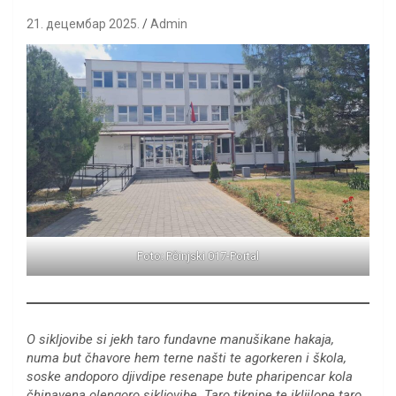
21. децембар 2025.
Admin
Foto: Pčinjski 017-Portal
O sikljovibe si jekh taro fundavne manušikane hakaja,
numa but čhavore hem terne našti te agorkeren i škola,
soske andoporo djivdipe resenape bute pharipencar kola
čhinavena olengoro sikljovibe. Taro tiknipe te ikljilope taro