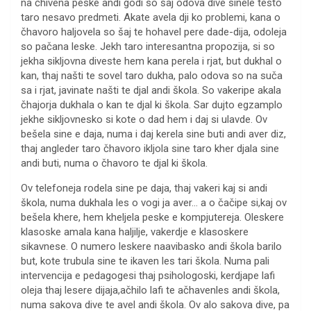
na čhivena peske andi godi so šaj odova dive sinele testo
taro nesavo predmeti. Akate avela dji ko problemi, kana o
čhavoro haljovela so šaj te hohavel pere dade-dija, odoleja
so pačana leske. Jekh taro interesantna propozija, si so
jekha sikljovna diveste hem kana perela i rjat, but dukhal o
kan, thaj našti te sovel taro dukha, palo odova so na suča
sa i rjat, javinate našti te djal andi škola. So vakeripe akala
čhajorja dukhala o kan te djal ki škola. Sar dujto egzamplo
jekhe sikljovnesko si kote o dad hem i daj si ulavde. Ov
bešela sine e daja, numa i daj kerela sine buti andi aver diz,
thaj angleder taro čhavoro ikljola sine taro kher djala sine
andi buti, numa o čhavoro te djal ki škola.
Ov telefoneja rodela sine pe daja, thaj vakeri kaj si andi
škola, numa dukhala les o vogi ja aver… a o čačipe si,kaj ov
bešela khere, hem kheljela peske e kompjutereja. Oleskere
klasoske amala kana haljilje, vakerdje e klasoskere
sikavnese. O numero leskere naavibasko andi škola barilo
but, kote trubula sine te ikaven les tari škola. Numa pali
intervencija e pedagogesi thaj psihologoski, kerdjape lafi
oleja thaj lesere dijaja,ačhilo lafi te ačhavenles andi škola,
numa sakova dive te avel andi škola. Ov alo sakova dive, pa