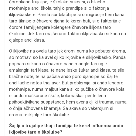
čororikano trujalipe, e školako sukcesi, o bilačho
mothavipe andi škola, tahj o prandipe si o faktorija
ikljovibaskere. Panda sar bilačhipe si o migracije hem kana
taro tiknipe o čhavore djana te keren buti, si o faktorija e
čorore familjijengere kolengere čhavore ikljona taro
školuibe. Jek taro majšeruno faktori ikljovibasko si kana na
djalepe andi klasa.
O ikljovibe na ovela taro jek drom, numa ko pobuter droma,
so mothavi so ka avel dji ko ikljovibe e sikljovibasko. Panda
popharo si kana o čhavoro nane manglo tari rig e
amalengiri tari klasa, te nane leske šukar andi klasa, te sile
bilačhe note, te na pačala ando poro djandipe so šaj te
anel lačhe notes thaj aver. But problemija isi ando lengoro
mothavipe, numa majbut kana si ko pučibe o čhavore kola
si ando maškarune škole, kolamaškar peste lena
psihoaktivikane suspstance, hem avena dji ki trauma, numa
o čhija ačhovena khamnja. Sa akava so vakerdjum si
droma te ikljolpe taro školuibe.
Šaj lji o trujalipe thaj i familjija te kerel influenca ando
ikljovibe taro o školuibe?