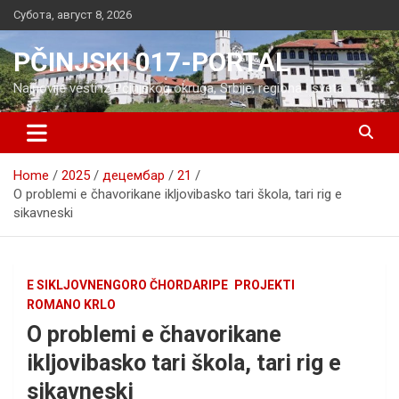
Skip
Субота, август 8, 2026
to
content
PČINJSKI 017-PORTAL
Najnovije vesti iz Pčinjskog okruga, Srbije, regiona i sveta
Home
2025
децембар
21
O problemi e čhavorikane ikljovibasko tari škola, tari rig e
sikavneski
E SIKLJOVNENGORO ČHORDARIPE
PROJEKTI
ROMANO KRLO
O problemi e čhavorikane
ikljovibasko tari škola, tari rig e
sikavneski