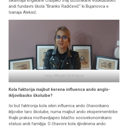
sikavnaja englikane čhibjako thaj dizutnikane edukuibasko
andi fundavni škola “Branko Radičevič“ ki Bujanovca e
Ivanaja Aleksić.
Foto: Pčinjski 017-Portal
Kola faktorija majbut kerena influenca ando anglo-
ikljovibasko školuibe?
Isi but faktrorija kola silen influenca ando čhavorikano
ikljovibe taro školuibe, numa majbut ando eksperimentiribe
thajki praksa mothavdjapeo bilačho socioekonomikano
statusi andi familjija. O čhavore kola djivdinena ando