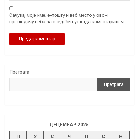
Сачувај моје име, е-пошту и веб место у овом
прегледачу веба за следећи пут када коментаришем.
Претрага
Претрага
ДЕЦЕМБАР 2025.
П
У
С
Ч
П
С
Н