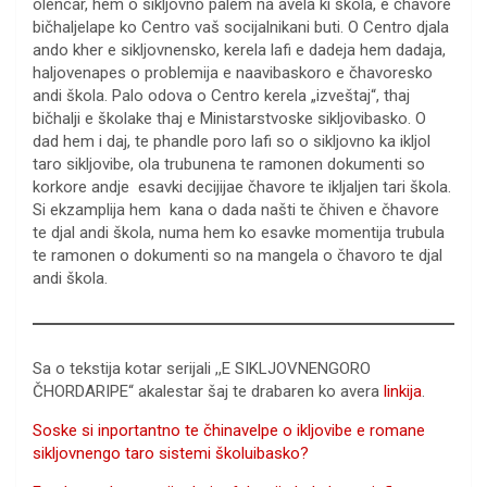
olencar, hem o sikljovno palem na avela ki škola, e čhavore
bičhaljelape ko Centro vaš socijalnikani buti. O Centro djala
ando kher e sikljovnensko, kerela lafi e dadeja hem dadaja,
haljovenapes o problemija e naavibaskoro e čhavoresko
andi škola. Palo odova o Centro kerela „izveštaj“, thaj
bičhalji e školake thaj e Ministarstvoske sikljovibasko. O
dad hem i daj, te phandle poro lafi so o sikljovno ka ikljol
taro sikljovibe, ola trubunena te ramonen dokumenti so
korkore andje esavki decijijae čhavore te ikljaljen tari škola.
Si ekzamplija hem kana o dada našti te čhiven e čhavore
te djal andi škola, numa hem ko esavke momentija trubula
te ramonen o dokumenti so na mangela o čhavoro te djal
andi škola.
Sa o tekstija kotar serijali
,,E SIKLJOVNENGORO
ČHORDARIPE“ akalestar šaj te drabaren ko avera
linkija
.
Soske si inportantno te čhinavelpe o ikljovibe e romane
sikljovnengo taro sistemi školuibasko?