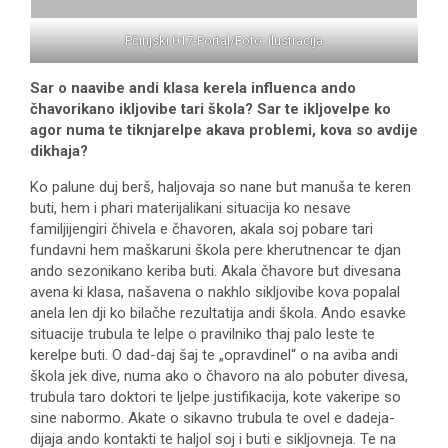
Pčinjski 017-Portal/Foto: ilustracija
Sar o naavibe andi klasa kerela influenca ando
čhavorikano ikljovibe tari škola? Sar te ikljovelpe ko
agor numa te tiknjarelpe akava problemi, kova so avdije
dikhaja?
Ko palune duj berš, haljovaja so nane but manuša te keren
buti, hem i phari materijalikani situacija ko nesave
familjijengiri čhivela e čhavoren, akala soj pobare tari
fundavni hem maškaruni škola pere kherutnencar te djan
ando sezonikano keriba buti. Akala čhavore but divesana
avena ki klasa, našavena o nakhlo sikljovibe kova popalal
anela len dji ko bilačhe rezultatija andi škola. Ando esavke
situacije trubula te lelpe o pravilniko thaj palo leste te
kerelpe buti. O dad-daj šaj te „opravdinel“ o na aviba andi
škola jek dive, numa ako o čhavoro na alo pobuter divesa,
trubula taro doktori te ljelpe justifikacija, kote vakeripe so
sine nabormo. Akate o sikavno trubula te ovel e dadeja-
dijaja ando kontakti te haljol soj i buti e sikljovneja. Te na