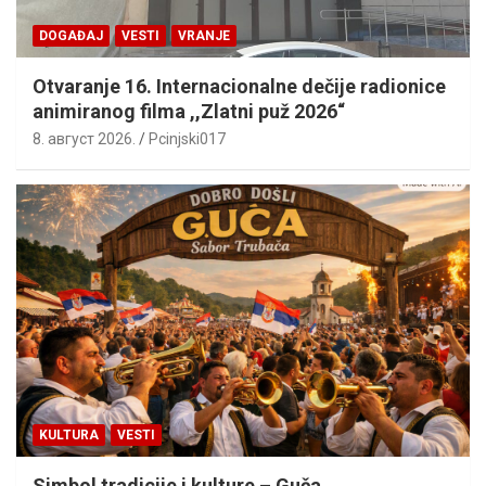
DOGAĐAJ
VESTI
VRANJE
Otvaranje 16. Internacionalne dečije radionice
animiranog filma ,,Zlatni puž 2026“
8. август 2026.
Pcinjski017
KULTURA
VESTI
Simbol tradicije i kulture – Guča