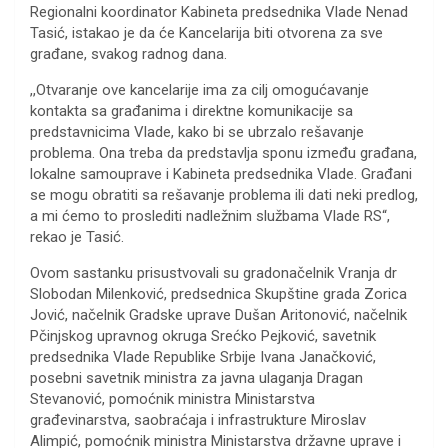
Regionalni koordinator Kabineta predsednika Vlade Nenad
Tasić, istakao je da će Kancelarija biti otvorena za sve
građane, svakog radnog dana.
,,Otvaranje ove kancelarije ima za cilj omogućavanje
kontakta sa građanima i direktne komunikacije sa
predstavnicima Vlade, kako bi se ubrzalo rešavanje
problema. Ona treba da predstavlja sponu između građana,
lokalne samouprave i Kabineta predsednika Vlade. Građani
se mogu obratiti sa rešavanje problema ili dati neki predlog,
a mi ćemo to proslediti nadležnim službama Vlade RS“,
rekao je Tasić.
Ovom sastanku prisustvovali su gradonačelnik Vranja dr
Slobodan Milenković, predsednica Skupštine grada Zorica
Jović, načelnik Gradske uprave Dušan Aritonović, načelnik
Pčinjskog upravnog okruga Srećko Pejković, savetnik
predsednika Vlade Republike Srbije Ivana Janačković,
posebni savetnik ministra za javna ulaganja Dragan
Stevanović, pomoćnik ministra Ministarstva
građevinarstva, saobraćaja i infrastrukture Miroslav
Alimpić, pomoćnik ministra Ministarstva državne uprave i