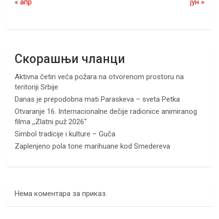
« апр
јун »
Скорашњи чланци
Aktivna četiri veća požara na otvorenom prostoru na
teritoriji Srbije
Danas je prepodobna mati Paraskeva – sveta Petka
Otvaranje 16. Internacionalne dečije radionice animiranog
filma ,,Zlatni puž 2026“
Simbol tradicije i kulture – Guča
Zaplenjeno pola tone marihuane kod Smedereva
Нема коментара за приказ.