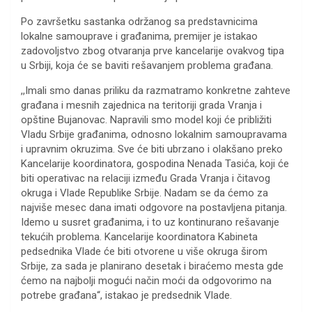
Po završetku sastanka održanog sa predstavnicima
lokalne samouprave i građanima, premijer je istakao
zadovoljstvo zbog otvaranja prve kancelarije ovakvog tipa
u Srbiji, koja će se baviti rešavanjem problema građana.
,,Imali smo danas priliku da razmatramo konkretne zahteve
građana i mesnih zajednica na teritoriji grada Vranja i
opštine Bujanovac. Napravili smo model koji će približiti
Vladu Srbije građanima, odnosno lokalnim samoupravama
i upravnim okruzima. Sve će biti ubrzano i olakšano preko
Kancelarije koordinatora, gospodina Nenada Tasića, koji će
biti operativac na relaciji između Grada Vranja i čitavog
okruga i Vlade Republike Srbije. Nadam se da ćemo za
najviše mesec dana imati odgovore na postavljena pitanja.
Idemo u susret građanima, i to uz kontinurano rešavanje
tekućih problema. Kancelarije koordinatora Kabineta
pedsednika Vlade će biti otvorene u više okruga širom
Srbije, za sada je planirano desetak i biraćemo mesta gde
ćemo na najbolji mogući način moći da odgovorimo na
potrebe građana“, istakao je predsednik Vlade.