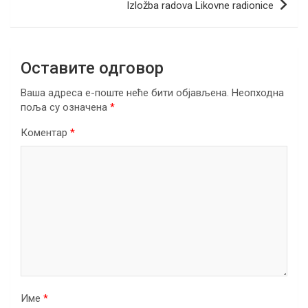
Izložba radova Likovne radionice
k
p
Оставите одговор
Ваша адреса е-поште неће бити објављена.
Неопходна
поља су означена
*
Коментар
*
Име
*