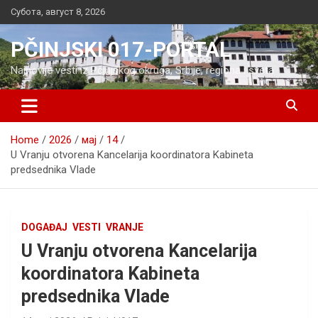
Skip
Субота, август 8, 2026
to
content
PČINJSKI 017-PORTAL
Najnovije vesti iz Pčinjskog okruga, Srbije, regiona i sveta
Home
2026
мај
14
U Vranju otvorena Kancelarija koordinatora Kabineta
predsednika Vlade
DOGAĐAJ
VESTI
VRANJE
U Vranju otvorena Kancelarija
koordinatora Kabineta
predsednika Vlade