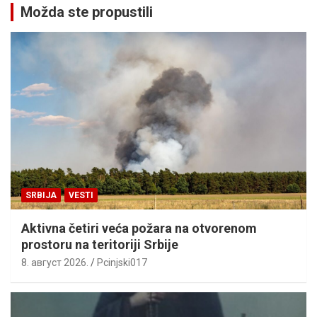
Možda ste propustili
SRBIJA
VESTI
Aktivna četiri veća požara na otvorenom
prostoru na teritoriji Srbije
8. август 2026.
Pcinjski017