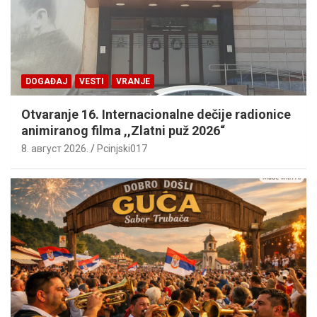
DOGAĐAJ
VESTI
VRANJE
Otvaranje 16. Internacionalne dečije radionice
animiranog filma ,,Zlatni puž 2026“
8. август 2026.
Pcinjski017