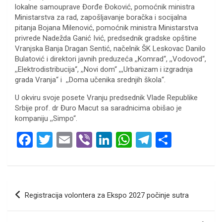
lokalne samouprave Đorđe Đoković, pomoćnik ministra
Ministarstva za rad, zapošljavanje boračka i socijalna
pitanja Bojana Milenović, pomoćnik ministra Ministarstva
privrede Nadežda Ganić Ivić, predsednik gradske opštine
Vranjska Banja Dragan Sentić, načelnik ŠK Leskovac Danilo
Bulatović i direktori javnih preduzeća ,,Komrad“, ,,Vodovod“,
,,Elektrodistribucija“, ,,Novi dom“ ,,,Urbanizam i izgradnja
grada Vranja“ i ,,Doma učenika srednjih škola“.
U okviru svoje posete Vranju predsednik Vlade Republike
Srbije prof. dr Đuro Macut sa saradnicima obišao je
kompaniju ,,Simpo“.
F
T
E
Vi
Li
W
T
S
a
wi
m
b
n
h
el
h
ce
tt
ail
er
ke
at
e
ar
b
er
dI
s
gr
e
Кретање
Registracija volontera za Ekspo 2027 počinje sutra
o
n
A
a
чланка
o
p
m