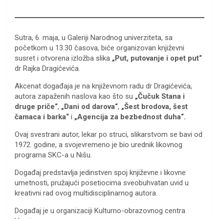
Sutra, 6. maja, u Galeriji Narodnog univerziteta, sa
početkom u 13.30 časova, biće organizovan književni
susret i otvorena izložba slika
„Put, putovanje i opet put“
dr Rajka Dragićevića.
Akcenat događaja je na književnom radu dr Dragićevića,
autora zapaženih naslova kao što su
„Čučuk Stana i
druge priče“
,
„Dani od darova“
,
„Šest brodova, šest
čamaca i barka“
i
„Agencija za bezbednost duha“.
Ovaj svestrani autor, lekar po struci, slikarstvom se bavi od
1972. godine, a svojevremeno je bio urednik likovnog
programa SKC-a u Nišu.
Događaj predstavlja jedinstven spoj književne i likovne
umetnosti, pružajući posetiocima sveobuhvatan uvid u
kreativni rad ovog multidisciplinarnog autora.
Događaj je u organizaciji Kulturno-obrazovnog centra