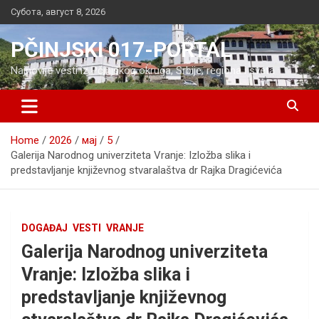
Skip
Субота, август 8, 2026
to
content
PČINJSKI 017-PORTAL
Najnovije vesti iz Pčinjskog okruga, Srbije, regiona i sveta
Home
2026
мај
5
Galerija Narodnog univerziteta Vranje: Izložba slika i
predstavljanje književnog stvaralaštva dr Rajka Dragićevića
DOGAĐAJ
VESTI
VRANJE
Galerija Narodnog univerziteta
Vranje: Izložba slika i
predstavljanje književnog