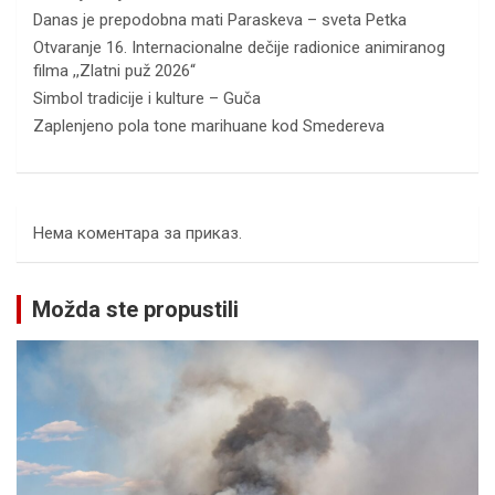
Danas je prepodobna mati Paraskeva – sveta Petka
Otvaranje 16. Internacionalne dečije radionice animiranog
filma ,,Zlatni puž 2026“
Simbol tradicije i kulture – Guča
Zaplenjeno pola tone marihuane kod Smedereva
Нема коментара за приказ.
Možda ste propustili