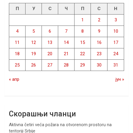
П
У
С
Ч
П
С
Н
1
2
3
4
5
6
7
8
9
10
11
12
13
14
15
16
17
18
19
20
21
22
23
24
25
26
27
28
29
30
31
« апр
јун »
Скорашњи чланци
Aktivna četiri veća požara na otvorenom prostoru na
teritoriji Srbije