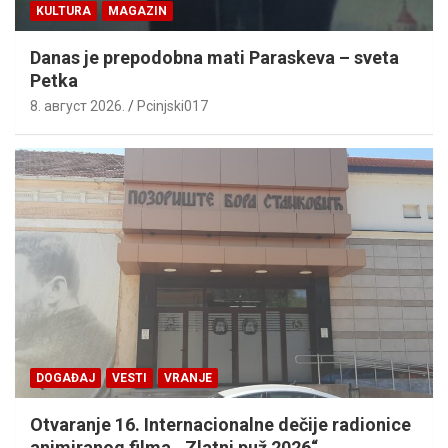
KULTURA
MAGAZIN
Danas je prepodobna mati Paraskeva – sveta
Petka
8. август 2026.
Pcinjski017
DOGAĐAJ
VESTI
VRANJE
Otvaranje 16. Internacionalne dečije radionice
animiranog filma ,,Zlatni puž 2026“