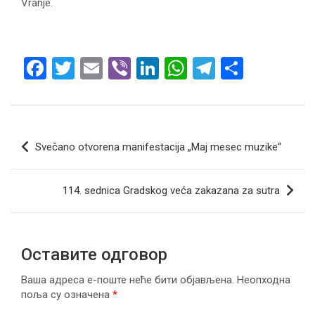
Vranje.
F
T
E
Vi
Li
W
T
S
a
wi
m
b
n
h
el
h
ce
tt
ail
er
ke
at
e
ar
b
er
dI
s
gr
e
Кретање
Svečano otvorena manifestacija „Maj mesec muzike“
o
n
A
a
чланка
o
p
m
114. sednica Gradskog veća zakazana za sutra
k
p
Оставите одговор
Ваша адреса е-поште неће бити објављена.
Неопходна
поља су означена
*