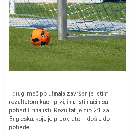
I drugi meč polufinala završen je istim
rezultatom kao i prvi, i na isti način su
pobedili finalisti. Rezultat je bio 2:1 za
Englesku, koja je preokretom došla do
pobede.