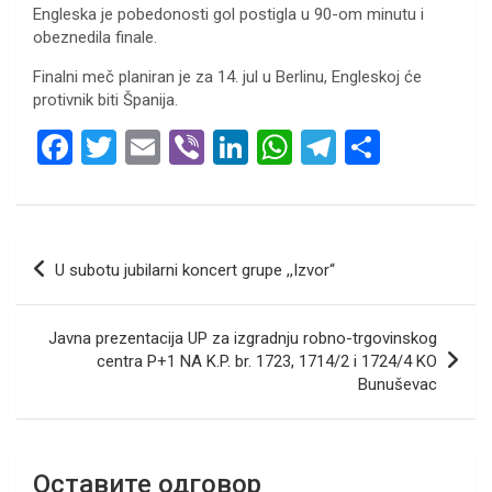
Engleska je pobedonosti gol postigla u 90-om minutu i
obeznedila finale.
Finalni meč planiran je za 14. jul u Berlinu, Engleskoj će
protivnik biti Španija.
F
T
E
Vi
Li
W
T
S
a
wi
m
b
n
h
el
h
ce
tt
ail
er
ke
at
e
ar
b
er
dI
s
gr
e
Кретање
U subotu jubilarni koncert grupe ,,Izvor“
o
n
A
a
чланка
o
p
m
Javna prezentacija UP za izgradnju robno-trgovinskog
k
p
centra P+1 NA K.P. br. 1723, 1714/2 i 1724/4 KO
Bunuševac
Оставите одговор