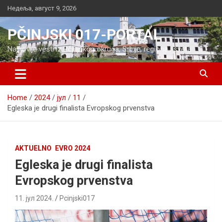
Skip
Недеља, август 9, 2026
to
content
PČINJSKI 017-PORTAL
Najnovije vesti iz Pčinjskog okruga, Srbije, regiona i sveta
Home
2024
јул
11
Egleska je drugi finalista Evropskog prvenstva
AKTUELNO
EVRO 2024
Egleska je drugi finalista
Evropskog prvenstva
11. јул 2024.
Pcinjski017