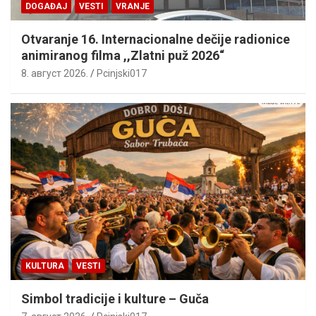
DOGAĐAJ
VESTI
VRANJE
Otvaranje 16. Internacionalne dečije radionice
animiranog filma ,,Zlatni puž 2026“
8. август 2026.
Pcinjski017
KULTURA
VESTI
Simbol tradicije i kulture – Guča