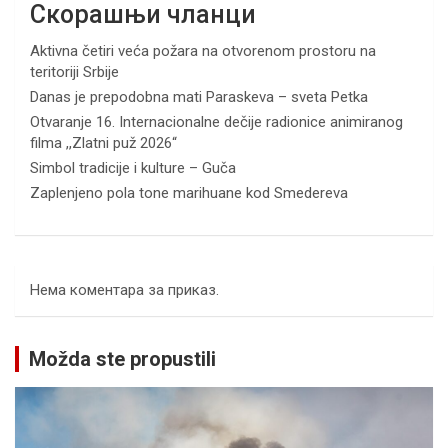
Скорашњи чланци
Aktivna četiri veća požara na otvorenom prostoru na
teritoriji Srbije
Danas je prepodobna mati Paraskeva – sveta Petka
Otvaranje 16. Internacionalne dečije radionice animiranog
filma ,,Zlatni puž 2026“
Simbol tradicije i kulture – Guča
Zaplenjeno pola tone marihuane kod Smedereva
Нема коментара за приказ.
Možda ste propustili