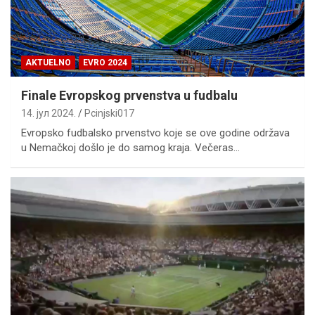
AKTUELNO
EVRO 2024
Finale Evropskog prvenstva u fudbalu
14. јул 2024.
Pcinjski017
Evropsko fudbalsko prvenstvo koje se ove godine održava
u Nemačkoj došlo je do samog kraja. Večeras…