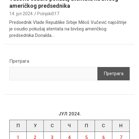
američkog predsednika
14. јул 2024.
Pcinjski017
Predsednik Vlade Republike Srbije Miloš Vučević najoštrije
je osudio pokušaj atentata na bivšeg američkog
predsednika Donalda…
Претрага
Претрага
ЈУЛ 2024.
П
У
С
Ч
П
С
Н
1
2
3
4
5
6
7