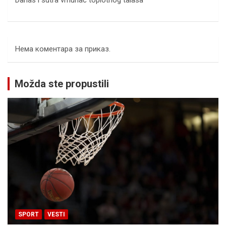
Danas i sutra vrhunac toplotnog talasa
Нема коментара за приказ.
Možda ste propustili
SPORT
VESTI