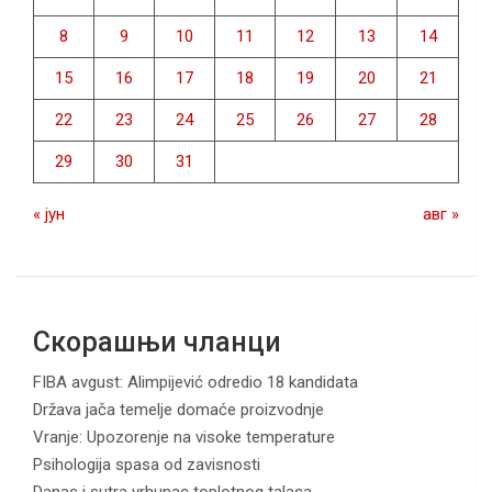
8
9
10
11
12
13
14
15
16
17
18
19
20
21
22
23
24
25
26
27
28
29
30
31
« јун
авг »
Скорашњи чланци
FIBA avgust: Alimpijević odredio 18 kandidata
Država jača temelje domaće proizvodnje
Vranje: Upozorenje na visoke temperature
Psihologija spasa od zavisnosti