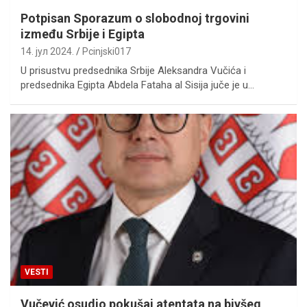
Potpisan Sporazum o slobodnoj trgovini
između Srbije i Egipta
14. јул 2024.
Pcinjski017
U prisustvu predsednika Srbije Aleksandra Vučića i
predsednika Egipta Abdela Fataha al Sisija juče je u…
VESTI
Vučević osudio pokušaj atentata na bivšeg