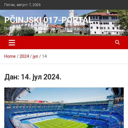
Skip
Петак, август 7, 2026
to
content
PČINJSKI 017-PORTAL
Najnovije vesti iz Pčinjskog okruga, Srbije, regiona i sveta
Home
2024
јул
14
Дан:
14. јул 2024.