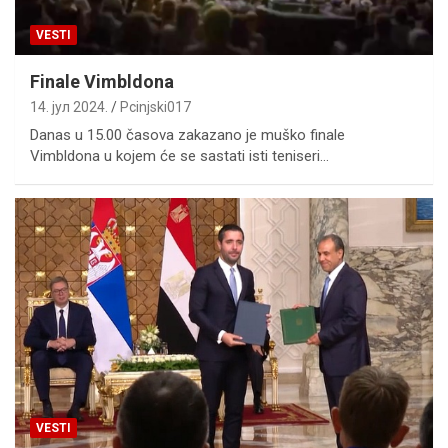
VESTI
Finale Vimbldona
14. јул 2024.
Pcinjski017
Danas u 15.00 časova zakazano je muško finale
Vimbldona u kojem će se sastati isti teniseri…
VESTI