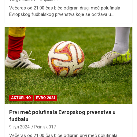
Večeras od 21.00 čas biće odigran drugi meč polufinala
Evropskog fudbalskog prvenstva koje se održava u…
AKTUELNO
EVRO 2024
Prvi meč polufinala Evropskog prvenstva u
fudbalu
9. јул 2024.
Pcinjski017
Večeras od 21.00 čas biće odigran prvi meč polufinala