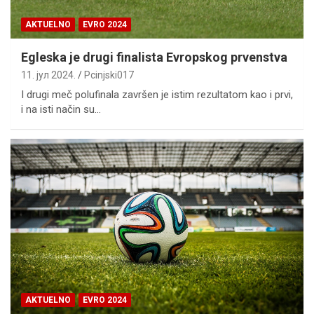
AKTUELNO
EVRO 2024
Egleska je drugi finalista Evropskog prvenstva
11. јул 2024.
Pcinjski017
I drugi meč polufinala završen je istim rezultatom kao i prvi,
i na isti način su…
AKTUELNO
EVRO 2024