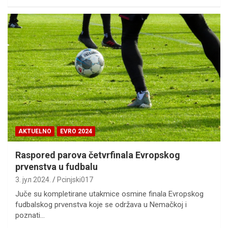
AKTUELNO
EVRO 2024
Raspored parova četvrfinala Evropskog
prvenstva u fudbalu
3. јул 2024.
Pcinjski017
Juče su kompletirane utakmice osmine finala Evropskog
fudbalskog prvenstva koje se održava u Nemačkoj i
poznati…