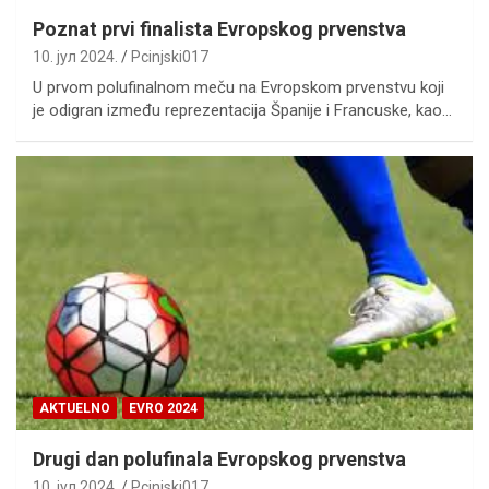
Poznat prvi finalista Evropskog prvenstva
10. јул 2024.
Pcinjski017
U prvom polufinalnom meču na Evropskom prvenstvu koji
je odigran između reprezentacija Španije i Francuske, kao…
AKTUELNO
EVRO 2024
Drugi dan polufinala Evropskog prvenstva
10. јул 2024.
Pcinjski017