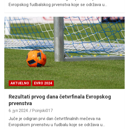
Evropskog fudbalskog prvenstva koje se održava u…
AKTUELNO
EVRO 2024
Rezultati prvog dana četvrfinala Evropskog
prvenstva
6. јул 2024.
Pcinjski017
Juče je odigran prvi dan četvrtfinalnih mečeva na
Evropskom prvenstvu u fudbalu koje se održava u…