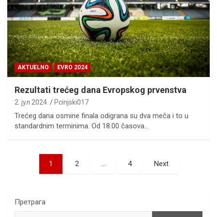
AKTUELNO
EVRO 2024
Rezultati trećeg dana Evropskog prvenstva
2. јул 2024.
Pcinjski017
Trećeg dana osmine finala odigrana su dva meča i to u
standardnim terminima. Od 18.00 časova…
Пагинација
1
2
…
4
Next
чланака
Претрага