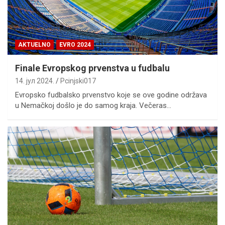
AKTUELNO
EVRO 2024
Finale Evropskog prvenstva u fudbalu
14. јул 2024.
Pcinjski017
Evropsko fudbalsko prvenstvo koje se ove godine održava
u Nemačkoj došlo je do samog kraja. Večeras…