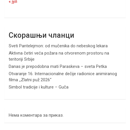
« јул
Скорашњи чланци
Sveti Pantelejmon: od mučenika do nebeskog lekara
Aktivna četiri veća požara na otvorenom prostoru na
teritoriji Srbije
Danas je prepodobna mati Paraskeva – sveta Petka
Otvaranje 16. Internacionalne dečije radionice animiranog
filma ,,Zlatni puž 2026“
Simbol tradicije i kulture – Guča
Нема коментара за приказ.