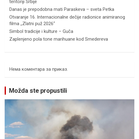
teritoriji Srbije
Danas je prepodobna mati Paraskeva – sveta Petka
Otvaranje 16. Internacionalne dečije radionice animiranog
filma ,,Zlatni puž 2026“
Simbol tradicije i kulture – Guča
Zaplenjeno pola tone marihuane kod Smedereva
Нема коментара за приказ.
Možda ste propustili