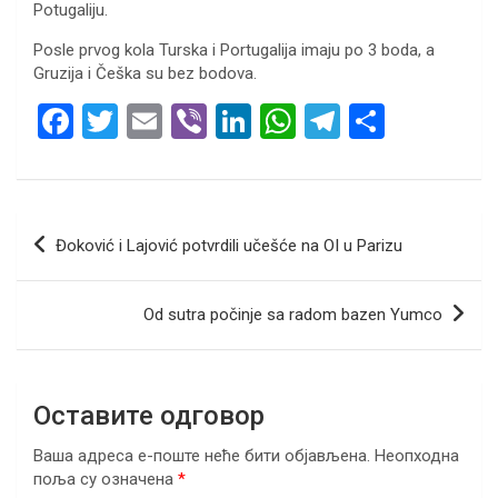
Potugaliju.
Posle prvog kola Turska i Portugalija imaju po 3 boda, a
Gruzija i Češka su bez bodova.
F
T
E
Vi
Li
W
T
S
a
wi
m
b
n
h
el
h
ce
tt
ail
er
ke
at
e
ar
b
er
dI
s
gr
e
Кретање
Đoković i Lajović potvrdili učešće na OI u Parizu
o
n
A
a
чланка
o
p
m
Od sutra počinje sa radom bazen Yumco
k
p
Оставите одговор
Ваша адреса е-поште неће бити објављена.
Неопходна
поља су означена
*