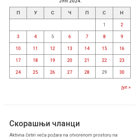
ЈУН 2024.
П
У
С
Ч
П
С
Н
1
2
3
4
5
6
7
8
9
10
11
12
13
14
15
16
17
18
19
20
21
22
23
24
25
26
27
28
29
30
јул »
Скорашњи чланци
Aktivna četiri veća požara na otvorenom prostoru na