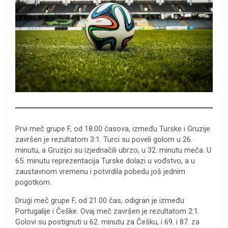
Prvi meč grupe F, od 18.00 časova, između Turske i Gruzije
završen je rezultatom 3:1. Turci su poveli golom u 26.
minutu, a Gruzijci su izjednačili ubrzo, u 32. minutu meča. U
65. minutu reprezentacija Turske dolazi u vođstvo, a u
zaustavnom vremenu i potvrdila pobedu još jednim
pogotkom.
Drugi meč grupe F, od 21.00 čas, odigran je između
Portugalije i Češke. Ovaj meč završen je rezultatom 2:1.
Golovi su postignuti u 62. minutu za Češku, i 69. i 87. za