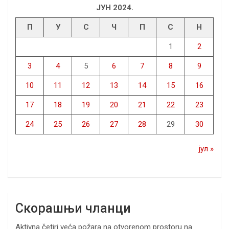
ЈУН 2024.
П
У
С
Ч
П
С
Н
1
2
3
4
5
6
7
8
9
10
11
12
13
14
15
16
17
18
19
20
21
22
23
24
25
26
27
28
29
30
јул »
Скорашњи чланци
Aktivna četiri veća požara na otvorenom prostoru na