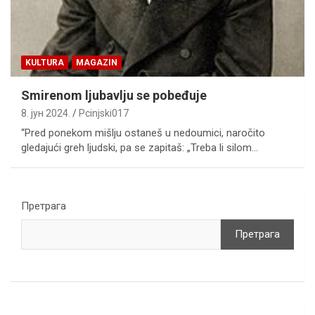
KULTURA
MAGAZIN
Smirenom ljubavlju se pobeđuje
8. јун 2024.
Pcinjski017
“Pred ponekom mišlju ostaneš u nedoumici, naročito
gledajući greh ljudski, pa se zapitaš: „Treba li silom…
Претрага
Претрага