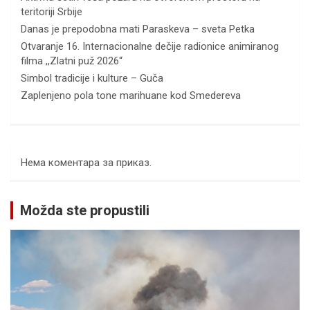
teritoriji Srbije
Danas je prepodobna mati Paraskeva – sveta Petka
Otvaranje 16. Internacionalne dečije radionice animiranog
filma ,,Zlatni puž 2026“
Simbol tradicije i kulture – Guča
Zaplenjeno pola tone marihuane kod Smedereva
Нема коментара за приказ.
Možda ste propustili