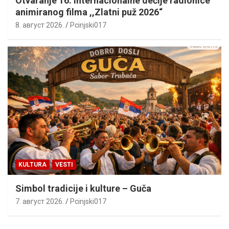
Otvaranje 16. Internacionalne dečije radionice
animiranog filma ,,Zlatni puž 2026“
8. август 2026.
Pcinjski017
KULTURA
VESTI
Simbol tradicije i kulture – Guča
7. август 2026.
Pcinjski017