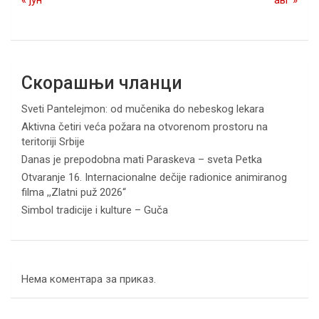
« јун
авг »
Скорашњи чланци
Sveti Pantelejmon: od mučenika do nebeskog lekara
Aktivna četiri veća požara na otvorenom prostoru na
teritoriji Srbije
Danas je prepodobna mati Paraskeva – sveta Petka
Otvaranje 16. Internacionalne dečije radionice animiranog
filma ,,Zlatni puž 2026“
Simbol tradicije i kulture – Guča
Нема коментара за приказ.