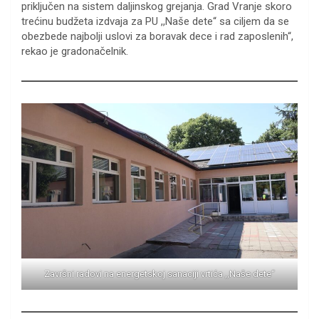
priključen na sistem daljinskog grejanja. Grad Vranje skoro
trećinu budžeta izdvaja za PU ,,Naše dete“ sa ciljem da se
obezbede najbolji uslovi za boravak dece i rad zaposlenih“,
rekao je gradonačelnik.
Završni radovi na energetskoj sanaciji vrtića ,,Naše dete“