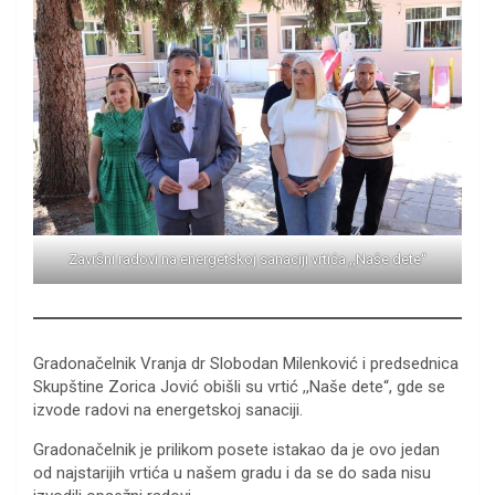
Završni radovi na energetskoj sanaciji vrtića ,,Naše dete“
Gradonačelnik Vranja dr Slobodan Milenković i predsednica
Skupštine Zorica Jović obišli su vrtić ,,Naše dete“, gde se
izvode radovi na energetskoj sanaciji.
Gradonačelnik je prilikom posete istakao da je ovo jedan
od najstarijih vrtića u našem gradu i da se do sada nisu