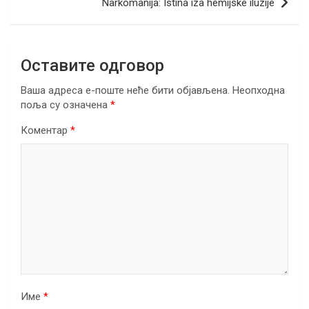
Narkomanija: Istina iza hemijske iluzije
k
p
Оставите одговор
Ваша адреса е-поште неће бити објављена.
Неопходна
поља су означена
*
Коментар
*
Име
*