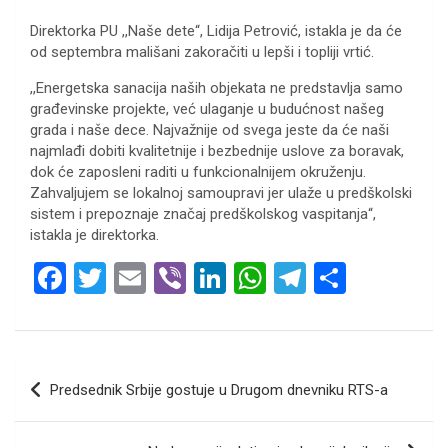
Direktorka PU ,,Naše dete“, Lidija Petrović, istakla je da će
od septembra mališani zakoračiti u lepši i topliji vrtić.
,,Energetska sanacija naših objekata ne predstavlja samo
građevinske projekte, već ulaganje u budućnost našeg
grada i naše dece. Najvažnije od svega jeste da će naši
najmlađi dobiti kvalitetnije i bezbednije uslove za boravak,
dok će zaposleni raditi u funkcionalnijem okruženju.
Zahvaljujem se lokalnoj samoupravi jer ulaže u predškolski
sistem i prepoznaje značaj predškolskog vaspitanja“,
istakla je direktorka.
F
T
E
Vi
Li
W
T
S
a
wi
m
b
n
h
el
h
ce
tt
ail
er
ke
at
e
ar
b
er
dI
s
gr
e
Кретање
Predsednik Srbije gostuje u Drugom dnevniku RTS-a
o
n
A
a
чланка
o
p
m