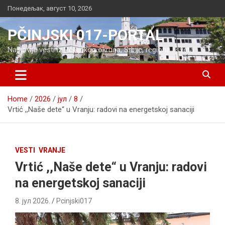
Skip
Понедељак, август 10, 2026
to
content
PČINJSKI 017-PORTAL
Najnovije vesti iz Pčinjskog okruga, Srbije, regiona i sveta
Home
2026
јул
8
Vrtić ,,Naše dete“ u Vranju: radovi na energetskoj sanaciji
VESTI
VRANJE
Vrtić ,,Naše dete“ u Vranju: radovi
na energetskoj sanaciji
8. јул 2026.
Pcinjski017