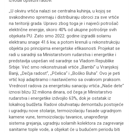
izvodili opsežni radovi.
,,U okviru vrtića nalazi se centralna kuhinja, u kojoj se
svakodnevno spremaju i distribuiraju obroci za sve vrtiće
na teritoriji grada. Upravo zbog toga je i najveći potrošač
električne energije, skoro 40% od ukupne potrošnje svih
objekata PU. Zato smo 2022. godine izgradili solarnu
elektranu snage 41.6 kw, a potom krenuli u rekonstrukciju
objekta po principima energetske efikasnosti. Projekat se
radi u saradnji sa Ministarstvom rudarstva i energetike i
predstavlja uspešan vid saradnje sa Vladom Republike
Srbije. Već smo rekonstruisali vrtiće ,,Bambi“ u Vranjskoj
Banji, ,,Dečja radost“, ,,Pčelica“ i ,,Boško Buha“. Ovo je peti
vrtić koji adaptiramo i nastavićemo sa ovakvom praksom.
Vrednost radova za energetsku sanaciju vrtića ,,Naše dete“
iznosi blizu 32 miliona dinara, od čega je Ministarstvo
rudarstva i energetike izdvojilo 63%, dok je ostatak iz
lokalnog budžeta. Radovi obuhvataju demontažu postojeće
i ugradnju nove stolarije, termoizolaciju fasade ugradnjom
kamene vune, termoizolaciju tavanice, unapređenje
sistema grejanja, ugradnju solarnih kolektora za zagrevanje
sanitarne tople vode, a objekat će u budućem periodu biti