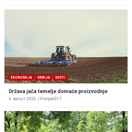
EKONOMIJA
SRBIJA
VESTI
Država jača temelje domaće proizvodnje
6. август 2026.
Pcinjski017