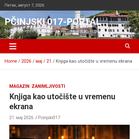
Skip
Петак, август 7, 2026
to
content
PČINJSKI 017-PORTAL
Najnovije vesti iz Pčinjskog okruga, Srbije, regiona i sveta
Home
2026
мај
21
Knjiga kao utočište u vremenu ekrana
MAGAZIN
ZANIMLJIVOSTI
Knjiga kao utočište u vremenu
ekrana
21. мај 2026.
Pcinjski017