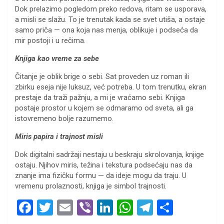
Dok prelazimo pogledom preko redova, ritam se usporava,
a misli se slažu. To je trenutak kada se svet utiša, a ostaje
samo priča — ona koja nas menja, oblikuje i podseća da
mir postoji i u rečima.
Knjiga kao vreme za sebe
Čitanje je oblik brige o sebi. Sat proveden uz roman ili
zbirku eseja nije luksuz, već potreba. U tom trenutku, ekran
prestaje da traži pažnju, a mi je vraćamo sebi. Knjiga
postaje prostor u kojem se odmaramo od sveta, ali ga
istovremeno bolje razumemo.
Miris papira i trajnost misli
Dok digitalni sadržaji nestaju u beskraju skrolovanja, knjige
ostaju. Njihov miris, težina i tekstura podsećaju nas da
znanje ima fizičku formu — da ideje mogu da traju. U
vremenu prolaznosti, knjiga je simbol trajnosti.
F
T
E
Vi
Li
W
T
S
a
wi
m
b
n
h
el
h