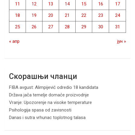
11
12
13
14
15
16
17
18
19
20
21
22
23
24
25
26
27
28
29
30
31
« апр
јун »
Скорашњи чланци
FIBA avgust: Alimpijević odredio 18 kandidata
Država jača temelje domaće proizvodnje
Vranje: Upozorenje na visoke temperature
Psihologija spasa od zavisnosti
Danas i sutra vrhunac toplotnog talasa