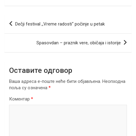
ce
tt
ail
er
ke
at
e
ar
b
er
dI
s
gr
e
Кретање
Dečji festival ,,Vreme radosti“ počinje u petak
o
n
A
a
чланка
o
p
m
Spasovdan – praznik vere, običaja i istorije
k
p
Оставите одговор
Ваша адреса е-поште неће бити објављена.
Неопходна
поља су означена
*
Коментар
*