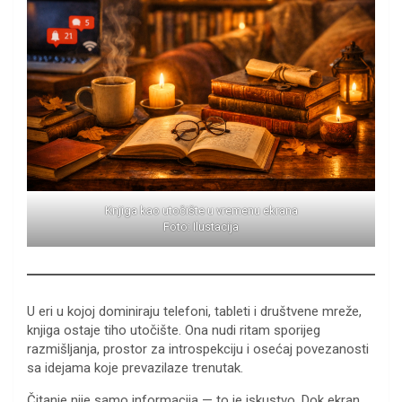
Knjiga kao utočište u vremenu ekrana
Foto: Ilustacija
U eri u kojoj dominiraju telefoni, tableti i društvene mreže,
knjiga ostaje tiho utočište. Ona nudi ritam sporijeg
razmišljanja, prostor za introspekciju i osećaj povezanosti
sa idejama koje prevazilaze trenutak.
Čitanje nije samo informacija — to je iskustvo. Dok ekran