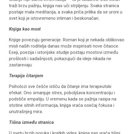
traži brzu pažnju, knjiga nas uči strpljenju. Svaka stranica
postaje mala meditacija, a svaka priča prilika da se uroni u
svet koji je istovremeno intiman i beskonačan.
Knjiga kao most
Knjige povezuju generacije. Roman koji je nekada oblikovao
misli naših roditelja danas može inspirisati nove čitaoce.
Eseji, poezija i istorijske studije postaju mostovi između
prošlosti i sadašnjosti, pokazujući da ideje nikada ne
zastarevaju.
Terapija čitanjem
Psiholozi sve češće ističu da čitanje ima terapeutski
efekat. Ono smanjuje stres, poboljšava koncentraciju i
podstiče empatiju. U vremenu kada se pažnja rasipa na
stotine sitnih informacija, knjiga vraća osećaj fokusa i
unutrašnjeg mira.
Tišina između stranica
U svetu brzih poruka i kratkih videa, knjiga nas vraća tišini.