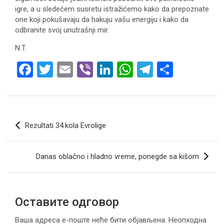
igre, a u sledećem susretu istražićemo kako da prepoznate
one koji pokušavaju da hakuju vašu energiju i kako da
odbranite svoj unutrašnji mir.
N.T.
F
T
E
Vi
Li
W
T
S
a
wi
m
b
n
h
el
h
ce
tt
ail
er
ke
at
e
ar
b
er
dI
s
gr
e
Кретање
Rezultati 34.kola Evrolige
o
n
A
a
чланка
o
p
m
Danas oblačno i hladno vreme, ponegde sa kišom
k
p
Оставите одговор
Ваша адреса е-поште неће бити објављена.
Неопходна