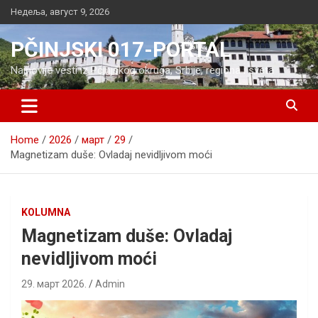
Skip
Недеља, август 9, 2026
to
content
PČINJSKI 017-PORTAL
Najnovije vesti iz Pčinjskog okruga, Srbije, regiona i sveta
Home
2026
март
29
Magnetizam duše: Ovladaj nevidljivom moći
KOLUMNA
Magnetizam duše: Ovladaj
nevidljivom moći
29. март 2026.
Admin