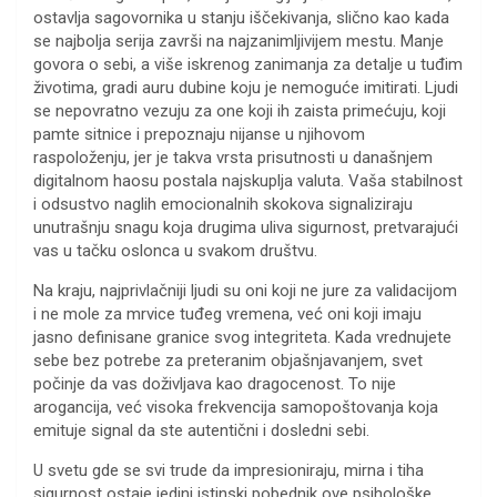
ostavlja sagovornika u stanju iščekivanja, slično kao kada
se najbolja serija završi na najzanimljivijem mestu. Manje
govora o sebi, a više iskrenog zanimanja za detalje u tuđim
životima, gradi auru dubine koju je nemoguće imitirati. Ljudi
se nepovratno vezuju za one koji ih zaista primećuju, koji
pamte sitnice i prepoznaju nijanse u njihovom
raspoloženju, jer je takva vrsta prisutnosti u današnjem
digitalnom haosu postala najskuplja valuta. Vaša stabilnost
i odsustvo naglih emocionalnih skokova signaliziraju
unutrašnju snagu koja drugima uliva sigurnost, pretvarajući
vas u tačku oslonca u svakom društvu.
Na kraju, najprivlačniji ljudi su oni koji ne jure za validacijom
i ne mole za mrvice tuđeg vremena, već oni koji imaju
jasno definisane granice svog integriteta. Kada vrednujete
sebe bez potrebe za preteranim objašnjavanjem, svet
počinje da vas doživljava kao dragocenost. To nije
arogancija, već visoka frekvencija samopoštovanja koja
emituje signal da ste autentični i dosledni sebi.
U svetu gde se svi trude da impresioniraju, mirna i tiha
sigurnost ostaje jedini istinski pobednik ove psihološke