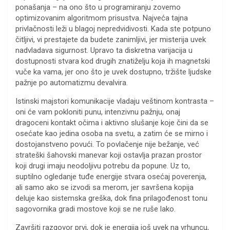
ponašanja – na ono što u programiranju zovemo
optimizovanim algoritmom prisustva. Najveća tajna
privlačnosti leži u blagoj nepredvidivosti. Kada ste potpuno
čitljivi, vi prestajete da budete zanimljivi, jer misterija uvek
nadvladava sigurnost. Upravo ta diskretna varijacija u
dostupnosti stvara kod drugih znatiželju koja ih magnetski
vuče ka vama, jer ono što je uvek dostupno, tržište ljudske
pažnje po automatizmu devalvira.
Istinski majstori komunikacije vladaju veštinom kontrasta –
oni će vam pokloniti punu, intenzivnu pažnju, onaj
dragoceni kontakt očima i aktivno slušanje koje čini da se
osećate kao jedina osoba na svetu, a zatim će se mirno i
dostojanstveno povući. To povlačenje nije bežanje, već
strateški šahovski manevar koji ostavlja prazan prostor
koji drugi imaju neodoljivu potrebu da popune. Uz to,
suptilno ogledanje tuđe energije stvara osećaj poverenja,
ali samo ako se izvodi sa merom, jer savršena kopija
deluje kao sistemska greška, dok fina prilagođenost tonu
sagovornika gradi mostove koji se ne ruše lako.
Završiti razgovor prvi, dok je energija još uvek na vrhuncu,