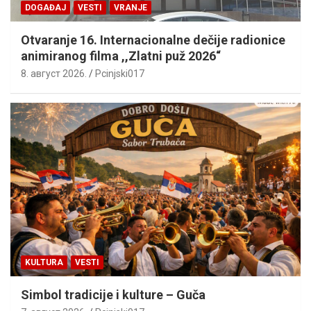
DOGAĐAJ
VESTI
VRANJE
Otvaranje 16. Internacionalne dečije radionice
animiranog filma ,,Zlatni puž 2026“
8. август 2026.
Pcinjski017
KULTURA
VESTI
Simbol tradicije i kulture – Guča