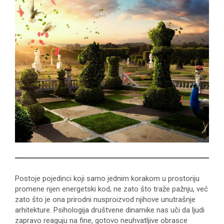
Postoje pojedinci koji samo jednim korakom u prostoriju
promene njen energetski kod, ne zato što traže pažnju, već
zato što je ona prirodni nusproizvod njihove unutrašnje
arhitekture. Psihologija društvene dinamike nas uči da ljudi
zapravo reaguju na fine, gotovo neuhvatljive obrasce