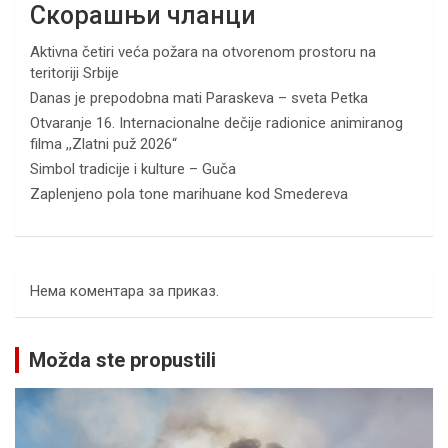
Скорашњи чланци
Aktivna četiri veća požara na otvorenom prostoru na
teritoriji Srbije
Danas je prepodobna mati Paraskeva – sveta Petka
Otvaranje 16. Internacionalne dečije radionice animiranog
filma ,,Zlatni puž 2026“
Simbol tradicije i kulture – Guča
Zaplenjeno pola tone marihuane kod Smedereva
Нема коментара за приказ.
Možda ste propustili