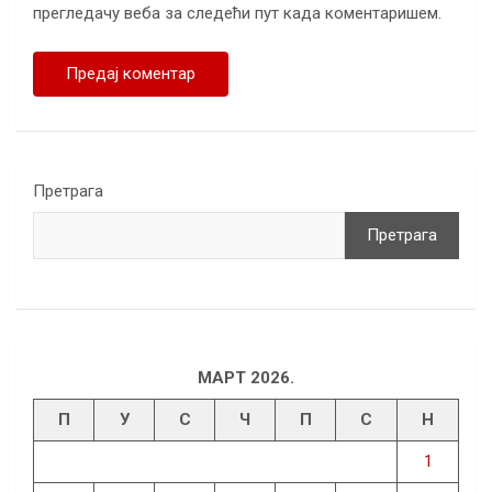
прегледачу веба за следећи пут када коментаришем.
Претрага
Претрага
МАРТ 2026.
П
У
С
Ч
П
С
Н
1