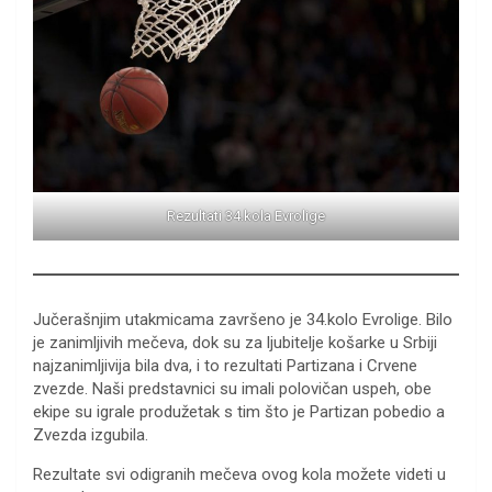
Rezultati 34.kola Evrolige
Jučerašnjim utakmicama završeno je 34.kolo Evrolige. Bilo
je zanimljivih mečeva, dok su za ljubitelje košarke u Srbiji
najzanimljivija bila dva, i to rezultati Partizana i Crvene
zvezde. Naši predstavnici su imali polovičan uspeh, obe
ekipe su igrale produžetak s tim što je Partizan pobedio a
Zvezda izgubila.
Rezultate svi odigranih mečeva ovog kola možete videti u