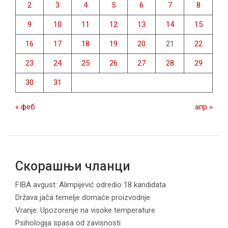
2
3
4
5
6
7
8
9
10
11
12
13
14
15
16
17
18
19
20
21
22
23
24
25
26
27
28
29
30
31
« феб
апр »
Скорашњи чланци
FIBA avgust: Alimpijević odredio 18 kandidata
Država jača temelje domaće proizvodnje
Vranje: Upozorenje na visoke temperature
Psihologija spasa od zavisnosti