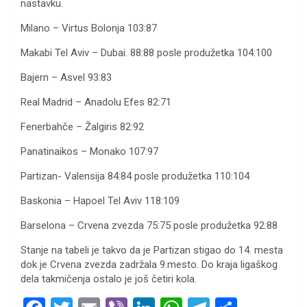
nastavku.
Milano – Virtus Bolonja 103:87
Makabi Tel Aviv – Dubai. 88:88 posle produžetka 104:100
Bajern – Asvel 93:83
Real Madrid – Anadolu Efes 82:71
Fenerbahče – Žalgiris 82:92
Panatinaikos – Monako 107:97
Partizan- Valensija 84:84 posle produžetka 110:104
Baskonia – Hapoel Tel Aviv 118:109
Barselona – Crvena zvezda 75:75 posle produžetka 92:88
Stanje na tabeli je takvo da je Partizan stigao do 14. mesta
dok je Crvena zvezda zadržala 9.mesto. Do kraja ligaškog
dela takmičenja ostalo je još četiri kola.