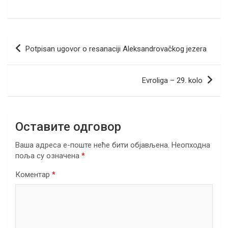
a
wi
m
b
n
h
el
h
ce
tt
ail
er
ke
at
e
ar
b
er
dI
s
gr
e
Кретање
Potpisan ugovor o resanaciji Aleksandrovačkog jezera
o
n
A
a
чланка
o
p
m
Evroliga – 29. kolo
k
p
Оставите одговор
Ваша адреса е-поште неће бити објављена.
Неопходна
поља су означена
*
Коментар
*