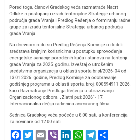
Pored toga, članovi Gradskog veća razmatraće Nacrt
Odluke o pristupanju izradi teritorijalne Strategije urbanog
područja grada Vranja i Predlog Rešenja o formiranju radne
grupe za izradu teritorijalne Strategije urbanog područja
grada Vranja.
Na dnevnom redu su Predlog Rešenja Komisije o dodeli
sredstava krajnjim korisnicima u postupku sprovođenja
energetske sanacije porodičnih kuća i stanova na teritoriji
grada Vranja za 2025. godinu, Izveštaj o utrošenim
sredstvima organizacija u oblasti sporta br.sl/2026-04 od
13.01.2026. godine, Predlog Komisije za odobravanje
godišnjeg programa u oblasti sporta, broj: 000594911 2026,
kao i Razmatranje Predloga Rešenja o obrazovanju
Organizacionog odbora „Zlatni puž 2026“- 17.
Internacionalna dečija radionica animiranog filma.
Sednica Gradskog veća počeće u 8.00 sati, a konferencija
za novinare od 12.00 sati.
F
T
E
Vi
Li
W
T
S