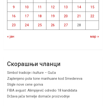
9
10
11
12
13
14
15
16
17
18
19
20
21
22
23
24
25
26
27
28
« јан
мар »
Скорашњи чланци
Simbol tradicije i kulture – Guča
Zaplenjeno pola tone marihuane kod Smedereva
Stigle nove cene goriva
FIBA avgust: Alimpijević odredio 18 kandidata
Država jača temelje domaće proizvodnje