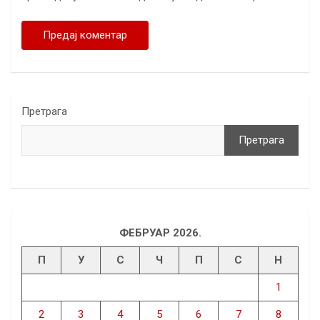
Претрага
Претрага
ФЕБРУАР 2026.
П
У
С
Ч
П
С
Н
1
2
3
4
5
6
7
8