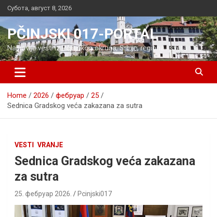
Skip
Субота, август 8, 2026
to
content
PČINJSKI 017-PORTAL
Najnovije vesti iz Pčinjskog okruga, Srbije, regiona i sveta
Home
2026
фебруар
25
Sednica Gradskog veća zakazana za sutra
VESTI
VRANJE
Sednica Gradskog veća zakazana
za sutra
25. фебруар 2026.
Pcinjski017