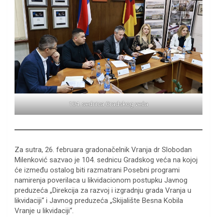
104. sednica Gradskog veća
Za sutra, 26. februara gradonačelnik Vranja dr Slobodan
Milenković sazvao je 104. sednicu Gradskog veća na kojoj
će između ostalog biti razmatrani Posebni programi
namirenja poverilaca u likvidacionom postupku Javnog
preduzeća „Direkcija za razvoj i izgradnju grada Vranja u
likvidaciji“ i Javnog preduzeća „Skijalište Besna Kobila
Vranje u likvidaciji“.