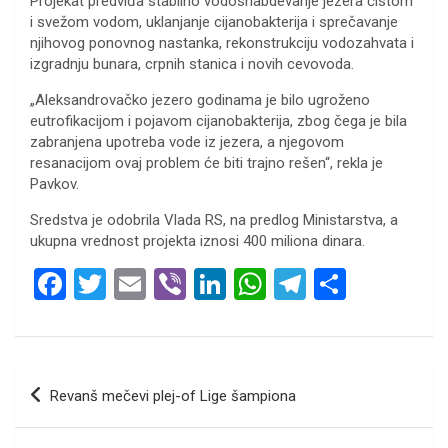
Projekat predviđa stabilno vodosnabdevanje jezera čistom
i svežom vodom, uklanjanje cijanobakterija i sprečavanje
njihovog ponovnog nastanka, rekonstrukciju vodozahvata i
izgradnju bunara, crpnih stanica i novih cevovoda.
„Aleksandrovačko jezero godinama je bilo ugroženo
eutrofikacijom i pojavom cijanobakterija, zbog čega je bila
zabranjena upotreba vode iz jezera, a njegovom
resanacijom ovaj problem će biti trajno rešen“, rekla je
Pavkov.
Sredstva je odobrila Vlada RS, na predlog Ministarstva, a
ukupna vrednost projekta iznosi 400 miliona dinara.
F
T
E
Vi
Li
W
T
S
a
wi
m
b
n
h
el
h
ce
tt
ail
er
ke
at
e
ar
b
er
dI
s
gr
e
Кретање
Revanš mečevi plej-of Lige šampiona
o
n
A
a
чланка
o
p
m