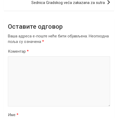
Sednica Gradskog veća zakazana za sutra
k
p
Оставите одговор
Ваша адреса е-поште неће бити објављена.
Неопходна
поља су означена
*
Коментар
*
Име
*