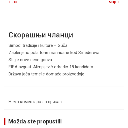
« јан
мар »
Скорашњи чланци
Simbol tradicije i kulture – Guča
Zaplenjeno pola tone marihuane kod Smedereva
Stigle nove cene goriva
FIBA avgust: Alimpijević odredio 18 kandidata
Država jača temelje domaće proizvodnje
Нема коментара за приказ.
Možda ste propustili