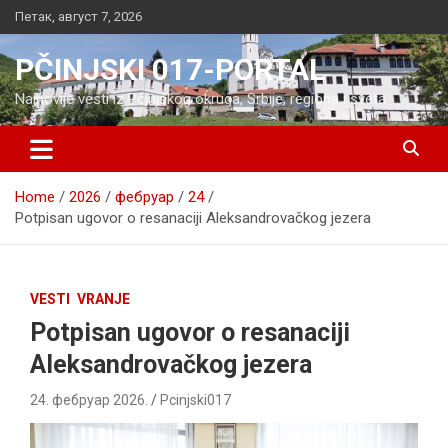
Skip
Петак, август 7, 2026
to
content
PČINJSKI 017-PORTAL
Najnovije vesti iz Pčinjskog okruga, Srbije, regiona i sveta
Home
2026
фебруар
24
Potpisan ugovor o resanaciji Aleksandrovačkog jezera
VESTI
VRANJE
Potpisan ugovor o resanaciji
Aleksandrovačkog jezera
24. фебруар 2026.
Pcinjski017