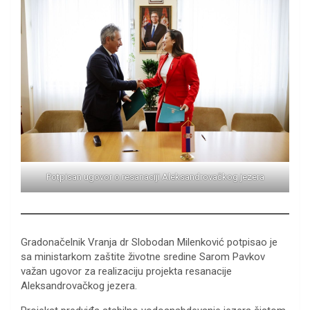
Potpisan ugovor o resanaciji Aleksandrovačkog jezera
Gradonačelnik Vranja dr Slobodan Milenković potpisao je
sa ministarkom zaštite životne sredine Sarom Pavkov
važan ugovor za realizaciju projekta resanacije
Aleksandrovačkog jezera.