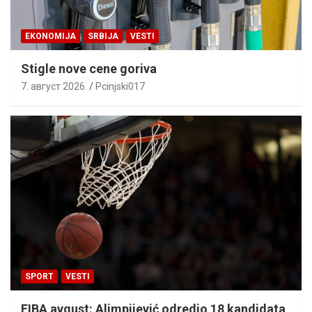
EKONOMIJA
SRBIJA
VESTI
Stigle nove cene goriva
7. август 2026.
Pcinjski017
SPORT
VESTI
FIBA avgust: Alimpijević odredio 18 kandidata