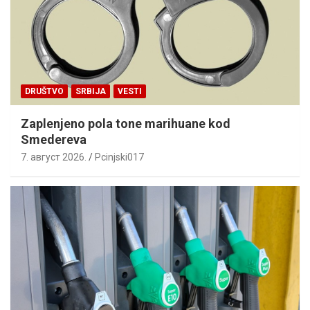
DRUŠTVO
SRBIJA
VESTI
Zaplenjeno pola tone marihuane kod
Smedereva
7. август 2026.
Pcinjski017