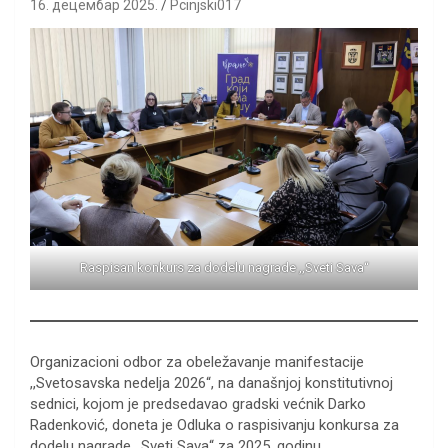
16. децембар 2025.
Pcinjski017
Raspisan konkurs za dodelu nagrade ,,Sveti Sava“
Organizacioni odbor za obeležavanje manifestacije
,,Svetosavska nedelja 2026“, na današnjoj konstitutivnoj
sednici, kojom je predsedavao gradski većnik Darko
Radenković, doneta je Odluka o raspisivanju konkursa za
dodelu nagrade ,,Sveti Sava“ za 2025. godinu.