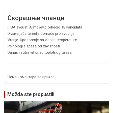
Скорашњи чланци
FIBA avgust: Alimpijević odredio 18 kandidata
Država jača temelje domaće proizvodnje
Vranje: Upozorenje na visoke temperature
Psihologija spasa od zavisnosti
Danas i sutra vrhunac toplotnog talasa
Нема коментара за приказ.
Možda ste propustili