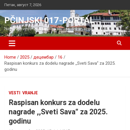
Skip
Петак, август 7, 2026
to
content
PČINJSKI 017-PORTAL
Najnovije vesti iz Pčinjskog okruga, Srbije, regiona i sveta
Home
2025
децембар
16
Raspisan konkurs za dodelu nagrade ,,Sveti Sava“ za 2025.
godinu
VESTI
VRANJE
Raspisan konkurs za dodelu
nagrade ,,Sveti Sava“ za 2025.
godinu