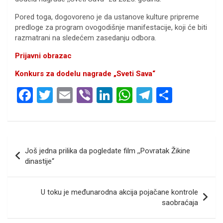
Pored toga, dogovoreno je da ustanove kulture pripreme
predloge za program ovogodišnje manifestacije, koji će biti
razmatrani na sledećem zasedanju odbora.
Prijavni obrazac
Konkurs za dodelu nagrade „Sveti Sava“
F
T
E
Vi
Li
W
T
S
a
wi
m
b
n
h
el
h
ce
tt
ail
er
ke
at
e
ar
b
er
dI
s
gr
e
Кретање
Još jedna prilika da pogledate film ,,Povratak Žikine
o
n
A
a
чланка
dinastije“
o
p
m
k
p
U toku je međunarodna akcija pojačane kontrole
saobraćaja