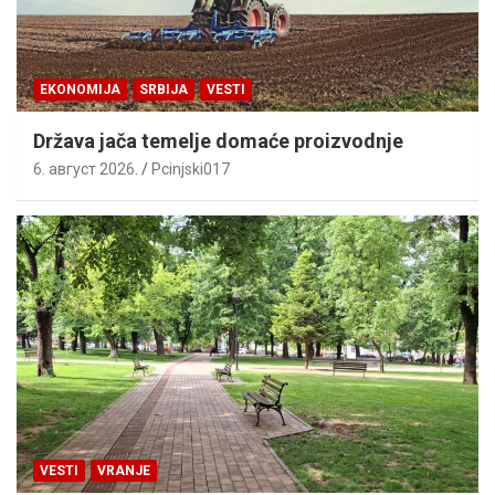
EKONOMIJA
SRBIJA
VESTI
Država jača temelje domaće proizvodnje
6. август 2026.
Pcinjski017
VESTI
VRANJE