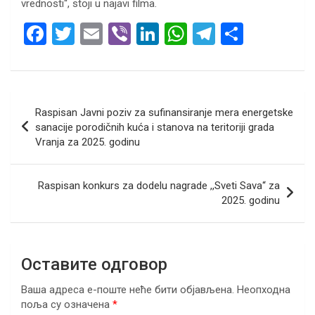
vrednosti“, stoji u najavi filma.
F
T
E
Vi
Li
W
T
S
a
wi
m
b
n
h
el
h
ce
tt
ail
er
ke
at
e
ar
b
er
dI
s
gr
e
Кретање
Raspisan Javni poziv za sufinansiranje mera energetske
o
n
A
a
чланка
sanacije porodičnih kuća i stanova na teritoriji grada
o
p
m
Vranja za 2025. godinu
k
p
Raspisan konkurs za dodelu nagrade ,,Sveti Sava“ za
2025. godinu
Оставите одговор
Ваша адреса е-поште неће бити објављена.
Неопходна
поља су означена
*