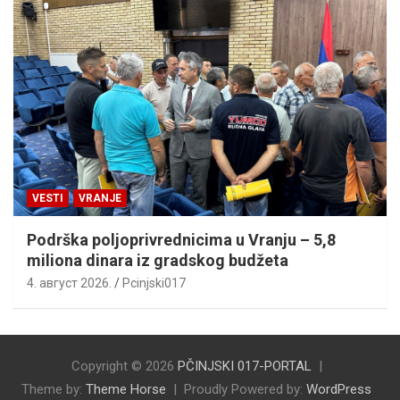
VESTI
VRANJE
Podrška poljoprivrednicima u Vranju – 5,8
miliona dinara iz gradskog budžeta
4. август 2026.
Pcinjski017
Copyright © 2026
PČINJSKI 017-PORTAL
Theme by:
Theme Horse
Proudly Powered by:
WordPress