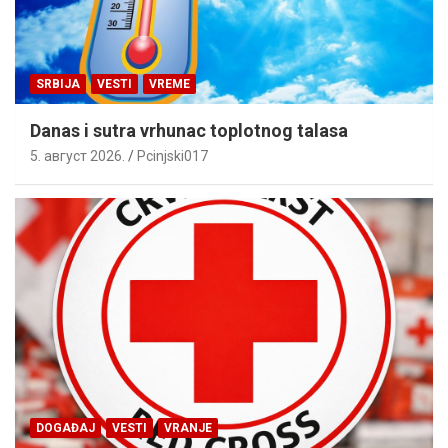
SRBIJA
VESTI
VREME
Danas i sutra vrhunac toplotnog talasa
5. август 2026.
Pcinjski017
DOGAĐAJ
VESTI
VRANJE