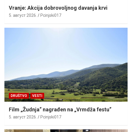
Vranje: Akcija dobrovoljnog davanja krvi
5. август 2026.
Pcinjski017
DRUŠTVO
VESTI
Film „Žudnja“ nagrađen na „Vrmdža festu“
5. август 2026.
Pcinjski017