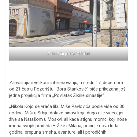
Foto: Pčinjski 017 Portal
Zahvaljujući velikom interesovanju, u sredu 17. decembra
od 21 čas u Pozorištu ,,Bora Stanković“ biće prikazana još
jedna projekcija filma ,,Povratak Žikine dinastije“.
,,Nikola Kojo se vraća liku Miše Pavlovića posle više od 30
godina. Miši u Srbiju dolaze sinovi koje dugo nije video, jer
žive sa Natašom u Moskvi, ali kada stignu momci koji nose
imena svojih pradeda – Žike i Milana, počinje nova luda
godina, prepuna smeha, avanture, ali i porodičnih