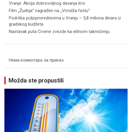
Vranje: Akcija dobrovoljnog davanja krvi
Film „Žudnja“ nagrađen na „Vrmdža festu“
Podrška poljoprivrednicima u Vranju – 5,8 miliona dinara iz
gradskog budžeta
Nastavak puta Crvene zvezde ka elitnom takmičenju
Нема коментара за приказ.
Možda ste propustili