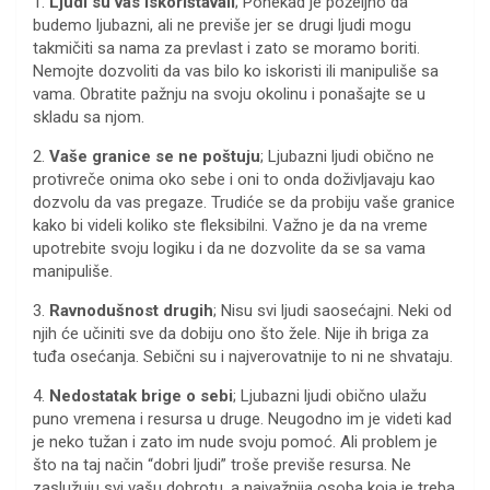
1.
Ljudi su vas iskorištavali
; Ponekad je poželjno da
budemo ljubazni, ali ne previše jer se drugi ljudi mogu
takmičiti sa nama za prevlast i zato se moramo boriti.
Nemojte dozvoliti da vas bilo ko iskoristi ili manipuliše sa
vama. Obratite pažnju na svoju okolinu i ponašajte se u
skladu sa njom.
2.
Vaše granice se ne poštuju
; Ljubazni ljudi obično ne
protivreče onima oko sebe i oni to onda doživljavaju kao
dozvolu da vas pregaze. Trudiće se da probiju vaše granice
kako bi videli koliko ste fleksibilni. Važno je da na vreme
upotrebite svoju logiku i da ne dozvolite da se sa vama
manipuliše.
3.
Ravnodušnost drugih
; Nisu svi ljudi saosećajni. Neki od
njih će učiniti sve da dobiju ono što žele. Nije ih briga za
tuđa osećanja. Sebični su i najverovatnije to ni ne shvataju.
4.
Nedostatak brige o sebi
; Ljubazni ljudi obično ulažu
puno vremena i resursa u druge. Neugodno im je videti kad
je neko tužan i zato im nude svoju pomoć. Ali problem je
što na taj način “dobri ljudi” troše previše resursa. Ne
zaslužuju svi vašu dobrotu, a najvažnija osoba koja je treba