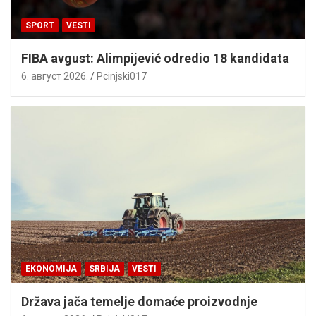
SPORT
VESTI
FIBA avgust: Alimpijević odredio 18 kandidata
6. август 2026.
Pcinjski017
EKONOMIJA
SRBIJA
VESTI
Država jača temelje domaće proizvodnje