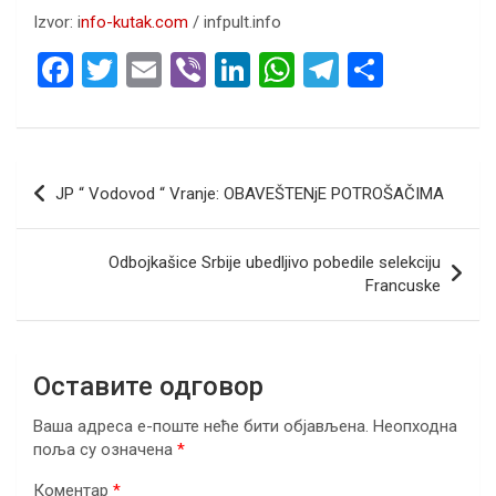
Izvor: i
nfo-kutak.com
/ infpult.info
F
T
E
Vi
Li
W
T
S
a
wi
m
b
n
h
el
h
ce
tt
ail
er
ke
at
e
ar
b
er
dI
s
gr
e
Кретање
JP “ Vodovod “ Vranje: OBAVEŠTENjE POTROŠAČIMA
o
n
A
a
чланка
o
p
m
Odbojkašice Srbije ubedljivo pobedile selekciju
k
p
Francuske
Оставите одговор
Ваша адреса е-поште неће бити објављена.
Неопходна
поља су означена
*
Коментар
*