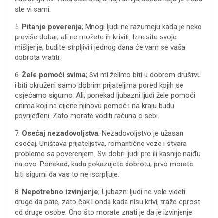
ste vi sami.
5.
Pitanje poverenja
; Mnogi ljudi ne razumeju kada je neko
previše dobar, ali ne možete ih kriviti. Iznesite svoje
mišljenje, budite strpljivi i jednog dana će vam se vaša
dobrota vratiti.
6.
Žele pomoći svima
; Svi mi želimo biti u dobrom društvu
i biti okruženi samo dobrim prijateljima pored kojih se
osjećamo sigurno. Ali, ponekad ljubazni ljudi žele pomoći
onima koji ne cijene njihovu pomoć i na kraju budu
povrijeđeni. Zato morate voditi računa o sebi.
7.
Osećaj nezadovoljstva
; Nezadovoljstvo je užasan
osećaj. Uništava prijateljstva, romantične veze i stvara
probleme sa poverenjem. Svi dobri ljudi pre ili kasnije naiđu
na ovo. Ponekad, kada pokazujete dobrotu, prvo morate
biti sigurni da vas to ne iscrpljuje.
8.
Nepotrebno izvinjenje
; Ljubazni ljudi ne vole videti
druge da pate, zato čak i onda kada nisu krivi, traže oprost
od druge osobe. Ono što morate znati je da je izvinjenje