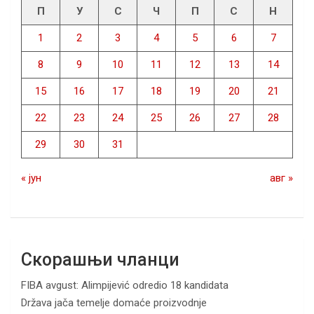
П
У
С
Ч
П
С
Н
1
2
3
4
5
6
7
8
9
10
11
12
13
14
15
16
17
18
19
20
21
22
23
24
25
26
27
28
29
30
31
« јун
авг »
Скорашњи чланци
FIBA avgust: Alimpijević odredio 18 kandidata
Država jača temelje domaće proizvodnje