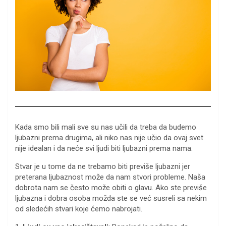
Kada smo bili mali sve su nas učili da treba da budemo
ljubazni prema drugima, ali niko nas nije učio da ovaj svet
nije idealan i da neće svi ljudi biti ljubazni prema nama.
Stvar je u tome da ne trebamo biti previše ljubazni jer
preterana ljubaznost može da nam stvori probleme. Naša
dobrota nam se često može obiti o glavu. Ako ste previše
ljubazna i dobra osoba možda ste se već susreli sa nekim
od sledećih stvari koje ćemo nabrojati.