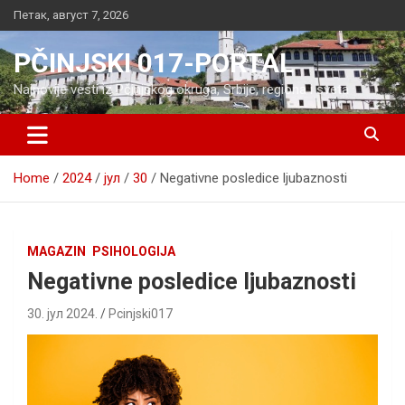
Skip
Петак, август 7, 2026
to
content
PČINJSKI 017-PORTAL
Najnovije vesti iz Pčinjskog okruga, Srbije, regiona i sveta
Home
2024
јул
30
Negativne posledice ljubaznosti
MAGAZIN
PSIHOLOGIJA
Negativne posledice ljubaznosti
30. јул 2024.
Pcinjski017