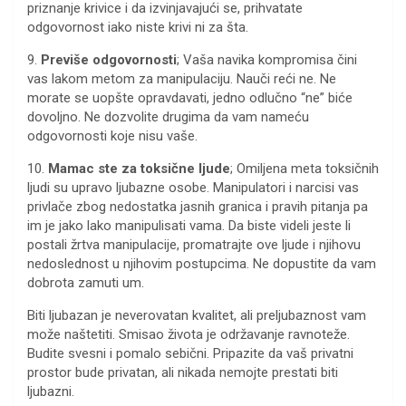
priznanje krivice i da izvinjavajući se, prihvatate
odgovornost iako niste krivi ni za šta.
9.
Previše odgovornosti
; Vaša navika kompromisa čini
vas lakom metom za manipulaciju. Nauči reći ne. Ne
morate se uopšte opravdavati, jedno odlučno “ne” biće
dovoljno. Ne dozvolite drugima da vam nameću
odgovornosti koje nisu vaše.
10.
Mamac ste za toksične ljude
; Omiljena meta toksičnih
ljudi su upravo ljubazne osobe. Manipulatori i narcisi vas
privlače zbog nedostatka jasnih granica i pravih pitanja pa
im je jako lako manipulisati vama. Da biste videli jeste li
postali žrtva manipulacije, promatrajte ove ljude i njihovu
nedoslednost u njihovim postupcima. Ne dopustite da vam
dobrota zamuti um.
Biti ljubazan je neverovatan kvalitet, ali preljubaznost vam
može naštetiti. Smisao života je održavanje ravnoteže.
Budite svesni i pomalo sebični. Pripazite da vaš privatni
prostor bude privatan, ali nikada nemojte prestati biti
ljubazni.