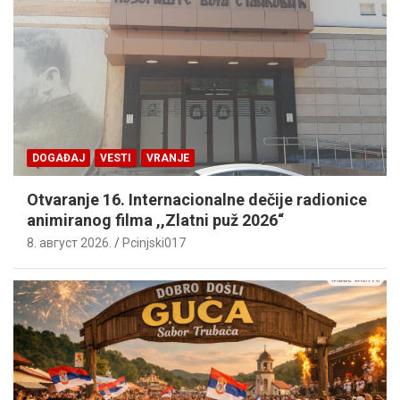
DOGAĐAJ
VESTI
VRANJE
Otvaranje 16. Internacionalne dečije radionice
animiranog filma ,,Zlatni puž 2026“
8. август 2026.
Pcinjski017