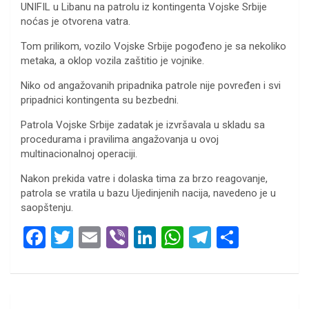
UNIFIL u Libanu na patrolu iz kontingenta Vojske Srbije
noćas je otvorena vatra.
Tom prilikom, vozilo Vojske Srbije pogođeno je sa nekoliko
metaka, a oklop vozila zaštitio je vojnike.
Niko od angažovanih pripadnika patrole nije povređen i svi
pripadnici kontingenta su bezbedni.
Patrola Vojske Srbije zadatak je izvršavala u skladu sa
procedurama i pravilima angažovanja u ovoj
multinacionalnoj operaciji.
Nakon prekida vatre i dolaska tima za brzo reagovanje,
patrola se vratila u bazu Ujedinjenih nacija, navedeno je u
saopštenju.
F
T
E
Vi
Li
W
T
S
a
wi
m
b
n
h
el
h
ce
tt
ail
er
ke
at
e
ar
b
er
dI
s
gr
e
Кретање