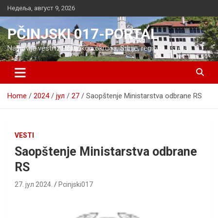
Skip
Недеља, август 9, 2026
to
content
PČINJSKI 017-PORTAL
Najnovije vesti iz Pčinjskog okruga, Srbije, regiona i sveta
Home
2024
јул
27
Saopštenje Ministarstva odbrane RS
VESTI
Saopštenje Ministarstva odbrane
RS
27. јул 2024.
Pcinjski017