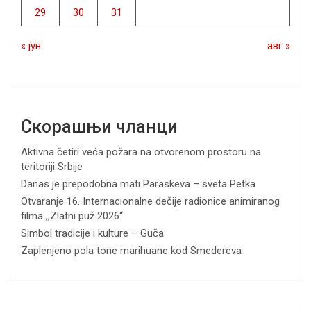
29
30
31
« јун
авг »
Скорашњи чланци
Aktivna četiri veća požara na otvorenom prostoru na
teritoriji Srbije
Danas je prepodobna mati Paraskeva – sveta Petka
Otvaranje 16. Internacionalne dečije radionice animiranog
filma ,,Zlatni puž 2026“
Simbol tradicije i kulture – Guča
Zaplenjeno pola tone marihuane kod Smedereva