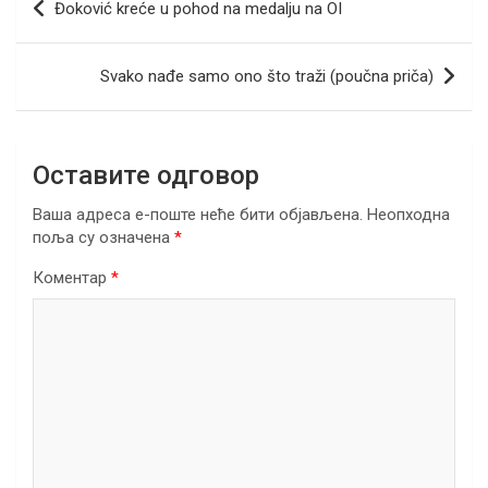
Đoković kreće u pohod na medalju na OI
o
n
A
a
чланка
o
p
m
Svako nađe samo ono što traži (poučna priča)
k
p
Оставите одговор
Ваша адреса е-поште неће бити објављена.
Неопходна
поља су означена
*
Коментар
*