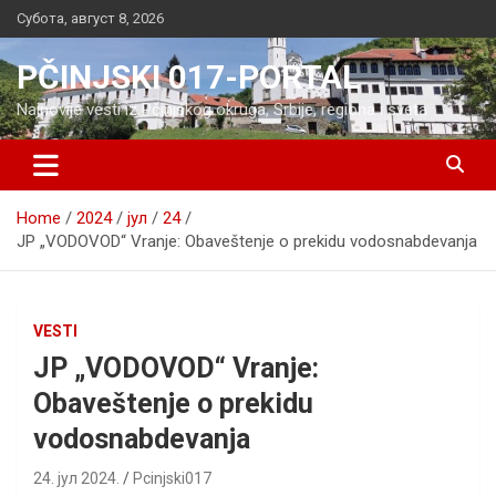
Skip
Субота, август 8, 2026
to
content
PČINJSKI 017-PORTAL
Najnovije vesti iz Pčinjskog okruga, Srbije, regiona i sveta
Home
2024
јул
24
JP „VODOVOD“ Vranje: Obaveštenje o prekidu vodosnabdevanja
VESTI
JP „VODOVOD“ Vranje:
Obaveštenje o prekidu
vodosnabdevanja
24. јул 2024.
Pcinjski017