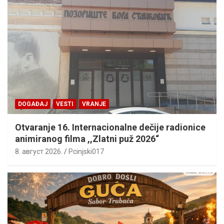
DOGAĐAJ
VESTI
VRANJE
Otvaranje 16. Internacionalne dečije radionice
animiranog filma ,,Zlatni puž 2026“
8. август 2026.
Pcinjski017