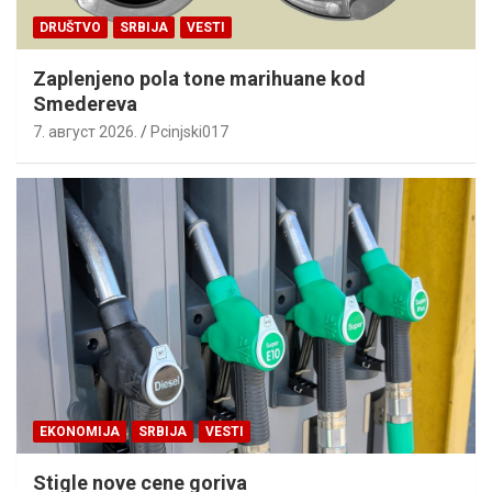
DRUŠTVO
SRBIJA
VESTI
Zaplenjeno pola tone marihuane kod
Smedereva
7. август 2026.
Pcinjski017
EKONOMIJA
SRBIJA
VESTI
Stigle nove cene goriva