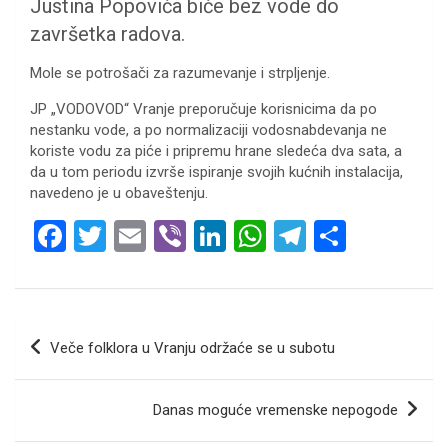
Justina Popovića biće bez vode do
završetka radova.
​Mole se potrošači za razumevanje i strpljenje.
JP „VODOVOD“ Vranje preporučuje korisnicima da po
nestanku vode, a po normalizaciji vodosnabdevanja ne
koriste vodu za piće i pripremu hrane sledeća dva sata, a
da u tom periodu izvrše ispiranje svojih kućnih instalacija,
navedeno je u obaveštenju.
F
T
E
Vi
Li
W
T
S
a
wi
m
b
n
h
el
h
ce
tt
ail
er
ke
at
e
ar
b
er
dI
s
gr
e
Кретање
Veče folklora u Vranju održaće se u subotu
o
n
A
a
чланка
o
p
m
Danas moguće vremenske nepogode
k
p