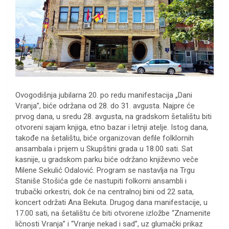
Ovogodišnja jubilarna 20. po redu manifestacija „Dani
Vranja”, biće održana od 28. do 31. avgusta. Najpre će
prvog dana, u sredu 28. avgusta, na gradskom šetalištu biti
otvoreni sajam knjiga, etno bazar i letnji atelje. Istog dana,
takođe na šetalištu, biće organizovan defile folklornih
ansambala i prijem u Skupštini grada u 18.00 sati. Sat
kasnije, u gradskom parku biće održano književno veče
Milene Sekulić Odalović. Program se nastavlja na Trgu
Staniše Stošića gde će nastupiti folkorni ansambli i
trubački orkestri, dok će na centralnoj bini od 22 sata,
koncert održati Ana Bekuta. Drugog dana manifestacije, u
17.00 sati, na šetalištu će biti otvorene izložbe “Znamenite
ličnosti Vranja” i “Vranje nekad i sad”, uz glumački prikaz