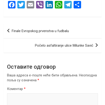
F
T
E
Vi
Li
W
T
S
a
wi
m
b
n
h
el
h
ce
tt
ail
er
ke
at
e
ar
b
er
dI
s
gr
e
Кретање
Finale Evropskog prvenstva u fudbalu
o
n
A
a
чланка
o
p
m
Počelo asfaltiranje ulice Milunke Savić
k
p
Оставите одговор
Ваша адреса е-поште неће бити објављена.
Неопходна
поља су означена
*
Коментар
*