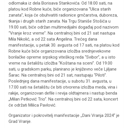
odlomaka iz dela Borisava Stankovića. Od 18.00 sati, na
platou kod Robne kuće, biće organizovana “Ulica starih
zanata”, koja će obuhvatiti radionice grnčarstva, duboreza,
tkanja i drugih starih zanata. Na Trgu Staniše Stošića u
19.00 sati, biće održan multimedijalni događaj pod nazivom
“Vranje kroz vreme”. Na centralnoj bini od 21 sat nastupa
Mila Nikolić, a od 22 sata Angelina. Trećeg dana
manifestacije, u petak 30. avgusta od 17 sati, na platou kod
Robne kuće biće organizovana izložba srednjevekovne
borilačke opreme srpskog viteškog reda “Svibor”, a u isto
vreme na šetalištu izložba “Koštana na sceni”. Od 19.00
sati, u gradskom parku, planirano je književno veče Ljiljane
Šarac. Na centralnoj bini od 21 sat, nastupaju “Piloti”.
Poslednjeg dana manifestacije, u subotu 31. avgusta, u
17.00 sati na šetalištu će biti otvorena izložba meda, vina i
rakije, organizovan defile i revija oldtajmera i nastup benda
„Milan Petković Trio“. Na centralnoj bini od 22 sata, koncert
će održati Milica Pavlović.
Organizator i pokrovitelj manifestacije ,,Dani Vranja 2024“ je
Grad Vranje.