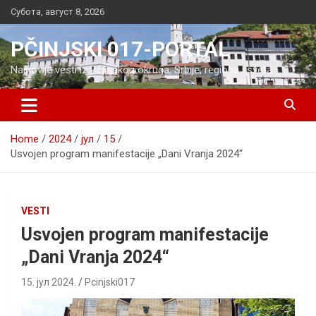
Skip
Субота, август 8, 2026
to
content
PČINJSKI 017-PORTAL
Najnovije vesti iz Pčinjskog okruga, Srbije, regiona i sveta
Home
2024
јул
15
Usvojen program manifestacije „Dani Vranja 2024“
VESTI
Usvojen program manifestacije
„Dani Vranja 2024“
15. јул 2024.
Pcinjski017