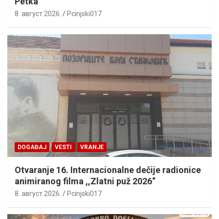
Petka
8. август 2026.
Pcinjski017
DOGAĐAJ
VESTI
VRANJE
Otvaranje 16. Internacionalne dečije radionice
animiranog filma ,,Zlatni puž 2026“
8. август 2026.
Pcinjski017