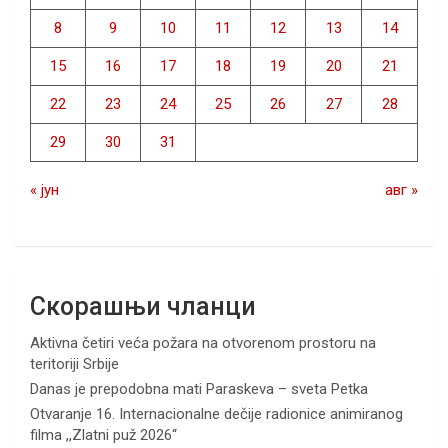
8
9
10
11
12
13
14
15
16
17
18
19
20
21
22
23
24
25
26
27
28
29
30
31
« јун
авг »
Скорашњи чланци
Aktivna četiri veća požara na otvorenom prostoru na
teritoriji Srbije
Danas je prepodobna mati Paraskeva – sveta Petka
Otvaranje 16. Internacionalne dečije radionice animiranog
filma ,,Zlatni puž 2026“