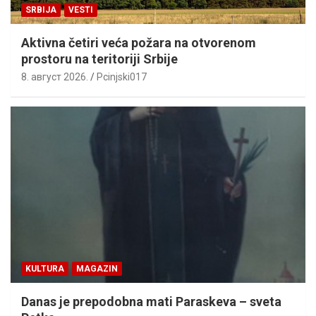
SRBIJA
VESTI
Aktivna četiri veća požara na otvorenom
prostoru na teritoriji Srbije
8. август 2026.
Pcinjski017
KULTURA
MAGAZIN
Danas je prepodobna mati Paraskeva – sveta