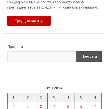
Сачувај моје име, е-пошту и веб место у овом
прегледачу веба за следећи пут када коментаришем.
Претрага
Претрага
ЈУЛ 2024.
П
У
С
Ч
П
С
Н
1
2
3
4
5
6
7