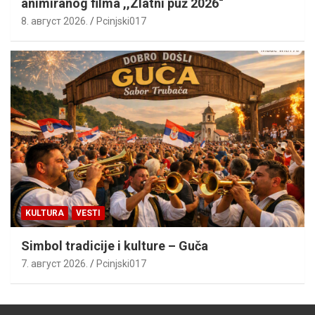
animiranog filma ,,Zlatni puž 2026“
8. август 2026.
Pcinjski017
KULTURA
VESTI
Simbol tradicije i kulture – Guča
7. август 2026.
Pcinjski017