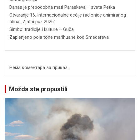
Danas je prepodobna mati Paraskeva – sveta Petka
Otvaranje 16. Internacionalne dečije radionice animiranog
filma ,,Zlatni puž 2026“
Simbol tradicije i kulture – Guča
Zaplenjeno pola tone marihuane kod Smedereva
Нема коментара за приказ.
Možda ste propustili