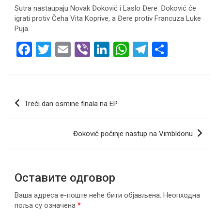
Sutra nastaupaju Novak Đoković i Laslo Đere. Đoković će
igrati protiv Čeha Vita Koprive, a Đere protiv Francuza Luke
Puja.
F
T
E
Vi
Li
W
T
S
a
wi
m
b
n
h
el
h
ce
tt
ail
er
ke
at
e
ar
b
er
dI
s
gr
e
Кретање
Treći dan osmine finala na EP
o
n
A
a
чланка
o
p
m
Đoković počinje nastup na Vimbldonu
k
p
Оставите одговор
Ваша адреса е-поште неће бити објављена.
Неопходна
поља су означена
*