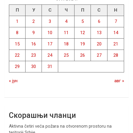
П
У
С
Ч
П
С
Н
1
2
3
4
5
6
7
8
9
10
11
12
13
14
15
16
17
18
19
20
21
22
23
24
25
26
27
28
29
30
31
« јун
авг »
Скорашњи чланци
Aktivna četiri veća požara na otvorenom prostoru na
teritoriji Srbije