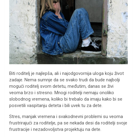
Biti roditelj je najlepša, ali i najodgovornija uloga koju život
zadaje. Nema sumnje da se svako trudi da bude najbolji
mogući roditelj svom detetu, međutim, danas se živi
veoma brzo i stresno. Mnogi roditelji nemaju onoliko
slobodnog vremena, koliko bi trebalo da imaju kako bi se
posvetili vaspitanju deteta i bili uvek tu za dete.
Stres, manjak vremena i svakodnevni problemi su veoma
frustrirajući za roditelje, pa se nekada desi da roditelji svoje
frustracije i nezadovoljstva projektuju na dete.