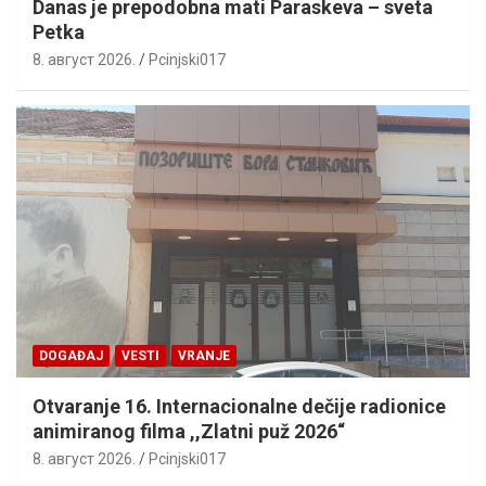
Danas je prepodobna mati Paraskeva – sveta
Petka
8. август 2026.
Pcinjski017
DOGAĐAJ
VESTI
VRANJE
Otvaranje 16. Internacionalne dečije radionice
animiranog filma ,,Zlatni puž 2026“
8. август 2026.
Pcinjski017