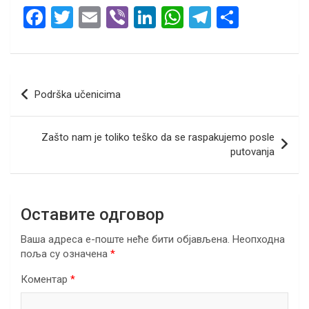
F
T
E
Vi
Li
W
T
S
a
wi
m
b
n
h
el
h
ce
tt
ail
er
ke
at
e
ar
b
er
dI
s
gr
e
Кретање
Podrška učenicima
o
n
A
a
чланка
o
p
m
Zašto nam je toliko teško da se raspakujemo posle
k
p
putovanja
Оставите одговор
Ваша адреса е-поште неће бити објављена.
Неопходна
поља су означена
*
Коментар
*