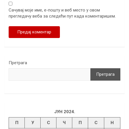
Сачувај моје име, е-пошту и веб место у овом
прегледачу веба за следећи пут када коментаришем.
Претрага
Претрага
ЈУН 2024.
П
У
С
Ч
П
С
Н