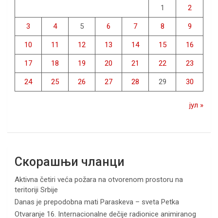
1
2
3
4
5
6
7
8
9
10
11
12
13
14
15
16
17
18
19
20
21
22
23
24
25
26
27
28
29
30
јул »
Скорашњи чланци
Aktivna četiri veća požara na otvorenom prostoru na
teritoriji Srbije
Danas je prepodobna mati Paraskeva – sveta Petka
Otvaranje 16. Internacionalne dečije radionice animiranog