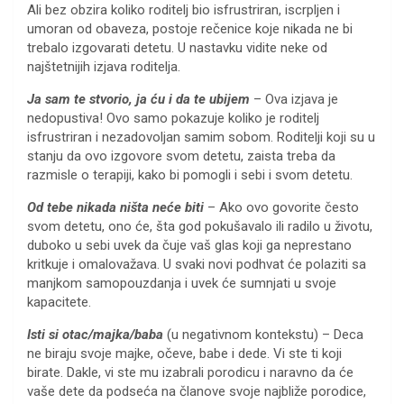
Ali bez obzira koliko roditelj bio isfrustriran, iscrpljen i
umoran od obaveza, postoje rečenice koje nikada ne bi
trebalo izgovarati detetu. U nastavku vidite neke od
najštetnijih izjava roditelja.
Ja sam te stvorio, ja ću i da te ubijem
– Ova izjava je
nedopustiva! Ovo samo pokazuje koliko je roditelj
isfrustriran i nezadovoljan samim sobom. Roditelji koji su u
stanju da ovo izgovore svom detetu, zaista treba da
razmisle o terapiji, kako bi pomogli i sebi i svom detetu.
Od tebe nikada ništa neće biti
– Ako ovo govorite često
svom detetu, ono će, šta god pokušavalo ili radilo u životu,
duboko u sebi uvek da čuje vaš glas koji ga neprestano
kritkuje i omalovažava. U svaki novi podhvat će polaziti sa
manjkom samopouzdanja i uvek će sumnjati u svoje
kapacitete.
Isti si otac/majka/baba
(u negativnom kontekstu) – Deca
ne biraju svoje majke, očeve, babe i dede. Vi ste ti koji
birate. Dakle, vi ste mu izabrali porodicu i naravno da će
vaše dete da podseća na članove svoje najbliže porodice,