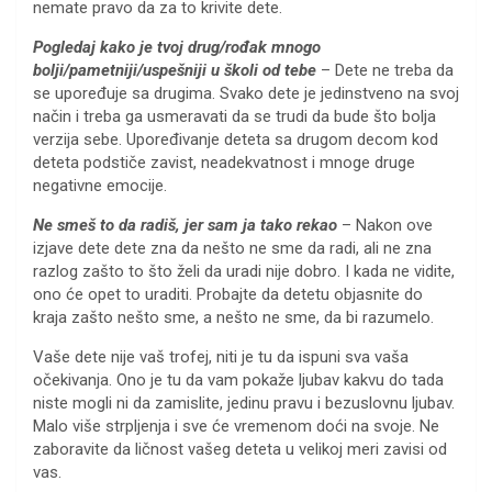
nemate pravo da za to krivite dete.
Pogledaj kako je tvoj drug/rođak mnogo
bolji/pametniji/uspešniji u školi od tebe
– Dete ne treba da
se upoređuje sa drugima. Svako dete je jedinstveno na svoj
način i treba ga usmeravati da se trudi da bude što bolja
verzija sebe. Upoređivanje deteta sa drugom decom kod
deteta podstiče zavist, neadekvatnost i mnoge druge
negativne emocije.
Ne smeš to da radiš, jer sam ja tako rekao
– Nakon ove
izjave dete dete zna da nešto ne sme da radi, ali ne zna
razlog zašto to što želi da uradi nije dobro. I kada ne vidite,
ono će opet to uraditi. Probajte da detetu objasnite do
kraja zašto nešto sme, a nešto ne sme, da bi razumelo.
Vaše dete nije vaš trofej, niti je tu da ispuni sva vaša
očekivanja. Ono je tu da vam pokaže ljubav kakvu do tada
niste mogli ni da zamislite, jedinu pravu i bezuslovnu ljubav.
Malo više strpljenja i sve će vremenom doći na svoje. Ne
zaboravite da ličnost vašeg deteta u velikoj meri zavisi od
vas.