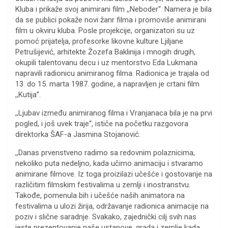
Kluba i prikaže svoj animirani film ,,Neboder“. Namera je bila
da se publici pokaže novi žanr filma i promoviše animirani
film u okviru kluba. Posle projekcije, organizatori su uz
pomoć prijatelja, profesorke likovne kulture Ljiljane
Petrušijević, arhitekte Žozefa Baklinija i mnogih drugih,
okupili talentovanu decu i uz mentorstvo Eda Lukmana
napravili radionicu animiranog filma. Radionica je trajala od
13. do 15. marta 1987. godine, a napravljen je crtani film
,,Kutija”.
,,Ljubav između animiranog filma i Vranjanaca bila je na prvi
pogled, i još uvek traje“, ističe na početku razgovora
direktorka ŠAF-a Jasmina Stojanović.
,,Danas prvenstveno radimo sa redovnim polaznicima,
nekoliko puta nedeljno, kada učimo animaciju i stvaramo
animirane filmove. Iz toga proizilazi učešće i gostovanje na
različitim filmskim festivalima u zemlji i inostranstvu.
Takođe, pomenula bih i učešće naših animatora na
festivalima u ulozi žirija, održavanje radionica animacije na
poziv i slične saradnje. Svakako, zajednički cilj svih nas
jeste prezentovanje naše ustanove, grada i zemlje kada