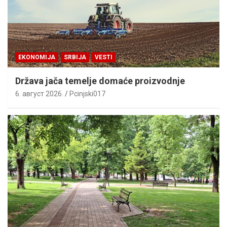
EKONOMIJA
SRBIJA
VESTI
Država jača temelje domaće proizvodnje
6. август 2026.
Pcinjski017