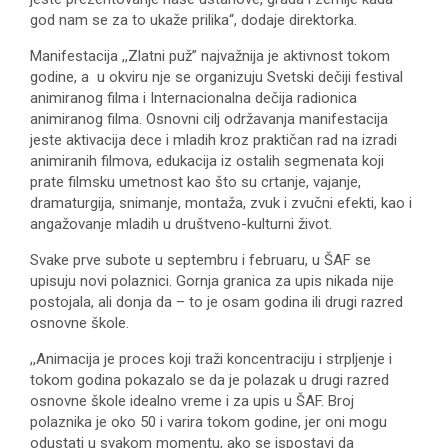
god nam se za to ukaže prilika“, dodaje direktorka.
Manifestacija ,,Zlatni puž” najvažnija je aktivnost tokom
godine, a u okviru nje se organizuju Svetski dečiji festival
animiranog filma i Internacionalna dečija radionica
animiranog filma. Osnovni cilj održavanja manifestacija
jeste aktivacija dece i mladih kroz praktičan rad na izradi
animiranih filmova, edukacija iz ostalih segmenata koji
prate filmsku umetnost kao što su crtanje, vajanje,
dramaturgija, snimanje, montaža, zvuk i zvučni efekti, kao i
angažovanje mladih u društveno-kulturni život.
Svake prve subote u septembru i februaru, u ŠAF se
upisuju novi polaznici. Gornja granica za upis nikada nije
postojala, ali donja da – to je osam godina ili drugi razred
osnovne škole.
,,Animacija je proces koji traži koncentraciju i strpljenje i
tokom godina pokazalo se da je polazak u drugi razred
osnovne škole idealno vreme i za upis u ŠAF. Broj
polaznika je oko 50 i varira tokom godine, jer oni mogu
odustati u svakom momentu, ako se ispostavi da