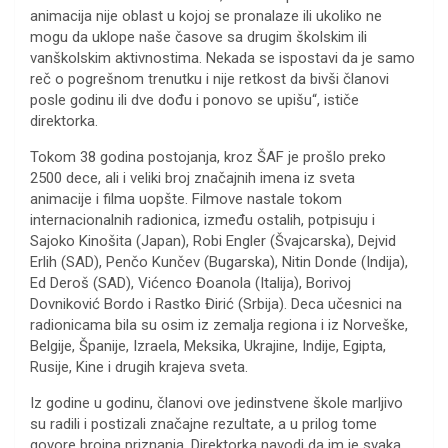
animacija nije oblast u kojoj se pronalaze ili ukoliko ne
mogu da uklope naše časove sa drugim školskim ili
vanškolskim aktivnostima. Nekada se ispostavi da je samo
reč o pogrešnom trenutku i nije retkost da bivši članovi
posle godinu ili dve dođu i ponovo se upišu“, ističe
direktorka.
Tokom 38 godina postojanja, kroz ŠAF je prošlo preko
2500 dece, ali i veliki broj značajnih imena iz sveta
animacije i filma uopšte. Filmove nastale tokom
internacionalnih radionica, između ostalih, potpisuju i
Sajoko Kinošita (Japan), Robi Engler (Švajcarska), Dejvid
Erlih (SAD), Penčo Kunčev (Bugarska), Nitin Donde (Indija),
Ed Deroš (SAD), Vićenco Đoanola (Italija), Borivoj
Dovniković Bordo i Rastko Đirić (Srbija). Deca učesnici na
radionicama bila su osim iz zemalja regiona i iz Norveške,
Belgije, Španije, Izraela, Meksika, Ukrajine, Indije, Egipta,
Rusije, Kine i drugih krajeva sveta.
Iz godine u godinu, članovi ove jedinstvene škole marljivo
su radili i postizali značajne rezultate, a u prilog tome
govore brojna priznanja. Direktorka navodi da im je svaka