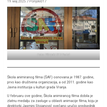
19. мај 2025.
Pcinjski017
Foto: Pčinjski 017 Portal
Škola animiranog filma (ŠAF) osnovana je 1987. godine,
prvo kao društvena organizacija, a od 2011. godine kao
Javna institucija u kulturi grada Vranja.
U februaru ove godine, Škola animiranog filma dobila je
zlatnu medalju za zasluge u oblasti animacije filma, koju je
direktorki Jasmini Stojanović svečano uručio predsednik