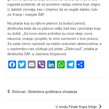
nagrada podstrek, ali se posebno raduju onima koje stignu
iz dalekih zemalja, kao i činjenici da se negde daleko čulo
za Vranje i vranjski ŠAF.
Na pitanje koji su njihovi planovi za budući period,
direktorka kaže da su planovi veliki, baš kao i priznanje koje
su dobili: ,,Za nove visine potrebni su nove ideje, nova
iskustva, znanja i projekti, te smo usmereni u tom pravcu.
Za sada ćemo nastaviti sa našim redovnim aktivnostima, a
u septembru nas očekuje još jedan ,,Zlatni puž”, istakla je
direktorka ŠAF-a Jasmina Stojanović.
F
T
E
Vi
Li
W
T
S
a
wi
m
b
n
h
el
h
ce
tt
ail
er
ke
at
e
ar
b
er
dI
s
gr
e
Кретање
Ristovac: Obeležena godišnjica stradanja
o
n
A
a
чланка
o
p
m
U sredu Finale Kupa Srbije