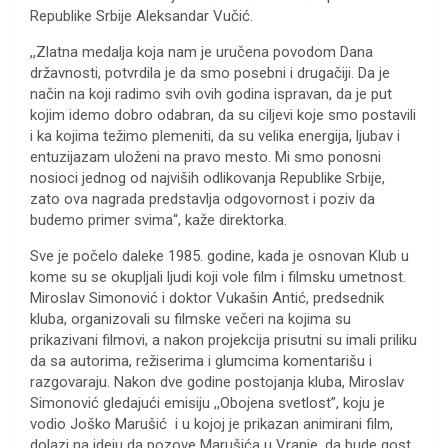
Republike Srbije Aleksandar Vučić.
,,Zlatna medalja koja nam je uručena povodom Dana
državnosti, potvrdila je da smo posebni i drugačiji. Da je
način na koji radimo svih ovih godina ispravan, da je put
kojim idemo dobro odabran, da su ciljevi koje smo postavili
i ka kojima težimo plemeniti, da su velika energija, ljubav i
entuzijazam uloženi na pravo mesto. Mi smo ponosni
nosioci jednog od najviših odlikovanja Republike Srbije,
zato ova nagrada predstavlja odgovornost i poziv da
budemo primer svima“, kaže direktorka.
Sve je počelo daleke 1985. godine, kada je osnovan Klub u
kome su se okupljali ljudi koji vole film i filmsku umetnost.
Miroslav Simonović i doktor Vukašin Antić, predsednik
kluba, organizovali su filmske večeri na kojima su
prikazivani filmovi, a nakon projekcija prisutni su imali priliku
da sa autorima, režiserima i glumcima komentarišu i
razgovaraju. Nakon dve godine postojanja kluba, Miroslav
Simonović gledajući emisiju ,,Obojena svetlost”, koju je
vodio Joško Marušić i u kojoj je prikazan animirani film,
dolazi na ideju da pozove Marušića u Vranje, da bude gost