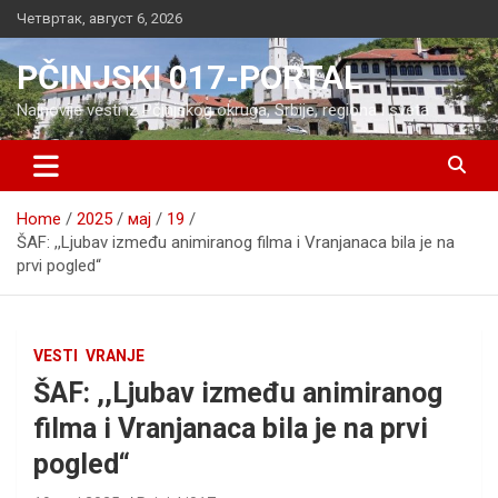
Skip
Четвртак, август 6, 2026
to
content
PČINJSKI 017-PORTAL
Najnovije vesti iz Pčinjskog okruga, Srbije, regiona i sveta
Home
2025
мај
19
ŠAF: ,,Ljubav između animiranog filma i Vranjanaca bila je na
prvi pogled“
VESTI
VRANJE
ŠAF: ,,Ljubav između animiranog
filma i Vranjanaca bila je na prvi
pogled“