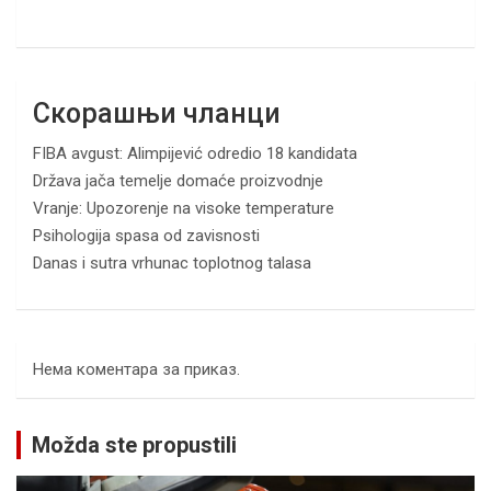
Скорашњи чланци
FIBA avgust: Alimpijević odredio 18 kandidata
Država jača temelje domaće proizvodnje
Vranje: Upozorenje na visoke temperature
Psihologija spasa od zavisnosti
Danas i sutra vrhunac toplotnog talasa
Нема коментара за приказ.
Možda ste propustili