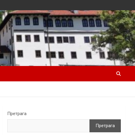
Претрага
Претрага