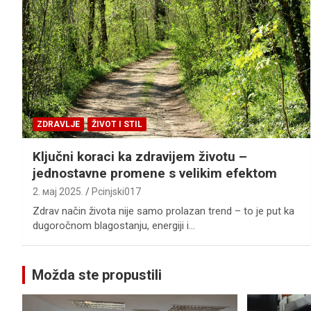
ZDRAVLJE
ŽIVOT I STIL
Ključni koraci ka zdravijem životu –
jednostavne promene s velikim efektom
2. мај 2025.
Pcinjski017
Zdrav način života nije samo prolazan trend – to je put ka
dugoročnom blagostanju, energiji i…
Možda ste propustili