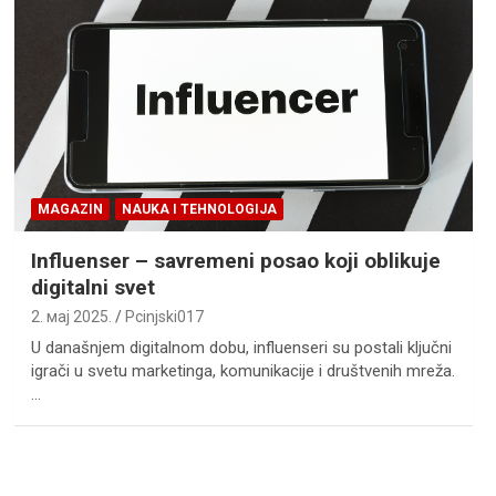
MAGAZIN
NAUKA I TEHNOLOGIJA
Influenser – savremeni posao koji oblikuje
digitalni svet
2. мај 2025.
Pcinjski017
U današnjem digitalnom dobu, influenseri su postali ključni
igrači u svetu marketinga, komunikacije i društvenih mreža.
…