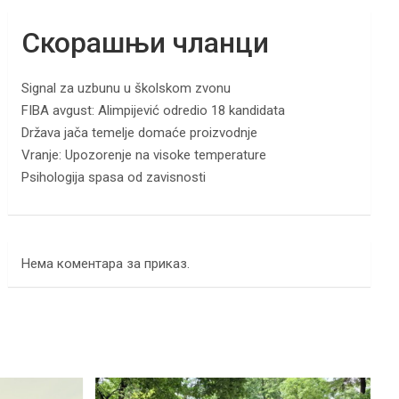
Скорашњи чланци
Signal za uzbunu u školskom zvonu
FIBA avgust: Alimpijević odredio 18 kandidata
Država jača temelje domaće proizvodnje
Vranje: Upozorenje na visoke temperature
Psihologija spasa od zavisnosti
Нема коментара за приказ.