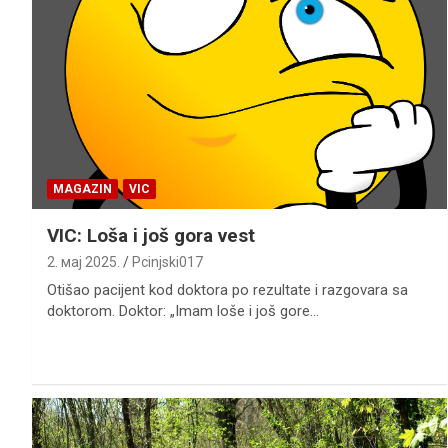
MAGAZIN
VIC
VIC: Loša i još gora vest
2. мај 2025.
Pcinjski017
Otišao pacijent kod doktora po rezultate i razgovara sa
doktorom. Doktor: „Imam loše i još gore…