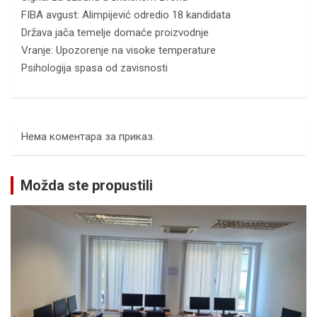
FIBA avgust: Alimpijević odredio 18 kandidata
Država jača temelje domaće proizvodnje
Vranje: Upozorenje na visoke temperature
Psihologija spasa od zavisnosti
Нема коментара за приказ.
Možda ste propustili