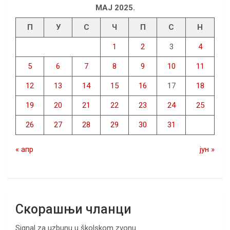
МАЈ 2025.
П
У
С
Ч
П
С
Н
1
2
3
4
5
6
7
8
9
10
11
12
13
14
15
16
17
18
19
20
21
22
23
24
25
26
27
28
29
30
31
« апр
јун »
Скорашњи чланци
Signal za uzbunu u školskom zvonu