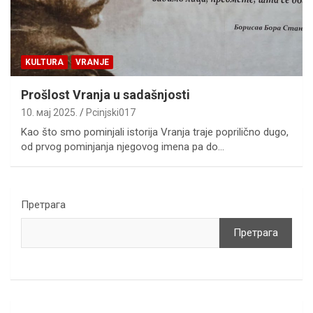
KULTURA
VRANJE
Prošlost Vranja u sadašnjosti
10. мај 2025.
Pcinjski017
Kao što smo pominjali istorija Vranja traje poprilično dugo,
od prvog pominjanja njegovog imena pa do…
Претрага
Претрага