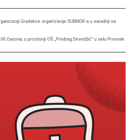
organizaciji Gradskoe organizacije SUBNOR a u saradnji sa
4.00 časova, u prostoriji OŠ „Predrag Devedžić“ u selu Prvonek.