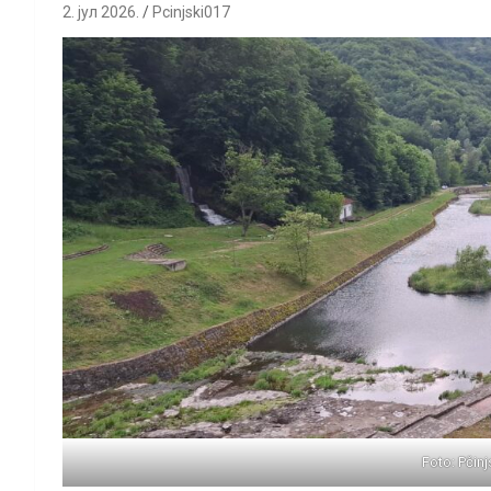
2. јул 2026.
Pcinjski017
Foto: Pčinj