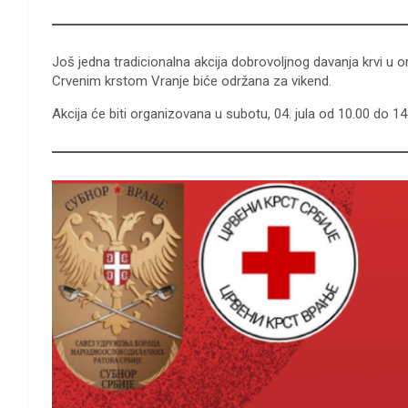
Još jedna tradicionalna akcija dobrovoljnog davanja krvi u 
Crvenim krstom Vranje biće održana za vikend.
Akcija će biti organizovana u subotu, 04. jula od 10.00 do 1