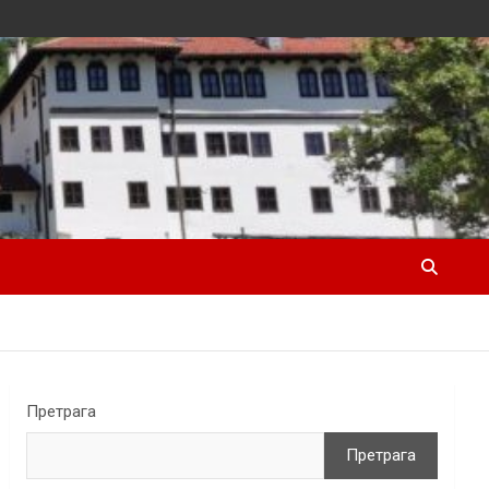
Претрага
Претрага