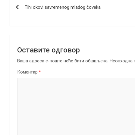
Кретање
o
n
A
a
Tihi okovi savremenog mladog čoveka
чланка
o
p
m
k
p
Оставите одговор
Ваша адреса е-поште неће бити објављена.
Неопходна 
Коментар
*