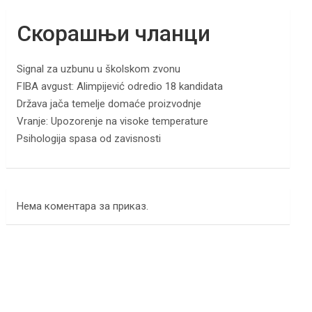
Скорашњи чланци
Signal za uzbunu u školskom zvonu
FIBA avgust: Alimpijević odredio 18 kandidata
Država jača temelje domaće proizvodnje
Vranje: Upozorenje na visoke temperature
Psihologija spasa od zavisnosti
Нема коментара за приказ.