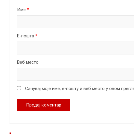
Име
*
Е-пошта
*
Веб место
Сачувај моје име, е-пошту и веб место у овом прег