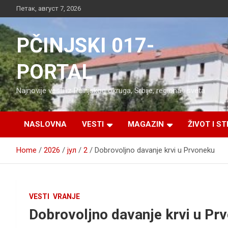
Skip
Петак, август 7, 2026
to
content
PČINJSKI 017-
PORTAL
Najnovije vesti iz Pčinjskog okruga, Srbije, regiona i sveta
NASLOVNA
VESTI
MAGAZIN
ŽIVOT I ST
Home
2026
јул
2
Dobrovoljno davanje krvi u Prvoneku
VESTI
VRANJE
Dobrovoljno davanje krvi u Pr